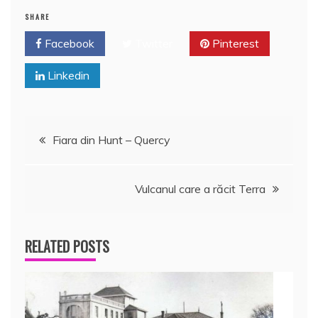
SHARE
Facebook
Twitter
Pinterest
Linkedin
Navigare
Fiara din Hunt – Quercy
în
Vulcanul care a răcit Terra
articole
RELATED POSTS