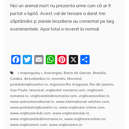
Nici un animal mort nu prezenta urme cum că ar fi
purtat o luptă. Acest val de teroare a durat trei
săptămâni şi ziarele braziliene au comentat pe larg
evenimentele. Apoi totul a revenit la normal.
F
T
E
W
Pi
X
P
a
w
m
h
nt
a
« mapinguary »
,
Aracargas
,
Barra do Garcas
,
Brazilia
,
c
itt
ai
at
er
rt
Cuiaba
,
dezvaluiribiz.ro
,
monstru
,
Monstrul
,
e
er
l
s
e
aj
portalulvrajitoarelor.ro
,
regiunea Rio Araguaia
,
Rio de Janeiro
,
Sao Paulo
,
terorizat
,
vrajitoare-romania.com
,
vrajitoare-
b
A
st
e
romania.ro
,
vrajitoareledinromania.com
,
vrajitoareonline.ro
,
www.astrointernational.ro
,
www.international-witches.com
,
o
p
a
www.portalulvrajitoarelor.ro
,
www.vrajitoare-online.com
,
o
p
z
www.vrajitoareclub.com
,
www.vrajitoareclub.ro
,
www.vrajitoareledinromania.ro
,
www.vrajitoareonline.ro/
,
k
ă
www.vrajitoarero.com
,
www.vrajitoarero.ro