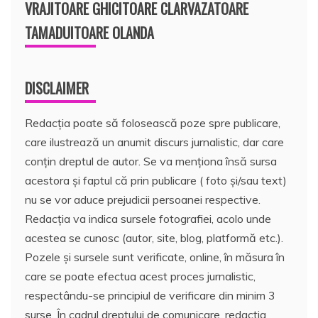
VRAJITOARE GHICITOARE CLARVAZATOARE
TAMADUITOARE OLANDA
DISCLAIMER
Redacția poate să folosească poze spre publicare,
care ilustrează un anumit discurs jurnalistic, dar care
conțin dreptul de autor. Se va menționa însă sursa
acestora și faptul că prin publicare ( foto și/sau text)
nu se vor aduce prejudicii persoanei respective.
Redacția va indica sursele fotografiei, acolo unde
acestea se cunosc (autor, site, blog, platformă etc.).
Pozele și sursele sunt verificate, online, în măsura în
care se poate efectua acest proces jurnalistic,
respectându-se principiul de verificare din minim 3
surse. În cadrul dreptului de comunicare, redacția