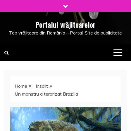
Skip
to
content
Portalul vrăjitoarelor
Top vrăjitoare din România – Portal. Site de publicitate
Home
Insolit
Un monstru a terorizat Brazilia