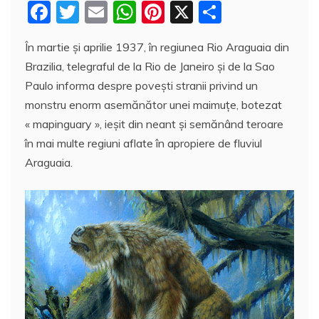
F
T
E
W
Pi
X
P
a
w
m
h
nt
a
În martie şi aprilie 1937, în regiunea Rio Araguaia din
c
itt
ai
at
er
rt
Brazilia, telegraful de la Rio de Janeiro şi de la Sao
e
er
l
s
e
aj
Paulo informa despre poveşti stranii privind un
b
A
st
e
monstru enorm asemănător unei maimuţe, botezat
o
p
a
« mapinguary », ieşit din neant şi semănând teroare
o
p
z
în mai multe regiuni aflate în apropiere de fluviul
Araguaia.
k
ă