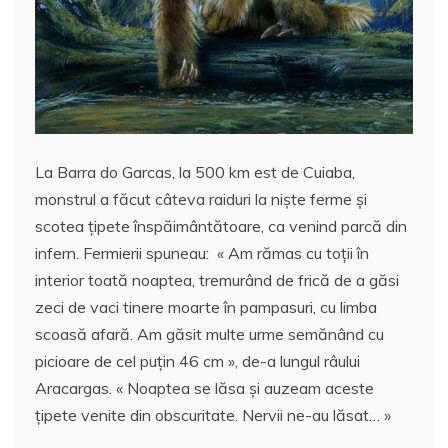
La Barra do Garcas, la 500 km est de Cuiaba,
monstrul a făcut câteva raiduri la nişte ferme şi
scotea ţipete înspăimântătoare, ca venind parcă din
infern. Fermierii spuneau: « Am rămas cu toţii în
interior toată noaptea, tremurând de frică de a găsi
zeci de vaci tinere moarte în pampasuri, cu limba
scoasă afară. Am găsit multe urme semănând cu
picioare de cel puţin 46 cm », de-a lungul râului
Aracargas. « Noaptea se lăsa şi auzeam aceste
ţipete venite din obscuritate. Nervii ne-au lăsat… »