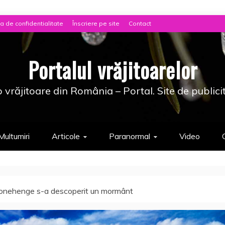
ca de confidentialitate
Înscriere pe site
Contact
Portalul vrăjitoarelor
 vrăjitoare din România – Portal. Site de publici
Multumiri
Articole
Paranormal
Video
 Stonehenge s-a descoperit un mormânt