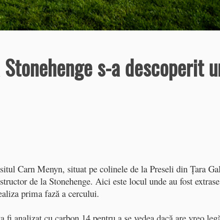
la Stonehenge s-a descoperit u
 situl Carn Menyn, situat pe colinele de la Preseli din Ţara Gal
tructor de la Stonehenge. Aici este locul unde au fost extrase
realiza prima fază a cercului.
va fi analizat cu carbon 14 pentru a se vedea dacă are vreo leg