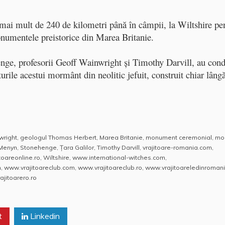
e mai mult de 240 de kilometri până în câmpii, la Wiltshire pe
numentele preistorice din Marea Britanie.
henge, profesorii Geoff Wainwright şi Timothy Darvill, au con
rile acestui mormânt din neolitic jefuit, construit chiar lâng
wright
,
geologul Thomas Herbert
,
Marea Britanie
,
monument ceremonial
,
mo
 Menyn
,
Stonehenge
,
Ţara Galilor
,
Timothy Darvill
,
vrajitoare-romania.com
,
itoareonline.ro
,
Wiltshire
,
www.international-witches.com
,
m
,
www.vrajitoareclub.com
,
www.vrajitoareclub.ro
,
www.vrajitoareledinromani
jitoarero.ro
t
Linkedin