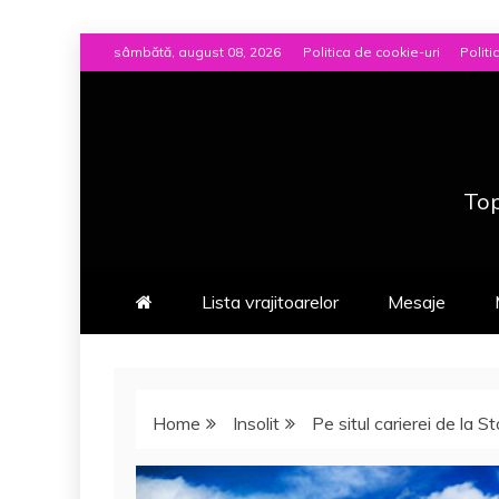
Skip
sâmbătă, august 08, 2026
Politica de cookie-uri
Politi
to
content
Top
Lista vrajitoarelor
Mesaje
Home
Insolit
Pe situl carierei de la