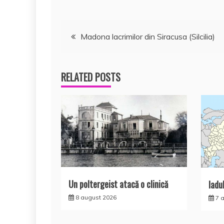
k
ă
Navigare
Madona lacrimilor din Siracusa (Silcilia)
în
RELATED POSTS
articole
Un poltergeist atacă o clinică
Iadul
8 august 2026
7 