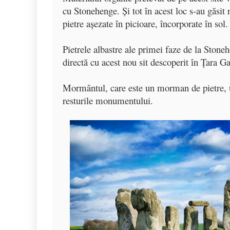
o
p
a
cu Stonehenge. Şi tot în acest loc s-au găsi
o
p
z
pietre aşezate în picioare, încorporate în sol.
k
ă
Pietrele albastre ale primei faze de la Stone
directă cu acest nou sit descoperit în Ţara Ga
Mormântul, care este un morman de pietre, un
resturile monumentului.