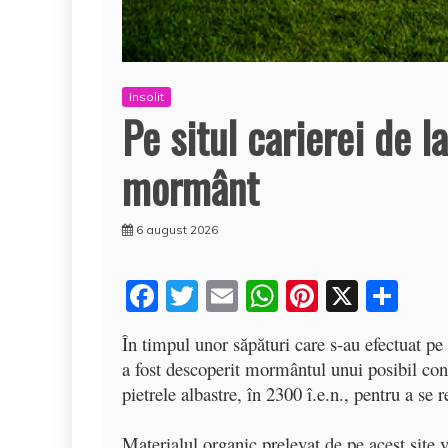
Insolit
Pe situl carierei de 
mormânt
6 august 2026
F
T
E
W
Pi
X
P
a
w
m
h
nt
a
În timpul unor săpături care s-au efectuat pe
c
itt
ai
at
er
rt
a fost descoperit mormântul unui posibil cons
e
er
l
s
e
aj
pietrele albastre, în 2300 î.e.n., pentru a se 
b
A
st
e
Materialul organic prelevat de pe acest site 