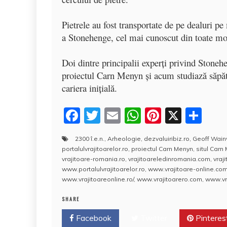
Pietrele au fost transportate de pe dealuri p
a Stonehenge, cel mai cunoscut din toate mo
Doi dintre principalii experţi privind Stone
proiectul Carn Menyn şi acum studiază săpătu
cariera iniţială.
F
T
E
W
Pi
X
P
a
w
m
h
nt
a
2300 î.e.n.
,
Arheologie
,
dezvaluiribiz.ro
,
Geoff Wain
c
itt
ai
at
er
rt
portalulvrajitoarelor.ro
,
proiectul Carn Menyn
,
situl Carn
e
er
l
s
e
aj
vrajitoare-romania.ro
,
vrajitoareledinromania.com
,
vraj
www.portalulvrajitoarelor.ro
,
www.vrajitoare-online.co
b
A
st
e
www.vrajitoareonline.ro/
,
www.vrajitoarero.com
,
www.vra
o
p
a
SHARE
o
p
z
Facebook
Twitter
Pinteres