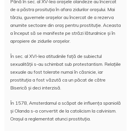
Până în sec. al XV-lea orașele olandeze au încercat
de a păstra prosituția în afara zidurilor orașului. Mai
târziu, guvernele orașelor au încercat de a rezerva
anumite sectoare din oraș pentru prostituție. Aceasta
a început să se manifeste pe străzi lăturalnice și în
apropiere de zidurile orașelor.
În sec. al XVI-lea atitudinile față de subiectul
sexualității s-au schimbat sub protestantism. Relațiile
sexuale au fost tolerate numai în căsnicie, iar
prostituția a fost văzută ca un păcat de către
Biserică și deci interzisă.
În 1578, Amsterdamul a scăpat de influența spaniolă
și Olanda s-a convertit de la catolicism la calvinism.
Orașul a reglementat atunci prostituția.