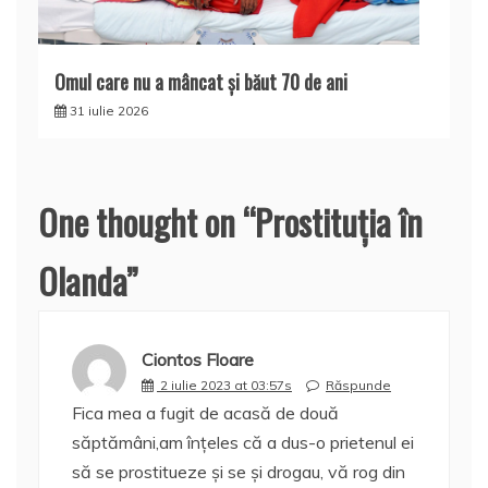
Omul care nu a mâncat şi băut 70 de ani
31 iulie 2026
One thought on “
Prostituția în
Olanda
”
Ciontos Floare
2 iulie 2023 at 03:57s
Răspunde
Fica mea a fugit de acasă de două
săptămâni,am înțeles că a dus-o prietenul ei
să se prostitueze și se și drogau, vă rog din