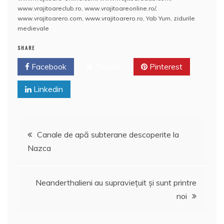
www.vrajitoareclub.ro
,
www.vrajitoareonline.ro/
,
www.vrajitoarero.com
,
www.vrajitoarero.ro
,
Yab Yum
,
zidurile
medievale
SHARE
Facebook
Twitter
Pinterest
Linkedin
Navigare
Canale de apă subterane descoperite la
Nazca
în
articole
Neanderthalieni au supravieţuit şi sunt printre
noi