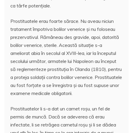
ca târfe potențiale.
Prostituatele erau foarte sărace. Nu aveau niciun
tratament împotriva bolilor venerice și nu foloseau
prezervativul. Rămâneau des gravide, apoi, datorită
bolilor venerice, sterile. Această situație s-a
ameliorat abia în secolul al XVIII-lea, iar la începutul
secolului următor, armatele lui Napoleon au început
să reglementeze prostituția în Olanda (1810), pentru
a proteja soldații contra bolilor venerice. Prostituatele
au fost forțate a se înregistra și au fost supuse unor
examene medicale obligatorii.
Prostituatelor li s-a dat un carnet roșu, un fel de
permis de muncă. Dacă se adeverea că erau
infectate, li se retrăgea carnetul roșu și li se dădea
unul alb în loc, în timp ce le era interzis de a munci.