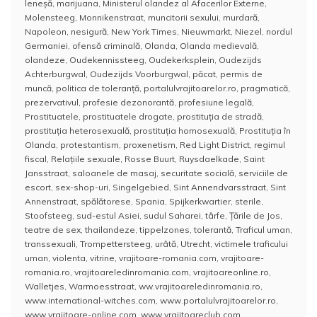
leneșă
,
marijuana
,
Ministerul olandez al Afacerilor Externe
,
Molensteeg
,
Monnikenstraat
,
muncitorii sexului
,
murdară
,
Napoleon
,
nesigură
,
New York Times
,
Nieuwmarkt
,
Niezel
,
nordul
Germaniei
,
ofensă criminală
,
Olanda
,
Olanda medievală
,
olandeze
,
Oudekennissteeg
,
Oudekerksplein
,
Oudezijds
Achterburgwal
,
Oudezijds Voorburgwal
,
păcat
,
permis de
muncă
,
politica de toleranță
,
portalulvrajitoarelor.ro
,
pragmatică
,
prezervativul
,
profesie dezonorantă
,
profesiune legală
,
Prostituatele
,
prostituatele drogate
,
prostituția de stradă
,
prostituția heterosexuală
,
prostituția homosexuală
,
Prostituția în
Olanda
,
protestantism
,
proxenetism
,
Red Light District
,
regimul
fiscal
,
Relațiile sexuale
,
Rosse Buurt
,
Ruysdaelkade
,
Saint
Jansstraat
,
saloanele de masaj
,
securitate socială
,
serviciile de
escort
,
sex-shop-uri
,
Singelgebied
,
Sint Annendvarsstraat
,
Sint
Annenstraat
,
spălătorese
,
Spania
,
Spijkerkwartier
,
sterile
,
Stoofsteeg
,
sud-estul Asiei
,
sudul Saharei
,
târfe
,
Ţările de Jos
,
teatre de sex
,
thailandeze
,
tippelzones
,
tolerantă
,
Traficul uman
,
transsexuali
,
Trompettersteeg
,
urâtă
,
Utrecht
,
victimele traficului
uman
,
violenta
,
vitrine
,
vrajitoare-romania.com
,
vrajitoare-
romania.ro
,
vrajitoareledinromania.com
,
vrajitoareonline.ro
,
Walletjes
,
Warmoesstraat
,
ww.vrajitoareledinromania.ro
,
www.international-witches.com
,
www.portalulvrajitoarelor.ro
,
www.vrajitoare-online.com
,
www.vrajitoareclub.com
,