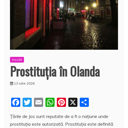
Insolit
Prostituția în Olanda
13 iulie 2026
F
T
E
W
Pi
X
P
a
w
m
h
nt
a
Țările de Jos sunt reputate de a fi o națiune unde
c
itt
ai
at
er
rt
prostituția este autorizată. Prostituția este definită