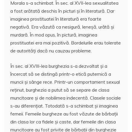
Morala s-a schimbat. În sec. al XVII-lea sexualitatea
a fost arătată deschis în picturi și în literatură. Dar
imaginea prostituatei în literatură era foarte
negativă. Era văzută ca nesigură, leneșă, urâtă și
murdară. În mod opus, în pictură, imaginea
prostituatei era mai pozitivă. Bordelurile erau tolerate
de autorități dacă nu cauzau probleme.
În sec. al XVIII-lea burghezia s-a dezvoltat și a
încercat să se distingă printr-o etică puternică a
muncii și sânge rece. Printr-un comportament sexual
reținut, burghezia a putut să se separe de clasa
muncitoare și de nobilimea indecentă. Clasele sociale
s-au diferențiat. Totodată s-a schimbat și imaginea
femeii. Femeile burgheze au fost văzute de bărbații
din clasa lor ca fidele și caste, dar femeile din clasa
muncitoare au fost privite de bărbații din burghezie