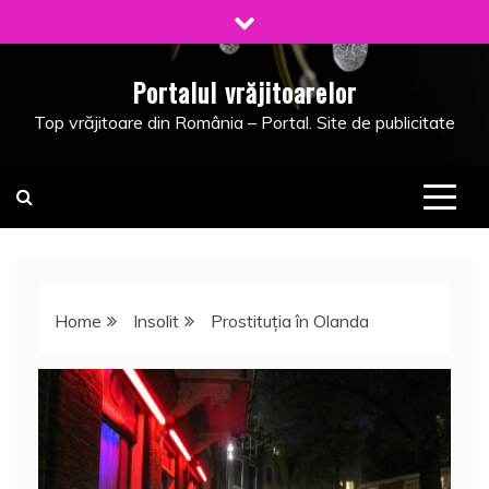
Skip
to
content
Portalul vrăjitoarelor
Top vrăjitoare din România – Portal. Site de publicitate
Home
Insolit
Prostituția în Olanda