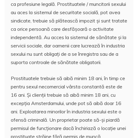
e
er
l
s
e
aj
ca profesiune legală. Prostituatele / muncitorii sexului
b
A
st
e
au aces la sistemul de securitate socială, pot avea
o
p
a
sindicate, trebuie să plătească impozit și sunt tratate
o
p
z
ca orice persoană care desfășoară o activitate
independentă. Au acces la sistemul de sănătate și la
k
ă
servicii sociale, dar oamenii care lucrează în industria
sexului nu sunt obligați de a se înregistra sau de a
suporta controale de sănătate obligatorii.
Prostituatele trebuie să aibă minim 18 ani, în timp ce
pentru sexul necomercial vârsta constantă este de
16 ani. Și clienții trebuie să aibă minim 18 ani, cu
excepția Amsterdamului, unde pot să aibă doar 16
ani. Exploatarea minorilor în industria sexului este o
ofensă criminală. Un proprietar poate să-și piardă
permisul de funcționare dacă închiriază o locație unei
prostituate străine fără permis de muncă.