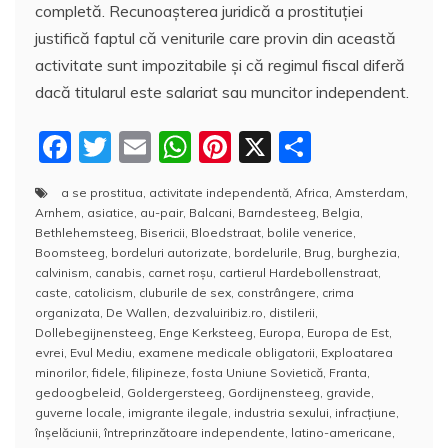
completă. Recunoașterea juridică a prostituției
justifică faptul că veniturile care provin din această
activitate sunt impozitabile și că regimul fiscal diferă
dacă titularul este salariat sau muncitor independent.
F
T
E
W
Pi
X
P
a
w
m
h
nt
a
a se prostitua
,
activitate independentă
,
Africa
,
Amsterdam
,
c
itt
ai
at
er
rt
Arnhem
,
asiatice
,
au-pair
,
Balcani
,
Barndesteeg
,
Belgia
,
e
er
l
s
e
aj
Bethlehemsteeg
,
Bisericii
,
Bloedstraat
,
bolile venerice
,
Boomsteeg
,
bordeluri autorizate
,
bordelurile
,
Brug
,
burghezia
,
b
A
st
e
calvinism
,
canabis
,
carnet roșu
,
cartierul Hardebollenstraat
,
caste
,
catolicism
,
cluburile de sex
,
constrângere
,
crima
o
p
a
organizata
,
De Wallen
,
dezvaluiribiz.ro
,
distilerii
,
o
p
z
Dollebegijnensteeg
,
Enge Kerksteeg
,
Europa
,
Europa de Est
,
evrei
,
Evul Mediu
,
examene medicale obligatorii
,
Exploatarea
k
ă
minorilor
,
fidele
,
filipineze
,
fosta Uniune Sovietică
,
Franta
,
gedoogbeleid
,
Goldergersteeg
,
Gordijnensteeg
,
gravide
,
guverne locale
,
imigrante ilegale
,
industria sexului
,
infracțiune
,
înșelăciunii
,
întreprinzătoare independente
,
latino-americane
,