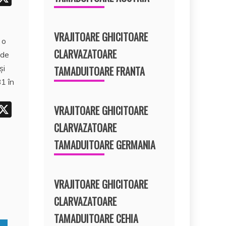
t
r
VRAJITOARE GHICITOARE
 o
e
CLARVAZATOARE
 de
t
şi
TAMADUITOARE FRANTA
81 în
i
X
VRAJITOARE GHICITOARE
t
CLARVAZATOARE
r
TAMADUITOARE GERMANIA
e
t
VRAJITOARE GHICITOARE
CLARVAZATOARE
TAMADUITOARE CEHIA