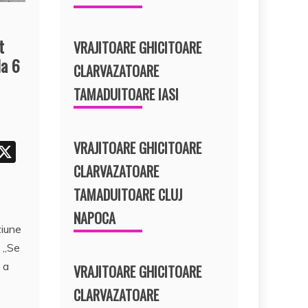
t
VRAJITOARE GHICITOARE
la 6
CLARVAZATOARE
TAMADUITOARE IASI
VRAJITOARE GHICITOARE
i
X
t
CLARVAZATOARE
r
TAMADUITOARE CLUJ
e
NAPOCA
ziune
t
. „Se
, a
VRAJITOARE GHICITOARE
CLARVAZATOARE