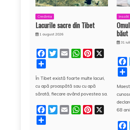
Credinta
Insolit
Lacurile sacre din Tibet
Omul
băut 
1 august 2026
31 iu
F
T
E
W
Pi
X
a
w
m
h
nt
P
c
itt
ai
at
er
a
În Tibet există foarte multe lacuri,
e
er
l
s
e
rt
cu apă proaspătă sau cu apă
Maestr
b
A
st
aj
sărată, fiecare având povestea sa.
cunosc
o
p
e
declar
o
p
F
T
E
W
Pi
X
a
68 ani
k
a
w
m
h
nt
z
P
c
itt
ai
at
er
ă
a