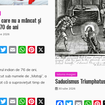
 care nu a mâncat şi
70 de ani
lie 2026
F
T
E
W
Pi
X
a
w
m
h
nt
P
c
itt
ai
at
er
a
ul indian de 76 de ani,
e
er
l
s
e
rt
Istoria magiei
ut sub numele de „Mataji”, a
b
A
st
aj
Saducismus Triumphatu
at că a supraviețuit timp de
o
p
e
30 iulie 2026
o
p
a
F
T
E
W
Pi
X
k
z
F
T
E
W
P