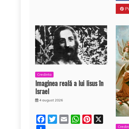
Pi
Credinta
Imaginea reală a lui Iisus în
Israel
4 august 2026
F
T
E
W
Pi
X
a
w
m
h
nt
Credin