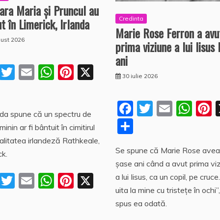
ara Maria şi Pruncul au
Credinta
t în Limerick, Irlanda
Marie Rose Ferron a avu
ust 2026
prima viziune a lui Iisus 
ani
F
T
E
W
Pi
X
30 iulie 2026
a
w
m
h
nt
P
c
itt
ai
at
er
a
F
T
E
W
P
da spune că un spectru de
e
er
l
s
e
rt
a
w
m
h
n
P
inin ar fi bântuit în cimitirul
b
A
st
aj
c
itt
ai
at
e
a
calitatea irlandeză Rathkeale,
o
p
e
Se spune că Marie Rose avea
e
er
l
s
rt
ck.
o
p
a
șase ani când a avut prima vi
b
A
s
aj
F
T
E
W
Pi
X
a lui Iisus, ca un copil, pe cruce
k
z
o
p
e
uita la mine cu tristeţe în ochi”
a
w
m
h
nt
P
ă
o
p
a
spus ea odată.
c
itt
ai
at
er
a
k