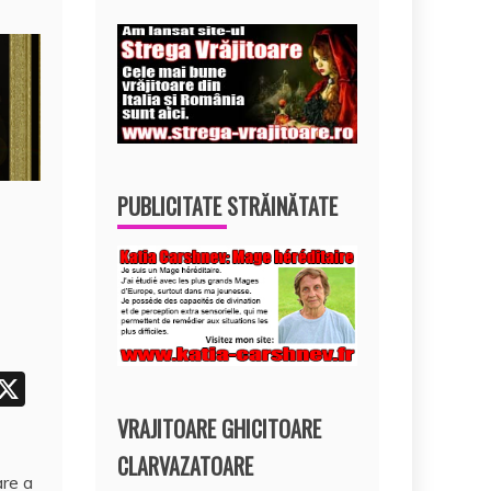
PUBLICITATE STRĂINĂTATE
i
X
t
VRAJITOARE GHICITOARE
r
CLARVAZATOARE
are a