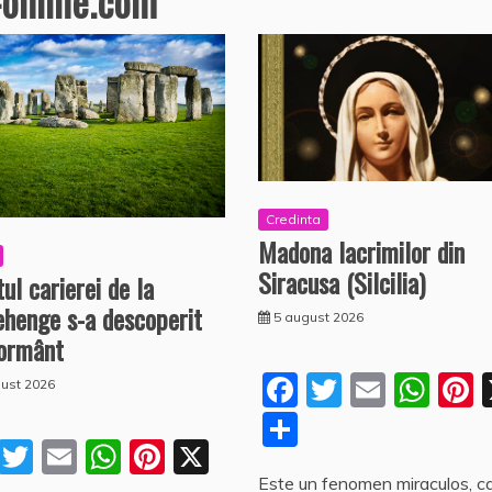
-online.com
Credinta
Madona lacrimilor din
Siracusa (Silcilia)
tul carierei de la
ehenge s-a descoperit
5 august 2026
ormânt
F
T
E
W
P
ust 2026
a
w
m
h
n
P
F
T
E
W
Pi
X
c
itt
ai
at
e
a
a
w
m
h
nt
Este un fenomen miraculos, c