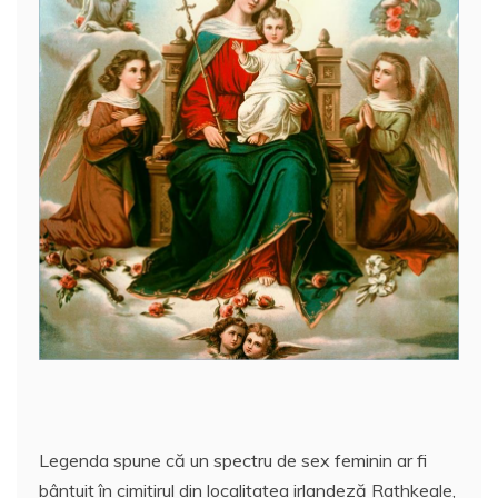
o
p
z
k
ă
Legenda spune că un spectru de sex feminin ar fi
bântuit în cimitirul din localitatea irlandeză Rathkeale,