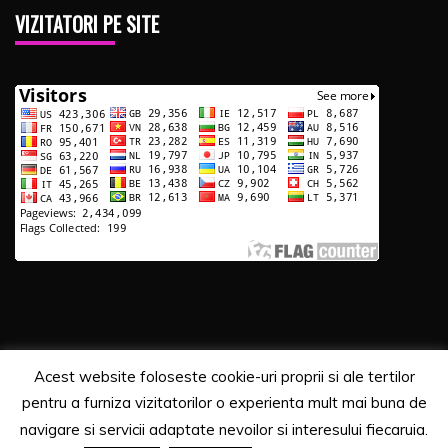
VIZITATORI PE SITE
Acest website foloseste cookie-uri proprii si ale tertilor
Copyrights. © 2020 Segra Media
pentru a furniza vizitatorilor o experienta mult mai buna de
Proudly powered by WordPress
|
Theme: Recent News
navigare si servicii adaptate nevoilor si interesului fiecaruia.
by
Candid Themes
.