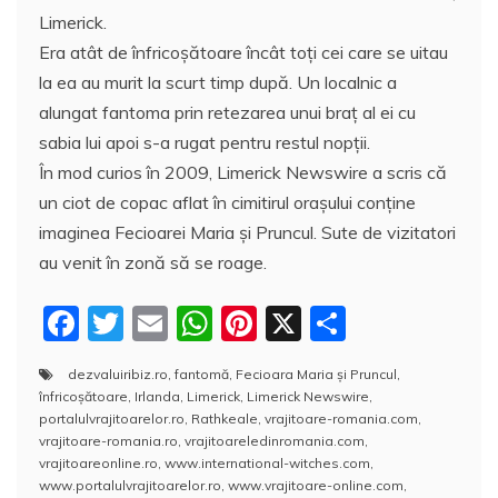
Limerick.
Era atât de înfricoșătoare încât toți cei care se uitau
la ea au murit la scurt timp după. Un localnic a
alungat fantoma prin retezarea unui braț al ei cu
sabia lui apoi s-a rugat pentru restul nopții.
În mod curios în 2009, Limerick Newswire a scris că
un ciot de copac aflat în cimitirul oraşului conține
imaginea Fecioarei Maria și Pruncul. Sute de vizitatori
au venit în zonă să se roage.
F
T
E
W
Pi
X
P
a
w
m
h
nt
a
dezvaluiribiz.ro
,
fantomă
,
Fecioara Maria şi Pruncul
,
c
itt
ai
at
er
rt
înfricoşătoare
,
Irlanda
,
Limerick
,
Limerick Newswire
,
e
er
l
s
e
aj
portalulvrajitoarelor.ro
,
Rathkeale
,
vrajitoare-romania.com
,
vrajitoare-romania.ro
,
vrajitoareledinromania.com
,
b
A
st
e
vrajitoareonline.ro
,
www.international-witches.com
,
www.portalulvrajitoarelor.ro
,
www.vrajitoare-online.com
,