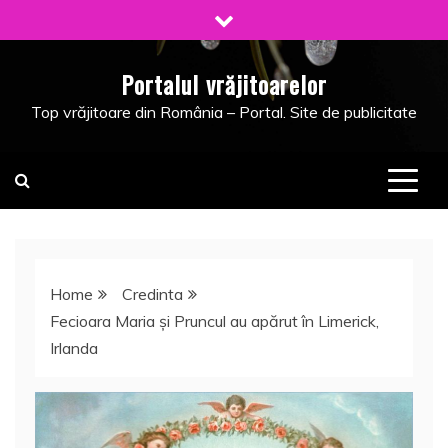
Skip
to
content
Portalul vrăjitoarelor
Top vrăjitoare din România – Portal. Site de publicitate
Home
Credinta
Fecioara Maria şi Pruncul au apărut în Limerick,
Irlanda