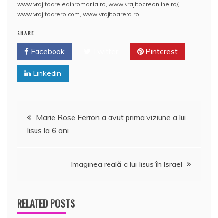
o
p
a
www.vrajitoareledinromania.ro
,
www.vrajitoareonline.ro/
,
o
p
z
www.vrajitoarero.com
,
www.vrajitoarero.ro
k
ă
SHARE
Facebook
Twitter
Pinterest
Linkedin
Navigare
Marie Rose Ferron a avut prima viziune a lui
Iisus la 6 ani
în
articole
Imaginea reală a lui Iisus în Israel
RELATED POSTS