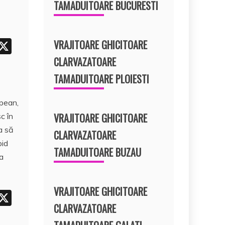
TAMADUITOARE BUCURESTI
i
X
VRAJITOARE GHICITOARE
t
CLARVAZATOARE
r
TAMADUITOARE PLOIESTI
e
opean,
t
VRAJITOARE GHICITOARE
c în
ia să
CLARVAZATOARE
pid
TAMADUITOARE BUZAU
ea
VRAJITOARE GHICITOARE
i
X
CLARVAZATOARE
t