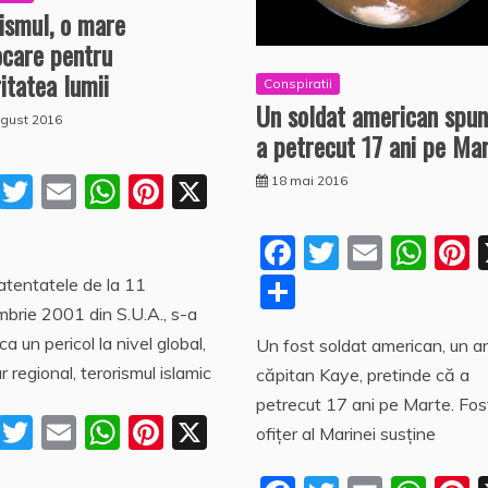
ismul, o mare
ocare pentru
itatea lumii
Conspiratii
Un soldat american spun
ugust 2016
a petrecut 17 ani pe Mar
F
T
E
W
Pi
X
18 mai 2016
a
w
m
h
nt
P
F
T
E
W
P
c
itt
ai
at
er
a
a
w
m
h
n
P
tentatele de la 11
e
er
l
s
e
rt
c
itt
ai
at
e
brie 2001 din S.U.A., s-a
a
b
A
st
aj
ca un pericol la nivel global,
Un fost soldat american, un 
e
er
l
s
rt
o
p
e
r regional, terorismul islamic
căpitan Kaye, pretinde că a
b
A
s
aj
o
p
a
petrecut 17 ani pe Marte. Fos
o
p
e
F
T
E
W
Pi
X
k
z
ofițer al Marinei susţine
o
p
a
a
w
m
h
nt
P
ă