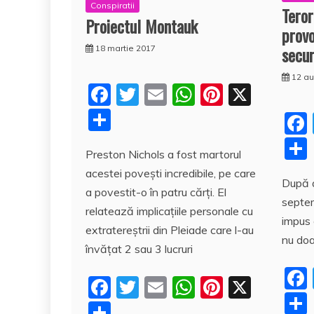
Conspiratii
Teror
Proiectul Montauk
prov
secur
18 martie 2017
12 a
F
T
E
W
Pi
X
a
w
m
h
nt
P
c
itt
ai
at
er
a
Preston Nichols a fost martorul
e
er
l
s
e
rt
acestei poveşti incredibile, pe care
b
A
st
aj
După a
a povestit-o în patru cărţi. El
o
p
septem
e
relatează implicaţiile personale cu
impus 
o
p
a
extratereştrii din Pleiade care l-au
nu doa
k
z
învăţat 2 sau 3 lucruri
ă
F
T
E
W
Pi
X
a
w
m
h
nt
P