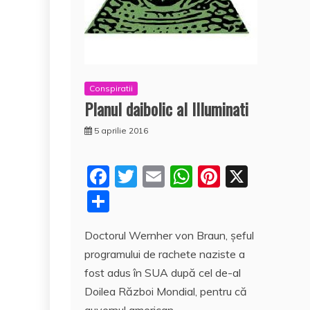
Conspiratii
Planul daibolic al Illuminati
5 aprilie 2016
F
T
E
W
Pi
X
a
w
m
h
nt
P
c
itt
ai
at
er
a
Doctorul Wernher von Braun, şeful
e
er
l
s
e
rt
programului de rachete naziste a
b
A
st
aj
fost adus în SUA după cel de-al
o
p
e
Doilea Război Mondial, pentru că
o
p
guvernul american