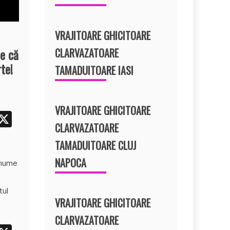
VRAJITOARE GHICITOARE
CLARVAZATOARE
e că
te!
TAMADUITOARE IASI
VRAJITOARE GHICITOARE
i
X
CLARVAZATOARE
t
TAMADUITOARE CLUJ
r
NAPOCA
anume
e
t
tul
VRAJITOARE GHICITOARE
CLARVAZATOARE