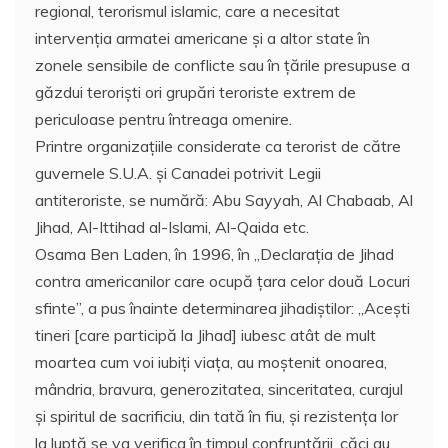
regional, terorismul islamic, care a necesitat
intervenţia armatei americane şi a altor state în
zonele sensibile de conflicte sau în ţările presupuse a
găzdui terorişti ori grupări teroriste extrem de
periculoase pentru întreaga omenire.
Printre organizaţiile considerate ca terorist de către
guvernele S.U.A. şi Canadei potrivit Legii
antiteroriste, se numără: Abu Sayyah, Al Chabaab, Al
Jihad, Al-Ittihad al-Islami, Al-Qaida etc.
Osama Ben Laden, în 1996, în „Declaraţia de Jihad
contra americanilor care ocupă ţara celor două Locuri
sfinte”, a pus înainte determinarea jihadiştilor: „Aceşti
tineri [care participă la Jihad] iubesc atât de mult
moartea cum voi iubiţi viaţa, au moştenit onoarea,
mândria, bravura, generozitatea, sinceritatea, curajul
şi spiritul de sacrificiu, din tată în fiu, şi rezistenţa lor
la luptă se va verifica în timpul confruntării, căci au