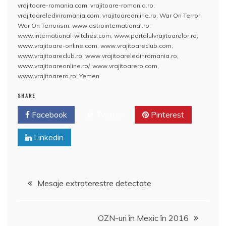
vrajitoare-romania.com
,
vrajitoare-romania.ro
,
vrajitoareledinromania.com
,
vrajitoareonline.ro
,
War On Terror
,
War On Terrorism
,
www.astrointernational.ro
,
www.international-witches.com
,
www.portalulvrajitoarelor.ro
,
www.vrajitoare-online.com
,
www.vrajitoareclub.com
,
www.vrajitoareclub.ro
,
www.vrajitoareledinromania.ro
,
www.vrajitoareonline.ro/
,
www.vrajitoarero.com
,
www.vrajitoarero.ro
,
Yemen
SHARE
Facebook
Twitter
Pinterest
Linkedin
Navigare
Mesaje extraterestre detectate
în
OZN-uri în Mexic în 2016