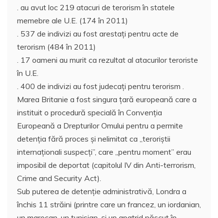
. au avut loc 219 atacuri de terorism în statele
memebre ale U.E. (174 în 2011)
. 537 de indivizi au fost arestaţi pentru acte de
terorism (484 în 2011)
. 17 oameni au murit ca rezultat al atacurilor teroriste
în U.E.
. 400 de indivizi au fost judecaţi pentru terorism .
Marea Britanie a fost singura ţară europeană care a
instituit o procedură specială în Convenţia
Europeană a Drepturilor Omului pentru a permite
detenţia fără proces şi nelimitat ca „teroriştii
internaţionali suspecţi”, care „pentru moment” erau
imposibil de deportat (capitolul IV din Anti-terrorism,
Crime and Security Act).
Sub puterea de detenţie administrativă, Londra a
închis 11 străini (printre care un francez, un iordanian,
un marocan, un tunisian, şi un apatrid născut în