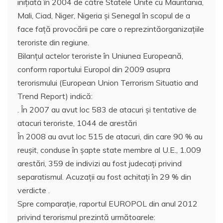
iniţiată în 2004 de către Statele Unite cu Mauritania,
Mali, Ciad, Niger, Nigeria şi Senegal în scopul de a
face faţă provocării pe care o reprezintăorganizaţiile
teroriste din regiune.
Bilanţul actelor teroriste în Uniunea Europeană,
conform raportului Europol din 2009 asupra
terorismului (European Union Terrorism Situatio and
Trend Report) indică:
. În 2007 au avut loc 583 de atacuri şi tentative de
atacuri teroriste, 1044 de arestări
În 2008 au avut loc 515 de atacuri, din care 90 % au
reuşit, conduse în şapte state membre al U.E., 1.009
arestări, 359 de indivizi au fost judecaţi privind
separatismul. Acuzaţii au fost achitaţi în 29 % din
verdicte .
Spre comparaţie, raportul EUROPOL din anul 2012
privind terorismul prezintă următoarele: