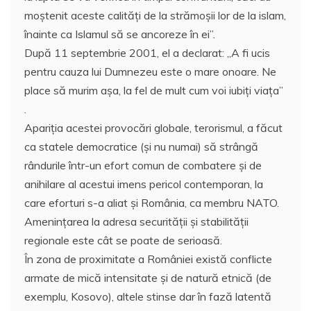
moştenit aceste calităţi de la strămoşii lor de la islam,
înainte ca Islamul să se ancoreze în ei”.
După 11 septembrie 2001, el a declarat: „A fi ucis
pentru cauza lui Dumnezeu este o mare onoare. Ne
place să murim aşa, la fel de mult cum voi iubiţi viaţa”
.
Apariţia acestei provocări globale, terorismul, a făcut
ca statele democratice (şi nu numai) să strângă
rândurile într-un efort comun de combatere şi de
anihilare al acestui imens pericol contemporan, la
care eforturi s-a aliat şi România, ca membru NATO.
Ameninţarea la adresa securităţii şi stabilităţii
regionale este cât se poate de serioasă.
În zona de proximitate a României există conflicte
armate de mică intensitate şi de natură etnică (de
exemplu, Kosovo), altele stinse dar în fază latentă