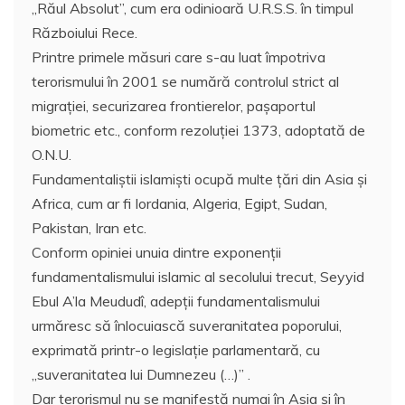
„Răul Absolut”, cum era odinioară U.R.S.S. în timpul
Războiului Rece.
Printre primele măsuri care s-au luat împotriva
terorismului în 2001 se numără controlul strict al
migraţiei, securizarea frontierelor, paşaportul
biometric etc., conform rezoluţiei 1373, adoptată de
O.N.U.
Fundamentaliştii islamişti ocupă multe ţări din Asia şi
Africa, cum ar fi Iordania, Algeria, Egipt, Sudan,
Pakistan, Iran etc.
Conform opiniei unuia dintre exponenţii
fundamentalismului islamic al secolului trecut, Seyyid
Ebul A’la Meududî, adepţii fundamentalismului
urmăresc să înlocuiască suveranitatea poporului,
exprimată printr-o legislaţie parlamentară, cu
„suveranitatea lui Dumnezeu (…)” .
Dar terorismul nu se manifestă numai în Asia şi în