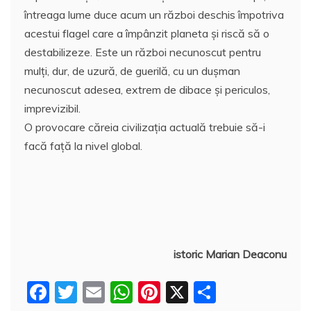
întreaga lume duce acum un război deschis împotriva
acestui flagel care a împânzit planeta şi riscă să o
destabilizeze. Este un război necunoscut pentru
mulţi, dur, de uzură, de guerilă, cu un duşman
necunoscut adesea, extrem de dibace şi periculos,
imprevizibil.
O provocare căreia civilizaţia actuală trebuie să-i
facă faţă la nivel global.
istoric Marian Deaconu
F
T
E
W
Pi
X
P