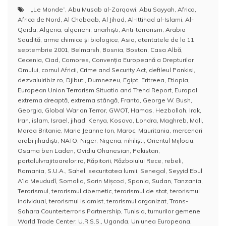
a
w
m
h
nt
a
„Le Monde”
,
Abu Musab al-Zarqawi
,
Abu Sayyah
,
Africa
,
c
itt
ai
at
er
rt
Africa de Nord
,
Al Chabaab
,
Al Jihad
,
Al-Ittihad al-Islami
,
Al-
e
er
l
s
e
aj
Qaida
,
Algeria
,
algerieni
,
anarhişti
,
Anti-terrorism
,
Arabia
Saudită
,
arme chimice şi biologice
,
Asia
,
atentatele de la 11
b
A
st
e
septembrie 2001
,
Belmarsh
,
Bosnia
,
Boston
,
Casa Albă
,
Cecenia
,
Ciad
,
Comores
,
Convenţia Europeană a Drepturilor
o
p
a
Omului
,
cornul Africii
,
Crime and Security Act
,
defileul Pankisi
,
o
p
z
dezvaluiribiz.ro
,
Djibuti
,
Dumnezeu
,
Egipt
,
Eritreea
,
Etiopia
,
European Union Terrorism Situatio and Trend Report
,
Europol
,
k
ă
extrema dreaptă
,
extrema stângă
,
Franta
,
George W. Bush
,
Georgia
,
Global War on Terror
,
GWOT
,
Hamas
,
Hezbollah
,
Irak
,
Iran
,
islam
,
Israel
,
jihad
,
Kenya
,
Kosovo
,
Londra
,
Maghreb
,
Mali
,
Marea Britanie
,
Marie Jeanne Ion
,
Maroc
,
Mauritania
,
mercenari
arabi jihadişti
,
NATO
,
Niger
,
Nigeria
,
nihilişti
,
Orientul Mijlociu
,
Osama ben Laden
,
Ovidiu Ohanesian
,
Pakistan
,
portalulvrajitoarelor.ro
,
Răpitorii
,
Războiului Rece
,
rebeli
,
Romania
,
S.U.A.
,
Sahel
,
securitatea lumii
,
Senegal
,
Seyyid Ebul
A’la Meududî
,
Somalia
,
Sorin Mişcoci
,
Spania
,
Sudan
,
Tanzania
,
Terorismul
,
terorismul cibernetic
,
terorismul de stat
,
terorismul
individual
,
terorismul islamist
,
terorismul organizat
,
Trans-
Sahara Counterterroris Partnership
,
Tunisia
,
turnurilor gemene
World Trade Center
,
U.R.S.S.
,
Uganda
,
Uniunea Europeana
,