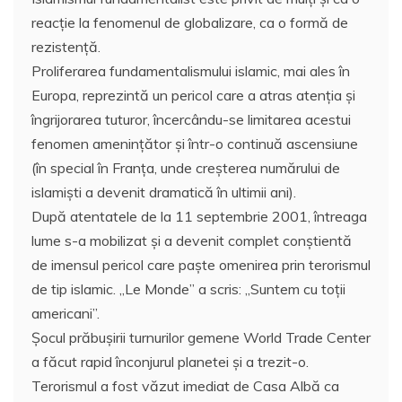
reacţie la fenomenul de globalizare, ca o formă de
rezistenţă.
Proliferarea fundamentalismului islamic, mai ales în
Europa, reprezintă un pericol care a atras atenţia şi
îngrijorarea tuturor, încercându-se limitarea acestui
fenomen ameninţător şi într-o continuă ascensiune
(în special în Franţa, unde creşterea numărului de
islamişti a devenit dramatică în ultimii ani).
După atentatele de la 11 septembrie 2001, întreaga
lume s-a mobilizat şi a devenit complet conştientă
de imensul pericol care paşte omenirea prin terorismul
de tip islamic. „Le Monde” a scris: „Suntem cu toţii
americani”.
Şocul prăbuşirii turnurilor gemene World Trade Center
a făcut rapid înconjurul planetei şi a trezit-o.
Terorismul a fost văzut imediat de Casa Albă ca