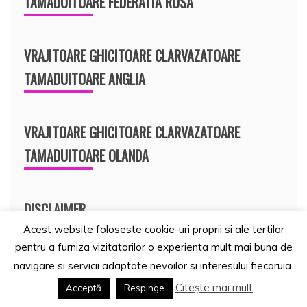
TAMADUITOARE FEDERATIA RUSA
VRAJITOARE GHICITOARE CLARVAZATOARE
TAMADUITOARE ANGLIA
VRAJITOARE GHICITOARE CLARVAZATOARE
TAMADUITOARE OLANDA
DISCLAIMER
Acest website foloseste cookie-uri proprii si ale tertilor
Redacția poate să folosească poze spre publicare,
pentru a furniza vizitatorilor o experienta mult mai buna de
care ilustrează un anumit discurs jurnalistic, dar care
navigare si servicii adaptate nevoilor si interesului fiecaruia.
conțin dreptul de autor. Se va menționa însă sursa
Citește mai mult
Acceptă
Respinge
acestora și faptul că prin publicare ( foto și/sau text)