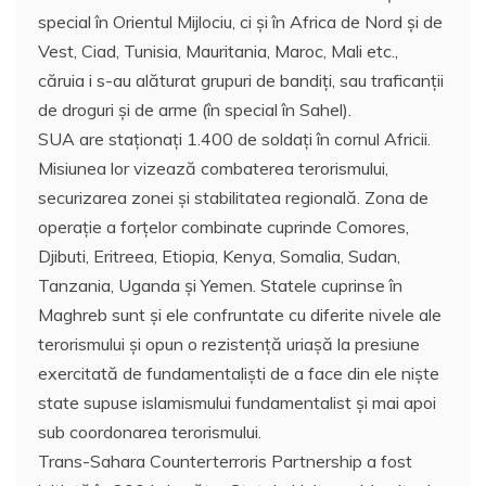
special în Orientul Mijlociu, ci şi în Africa de Nord şi de
Vest, Ciad, Tunisia, Mauritania, Maroc, Mali etc.,
căruia i s-au alăturat grupuri de bandiţi, sau traficanţii
de droguri şi de arme (în special în Sahel).
SUA are staţionaţi 1.400 de soldaţi în cornul Africii.
Misiunea lor vizează combaterea terorismului,
securizarea zonei şi stabilitatea regională. Zona de
operaţie a forţelor combinate cuprinde Comores,
Djibuti, Eritreea, Etiopia, Kenya, Somalia, Sudan,
Tanzania, Uganda şi Yemen. Statele cuprinse în
Maghreb sunt şi ele confruntate cu diferite nivele ale
terorismului şi opun o rezistenţă uriaşă la presiune
exercitată de fundamentalişti de a face din ele nişte
state supuse islamismului fundamentalist şi mai apoi
sub coordonarea terorismului.
Trans-Sahara Counterterroris Partnership a fost