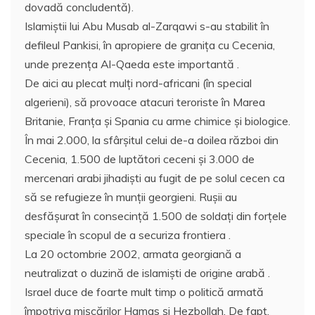
dovadă concludentă).
Islamiştii lui Abu Musab al-Zarqawi s-au stabilit în
defileul Pankisi, în apropiere de graniţa cu Cecenia,
unde prezenţa Al-Qaeda este importantă .
De aici au plecat mulţi nord-africani (în special
algerieni), să provoace atacuri teroriste în Marea
Britanie, Franţa şi Spania cu arme chimice şi biologice.
În mai 2.000, la sfârşitul celui de-a doilea război din
Cecenia, 1.500 de luptători ceceni şi 3.000 de
mercenari arabi jihadişti au fugit de pe solul cecen ca
să se refugieze în munţii georgieni. Ruşii au
desfăşurat în consecinţă 1.500 de soldaţi din forţele
speciale în scopul de a securiza frontiera .
La 20 octombrie 2002, armata georgiană a
neutralizat o duzină de islamişti de origine arabă .
Israel duce de foarte mult timp o politică armată
împotriva mişcărilor Hamas şi Hezbollah. De fapt,