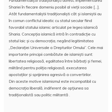
Fundamentaliştii tradiţionalişti doresc implementarea
Shariei în fiecare domeniu posibil al vieţii sociale […].
Atât fundamentaliştii tradiţionalişti cât şi islamiştii au
în comun conflictul ideatic cu statul secular fiind
favorabil statului islamic articulat pe legea islamică
Sharia. Concepţia islamică intră în contradicţie cu
statul laic şi cu democraţia, negând legitimitatea
„Declaraţiei Universale a Drepturilor Omului”. Cele mai
importante principii combătute de islamişti sunt:
libertatea religioasă, egalitatea între bărbaţi şi femei,
militând pentru poliţia religioasă, executarea
apostaţilor şi sprijinirea agresivă a convertirilor.
Din aceste motive islamismul este incompatibil cu
democraţia liberală, indiferent de opţiunea sa
tradiţionalistă sau politic militantă .