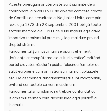
Aceste operaţiuni antiteroriste sunt sprijinite de o
coordonare la nivel O.N.U. de diverse comitete create
de Consiliul de securitate al Naţiunilor Unite, care prin
rezoluţia 1373 din 28 septembrie 2001 obligă toate
statele membre ale O.N.U. de a lua măsuri legislative
împotriva terorismului precum şi legi mai dure privind
dreptul străinilor.
Fundamentaliştii musulmani se opun vehement
„influenţelor corupătoare ale culturii vestice” evitând
portul cravatei, râsului în public, folosirea formelor de
salut europene cum ar fi strânsul mâinilor, aplauzele
etc. De asemenea, fundamentaliştii sunt izolaţionişti,
evitând contactele cu non-musulmanii .
Fundamentalismul islamic nu trebuie confundat cu
Islamismul, termen care descrie ideologia politică a
Islamului .