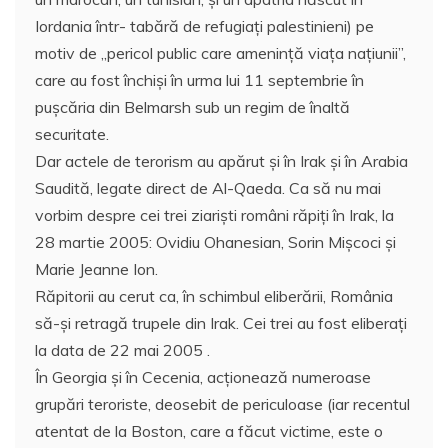
Iordania într- tabără de refugiaţi palestinieni) pe
motiv de „pericol public care ameninţă viaţa naţiunii”,
care au fost închişi în urma lui 11 septembrie în
puşcăria din Belmarsh sub un regim de înaltă
securitate.
Dar actele de terorism au apărut şi în Irak şi în Arabia
Saudită, legate direct de Al-Qaeda. Ca să nu mai
vorbim despre cei trei ziarişti români răpiţi în Irak, la
28 martie 2005: Ovidiu Ohanesian, Sorin Mişcoci şi
Marie Jeanne Ion.
Răpitorii au cerut ca, în schimbul eliberării, România
să-şi retragă trupele din Irak. Cei trei au fost eliberaţi
la data de 22 mai 2005 .
În Georgia şi în Cecenia, acţionează numeroase
grupări teroriste, deosebit de periculoase (iar recentul
atentat de la Boston, care a făcut victime, este o