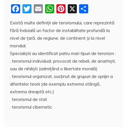
F
T
E
W
Pi
X
P
a
w
m
h
nt
a
Există multe definiţii ale terorismului, care reprezintă
c
itt
ai
at
er
rt
fără îndoială un factor de instabilitate profundă la
e
er
l
s
e
aj
nivel de ţară, de regiune, de continent şi la nivel
b
A
st
e
mondial.
o
p
a
Specialiştii au identificat patru mari tipuri de terorism :
o
p
z
. terorismul individual, provocat de rebeli, de anarhişti,
sau de nihilişti (admiţând o libertate morală)
k
ă
. terorismul organizat, susţinut de grupuri de sprijin a
diferitelor teorii (de exemplu extrema stângă,
extrema dreaptă etc.)
. terorismul de stat
. terorismul cibernetic