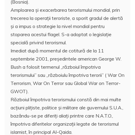
(Bosnia).
Amploarea şi exacerbarea terorismului mondial, prin
trecerea la operaţii teroriste, a sporit gradul de alertă
şi a impus o strategie la nivel mondial pentru
stoparea acestui flagel. S-a adoptat o legislaţie
specială privind terorismul.
Imediat după momentul de cotitură de la 11
septembrie 2001, preşedintele american George W.
Bush a folosit termenul „războiul împotriva
terorismului” sau „războiulu împotriva terorii” ( War On
Terrorism, War On Terror sau Global War on Terror-
GWOT).
Războiul împotriva terorismului constă din mai multe
acţiuni pliţiste, politice şi militare ale guvernului S.U.A.,
bazându-se pe diferiţi aliaţi printre care N.A.T.O.,
împotriva diferitelor organizaţii legate de terorismul
islamist, în principal Al-Qaida.