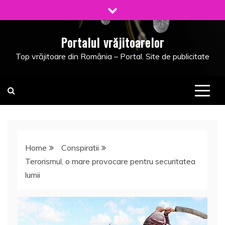
Skip
to
content
Portalul vrăjitoarelor
Top vrăjitoare din România – Portal. Site de publicitate
Home
Conspiratii
Terorismul, o mare provocare pentru securitatea
lumii