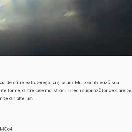
cul de către extratereştri ci şi acum. Martorii filmează sau
e forme, dintre cele mai stranii, uneori surprinzător de clare. S
nite din alte lumi…
xNMCa4