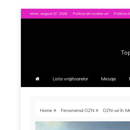
Skip
vineri, august 07, 2026
Politica de cookie-uri
Politica d
to
content
Top
Lista vrajitoarelor
Mesaje
Home
Fenomenul OZN
OZN-uri în M