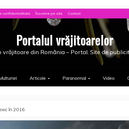
e confidentialitate
Înscriere pe site
Contact
Portalul vrăjitoarelor
 vrăjitoare din România – Portal. Site de publici
Multumiri
Articole
Paranormal
Video
exic în 2016