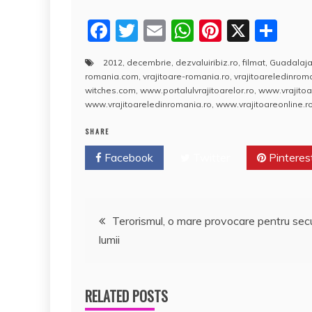
F
T
E
W
Pi
X
P
a
w
m
h
nt
a
2012
,
decembrie
,
dezvaluiribiz.ro
,
filmat
,
Guadalaja
c
itt
ai
at
er
rt
romania.com
,
vrajitoare-romania.ro
,
vrajitoareledinro
e
er
l
s
e
aj
witches.com
,
www.portalulvrajitoarelor.ro
,
www.vrajitoa
www.vrajitoareledinromania.ro
,
www.vrajitoareonline.ro
b
A
st
e
SHARE
o
p
a
Facebook
o
Twitter
p
Pinteres
z
k
ă
Navigare
Terorismul, o mare provocare pentru sec
lumii
în
articole
RELATED POSTS