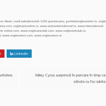
ra
,
Mexic
,
navă extraterestră
,
OZN spectaculos
,
portalulvrajitoarelor.ro
,
vraji
mania.com
,
vrajitoareonline.ro
,
www.astrointernational.ro
,
www.international-
re-online.com
,
www.vrajitoareclub.com
,
www.vrajitoareclub.ro
,
/
,
www.vrajitoarero.com
,
www.vrajitoarero.ro
t
Linkedin
uritatea
Miley Cyrus surprinsă în parcare în timp ce
săruta cu foc iubita