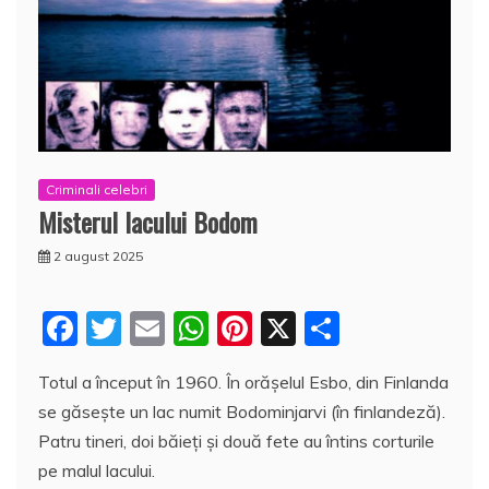
Criminali celebri
Misterul lacului Bodom
2 august 2025
F
T
E
W
Pi
X
P
a
w
m
h
nt
a
Totul a început în 1960. În orășelul Esbo, din Finlanda
c
itt
ai
at
er
rt
se găsește un lac numit Bodominjarvi (în finlandeză).
e
er
l
s
e
aj
Patru tineri, doi băieți și două fete au întins corturile
b
A
st
e
pe malul lacului.