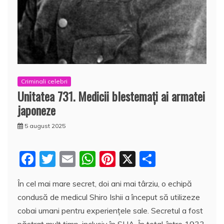
Criminali celebri
Unitatea 731. Medicii blestemaţi ai armatei
japoneze
5 august 2025
F
T
E
W
Pi
X
P
a
w
m
h
nt
a
În cel mai mare secret, doi ani mai târziu, o echipă
c
itt
ai
at
er
rt
condusă de medicul Shiro Ishii a început să utilizeze
e
er
l
s
e
aj
cobai umani pentru experienţele sale. Secretul a fost
b
A
st
e