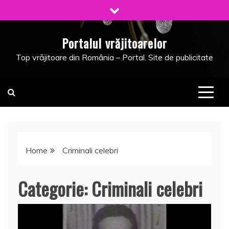
Skip
to
content
Portalul vrăjitoarelor
Top vrăjitoare din România – Portal. Site de publicitate
Home
Criminali celebri
Categorie:
Criminali celebri