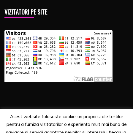
VIZITATORI PE SITE
Acest website foloseste cookie-uri proprii si ale tertilor
Copyrights. © 2020 Segra Media
pentru a furniza vizitatorilor o experienta mult mai buna de
Proudly powered by WordPress
|
Theme: Recent News
navigare si servicii adaptate nevoilor si interesului fiecaruia.