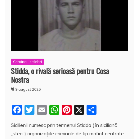
Criminali celebri
Stidda, o rivală serioasă pentru Cosa
Nostra
9 august 2025
F
T
E
W
Pi
X
P
a
w
m
h
nt
a
Sicilienii numesc prin termenul Stidda ( în siciliană
c
itt
ai
at
er
rt
„stea”) organizațiile criminale de tip mafiot centrate