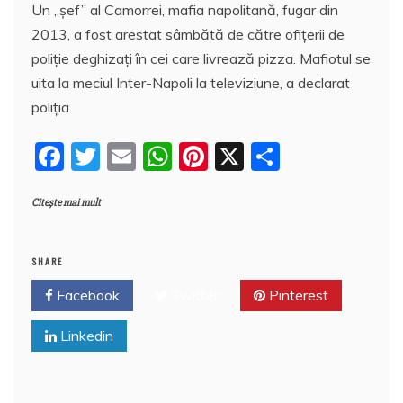
Un „şef” al Camorrei, mafia napolitană, fugar din
c
itt
ai
at
er
rt
2013, a fost arestat sâmbătă de către ofițerii de
e
er
l
s
e
aj
poliție deghizaţi în cei care livrează pizza. Mafiotul se
b
A
st
e
uita la meciul Inter-Napoli la televiziune, a declarat
o
p
a
poliția.
o
p
z
F
T
E
W
Pi
X
P
k
ă
a
w
m
h
nt
a
Citește mai mult
c
itt
ai
at
er
rt
e
er
l
s
e
aj
b
A
st
e
SHARE
o
p
a
Facebook
Twitter
Pinterest
o
p
z
Linkedin
k
ă