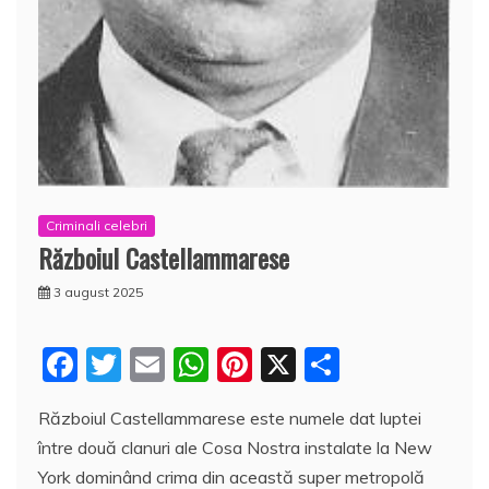
Criminali celebri
Războiul Castellammarese
3 august 2025
F
T
E
W
Pi
X
P
a
w
m
h
nt
a
Războiul Castellammarese este numele dat luptei
c
itt
ai
at
er
rt
între două clanuri ale Cosa Nostra instalate la New
e
er
l
s
e
aj
York dominând crima din această super metropolă