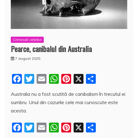
Criminali celebri
Pearce, canibalul din Australia
7 august 2025
F
T
E
W
Pi
X
P
a
w
m
h
nt
a
Australia nu a fost scutită de canibalism în trecutul ei
c
itt
ai
at
er
rt
sumbru. Unul din cazurile cele mai cunoscute este
e
er
l
s
e
aj
acesta.
b
A
st
e
F
T
E
W
Pi
X
P
o
p
a
a
w
m
h
nt
a
o
p
z