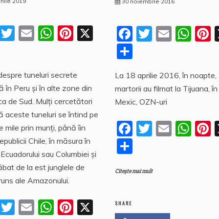
rilie 2019
30 noiembrie 2016
F
T
E
W
Pi
X
F
T
E
W
P
a
w
m
h
nt
a
w
m
h
n
P
P
c
itt
ai
at
er
c
itt
ai
at
e
a
a
i despre tuneluri secrete
e
er
l
s
e
La 18 aprilie 2016, în noapte,
e
er
l
s
rt
rt
 în Peru și în alte zone din
martorii au filmat la Tijuana, în
b
A
st
b
A
s
aj
aj
a de Sud. Mulți cercetători
Mexic, OZN-uri
o
p
o
p
e
e
ă aceste tuneluri se întind pe
o
p
o
p
F
T
E
W
P
a
a
e mile prin munți, până îin
k
k
a
w
m
h
n
z
z
epublicii Chile, în măsura în
P
 Ecuadorului sau Columbiei şi
c
itt
ai
at
e
ă
ă
a
ăbat de la est junglele de
e
er
l
s
Citește mai mult
rt
uns ale Amazonului.
b
A
s
aj
o
p
F
T
E
W
Pi
X
e
SHARE