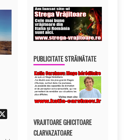
PUBLICITATE STRĂINĂTATE
i
X
VRAJITOARE GHICITOARE
t
r
CLARVAZATOARE