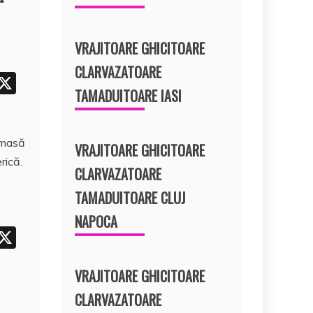
VRAJITOARE GHICITOARE
CLARVAZATOARE
i
X
TAMADUITOARE IASI
t
r
 masă
e
VRAJITOARE GHICITOARE
rică.
t
CLARVAZATOARE
TAMADUITOARE CLUJ
NAPOCA
i
X
t
VRAJITOARE GHICITOARE
r
CLARVAZATOARE
e