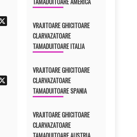
TAMADUITOARE AMERICA
i
X
VRAJITOARE GHICITOARE
t
CLARVAZATOARE
r
TAMADUITOARE ITALIA
e
t
VRAJITOARE GHICITOARE
i
X
CLARVAZATOARE
t
TAMADUITOARE SPANIA
r
e
VRAJITOARE GHICITOARE
t
CLARVAZATOARE
TAMADUITOARE AUSTRIA