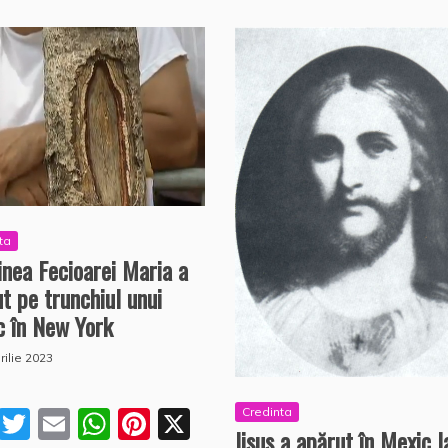
ta
nea Fecioarei Maria a
t pe trunchiul unui
c în New York
rilie 2023
Credinta
F
T
E
W
Pi
X
Iisus a apărut în Mexic l