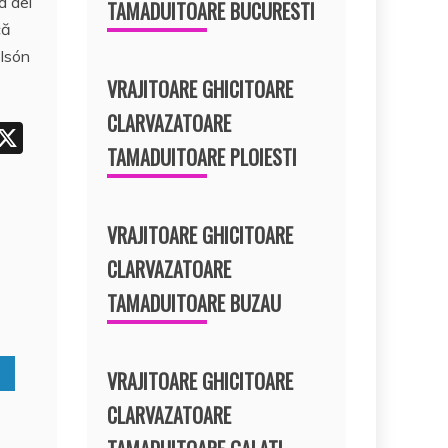
a del
e
TAMADUITOARE BUCURESTI
că
t
olsón
VRAJITOARE GHICITOARE
CLARVAZATOARE
i
X
TAMADUITOARE PLOIESTI
t
r
e
VRAJITOARE GHICITOARE
t
CLARVAZATOARE
TAMADUITOARE BUZAU
VRAJITOARE GHICITOARE
CLARVAZATOARE