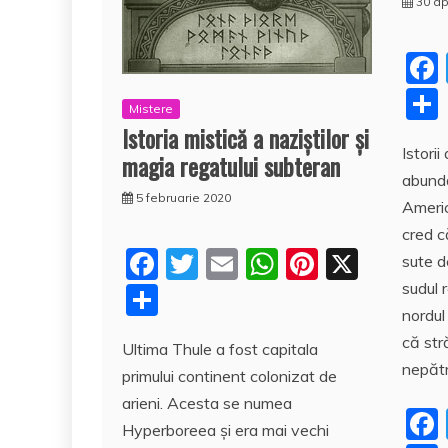
30 ap
Mistere
Istoria mistică a naziştilor şi
Istori
magia regatului subteran
abundă
5 februarie 2020
Americ
cred c
F
T
E
W
Pi
X
sute d
a
w
m
h
nt
sudul r
P
nordul
c
itt
ai
at
er
a
că str
Ultima Thule a fost capitala
e
er
l
s
e
rt
nepătr
primului continent colonizat de
b
A
st
aj
arieni. Acesta se numea
o
p
e
Hyperboreea şi era mai vechi