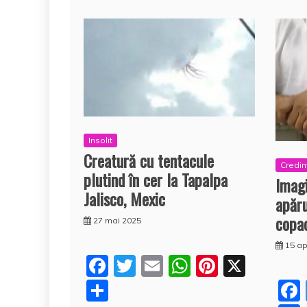
Insolit
Creatură cu tentacule
Credin
plutind în cer la Tapalpa
Imagi
Jalisco, Mexic
apăru
copa
27 mai 2025
15 ap
F
T
E
W
Pi
X
a
w
m
h
nt
P