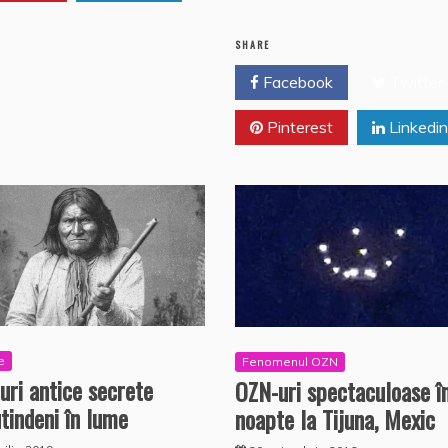
ă
b
A
s
aj
o
p
e
SHARE
o
p
a
Facebook
Twitter
k
z
Pinterest
Linkedin
ă
e
Fenomenul OZN
uri antice secrete
OZN-uri spectaculoase î
tindeni în lume
noapte la Tijuna, Mexic