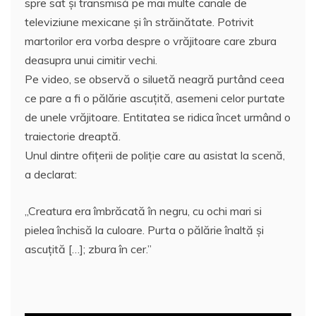
spre sat și transmisă pe mai multe canale de
televiziune mexicane și în străinătate. Potrivit
martorilor era vorba despre o vrăjitoare care zbura
deasupra unui cimitir vechi.
Pe video, se observă o siluetă neagră purtând ceea
ce pare a fi o pălărie ascuțită, asemeni celor purtate
de unele vrăjitoare. Entitatea se ridica încet urmând o
traiectorie dreaptă.
Unul dintre ofițerii de poliție care au asistat la scenă,
a declarat:
„Creatura era îmbrăcată în negru, cu ochi mari si
pielea închisă la culoare. Purta o pălărie înaltă și
ascuțită […]; zbura în cer.”