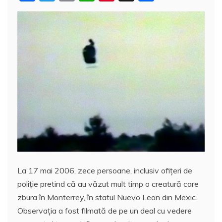
a
w
m
h
nt
a
c
itt
ai
at
er
rt
e
er
l
s
e
aj
b
A
st
e
o
p
a
o
p
z
k
ă
La 17 mai 2006, zece persoane, inclusiv ofițeri de
poliție pretind că au văzut mult timp o creatură care
zbura în Monterrey, în statul Nuevo Leon din Mexic.
Observația a fost filmată de pe un deal cu vedere