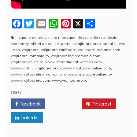
F
T
E
W
Pi
X
P
a
w
m
h
nt
a
canale de televiziune mexicane
,
dezvaluiribiz.ro
,
Mexic
,
c
itt
ai
at
er
rt
Monterrey
,
ofițeri de poliție
,
portalulvrajitoarelor.ro
,
statul Nuevo
e
er
l
s
e
aj
Leon
,
vrajitoare
,
Vrăjitoare zurătoare
,
vrajitoare-romania.com
,
vrajitoare-romania.ro
,
vrajitoareledinromania.com
,
b
A
st
e
vrajitoareonline.ro
,
www.international-witches.com
,
www.portalulvrajitoarelor.ro
,
www.vrajitoare-online.com
,
o
p
a
www.vrajitoareledinromania.ro
,
www.vrajitoareonline.ro/
,
o
p
z
www.vrajitoarero.com
,
www.vrajitoarero.ro
k
ă
SHARE
Facebook
Twitter
Pinterest
Linkedin