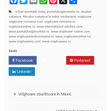
F
T
E
W
Pi
X
P
a
w
m
h
nt
a
a fost arestată
,
India
,
portalulvrajitoarelor.ro
,
ritualuri
c
itt
ai
at
er
rt
satanice
,
Ritualuri satanice în India
,
sechestrat
,
vrajitoare
,
e
er
l
s
e
aj
vrajitoare-romania.com
,
vrajitoare-romania.ro
,
vrajitoareonline.ro
,
www.international-witches.com
,
b
A
st
e
www.portalulvrajitoarelor.ro
,
www.vrajitoare-online.com
,
www.vrajitoareledinromania.ro
,
www.vrajitoareonline.ro/
,
o
p
a
www.vrajitoarero.com
,
www.vrajitoarero.ro
o
p
z
SHARE
k
ă
Facebook
Twitter
Pinterest
Linkedin
Navigare
Vrăjitoare zburătoare în Mexic
în