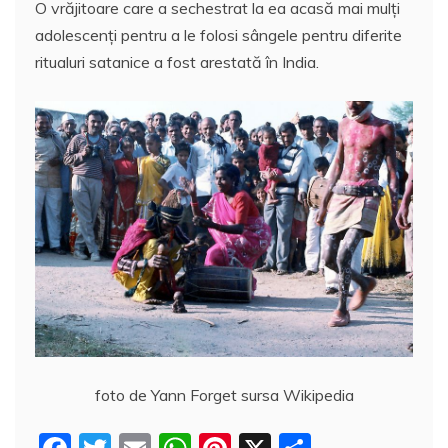
O vrăjitoare care a sechestrat la ea acasă mai mulţi
c
itt
ai
at
er
rt
adolescenţi pentru a le folosi sângele pentru diferite
e
er
l
s
e
aj
ritualuri satanice a fost arestată în India.
b
A
st
e
o
p
a
o
p
z
k
ă
foto de Yann Forget sursa Wikipedia