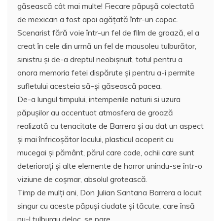
găsească cât mai multe! Fiecare păpuşă colectată
de mexican a fost apoi agățată într-un copac.
Scenarist fără voie într-un fel de film de groază, el a
creat în cele din urmă un fel de mausoleu tulburător,
sinistru și de-a dreptul neobișnuit, totul pentru a
onora memoria fetei dispărute şi pentru a-i permite
sufletului acesteia să-şi găsească pacea.
De-a lungul timpului, intemperiile naturii si uzura
păpușilor au accentuat atmosfera de groază
realizată cu tenacitate de Barrera şi au dat un aspect
şi mai înfricoșător locului, plasticul acoperit cu
mucegai și pământ, părul care cade, ochii care sunt
deterioraţi şi alte elemente de horror unindu-se într-o
viziune de coşmar, absolul grotească.
Timp de mulți ani, Don Julian Santana Barrera a locuit
singur cu aceste păpuşi ciudate și tăcute, care însă
nu-l tulburau deloc, se pare.