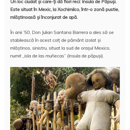
Un loc ciudat şi care-ţi dă fiori reci: Insula de Păpuşi.
c
itt
ai
at
er
rt
Este situat în Mexic, la Xochimilco, într-o zonă pustie,
e
er
l
s
e
aj
mlăștinoasă şi înconjurat de apă.
b
A
st
e
o
p
a
În anii ’50, Don Julian Santana Barrera a ales să se
stabilească în acest colț de pământ izolat şi
o
p
z
mlăştinos, sinistru, situat la sud de oraşul Mexico,
k
ă
numit „isla de las muñecas” (Insula de păpuşi).