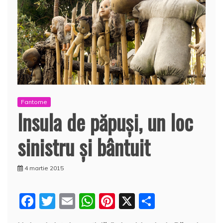
Fantome
Insula de păpuşi, un loc
sinistru şi bântuit
4 martie 2015
F
T
E
W
Pi
X
P
a
w
m
h
nt
a