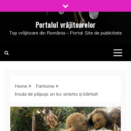
Skip
to
content
Portalul vrăjitoarelor
Top vrăjitoare din România – Portal. Site de publicitate
Home
Fantome
Insula de păpuşi, un loc sinistru şi bântuit