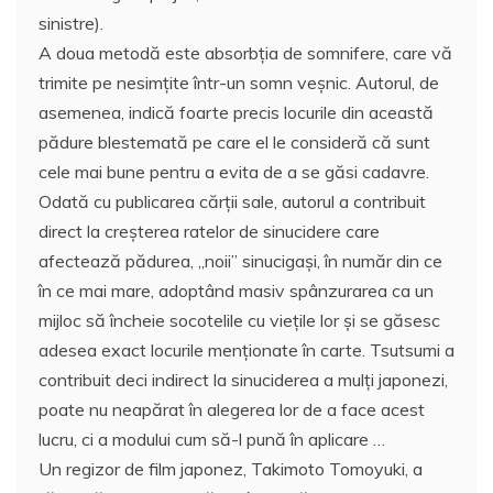
sinistre).
A doua metodă este absorbţia de somnifere, care vă
trimite pe nesimţite într-un somn veşnic. Autorul, de
asemenea, indică foarte precis locurile din această
pădure blestemată pe care el le consideră că sunt
cele mai bune pentru a evita de a se găsi cadavre.
Odată cu publicarea cărţii sale, autorul a contribuit
direct la creşterea ratelor de sinucidere care
afectează pădurea, „noii” sinucigaşi, în număr din ce
în ce mai mare, adoptând masiv spânzurarea ca un
mijloc să încheie socotelile cu vieţile lor şi se găsesc
adesea exact locurile menţionate în carte. Tsutsumi a
contribuit deci indirect la sinuciderea a mulţi japonezi,
poate nu neapărat în alegerea lor de a face acest
lucru, ci a modului cum să-l pună în aplicare …
Un regizor de film japonez, Takimoto Tomoyuki, a