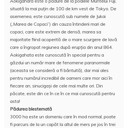
Aokigahara este o pădure de la poalele Muntelui Fuji,
c
itt
ai
at
er
rt
situată la mai puţin de 100 de km vest de Tokyo. De
e
er
l
s
e
aj
asemenea, este cunoscută sub numele de Jukai
b
A
st
e
(„Marea de Copaci”) din cauza întinderii mari de
o
p
a
copaci, care este extrem de densă, marea sa
o
p
z
majoritate fiind acoperită de o mare scurgere de lavă
care a îngropat regiunea după erupţia din anul 864.
k
ă
Aokigahata este cunoscută în special pentru a
găzdui un număr mare de fenomene paranormale
(aceasta se consideră a fi bântuită), dar mai ales
pentru numărul incredibil de oameni care mor aici în
fiecare an, sinucigaşi de cele mai multe ori. Din
păcate, este din ce în ce în ce mai cunoscută pentru
asta!
Pădurea blestemată
3000 ha este un domeniu care în mod normal, poate
fi parcurs de la un capăt la altul de mers pe jos în trei