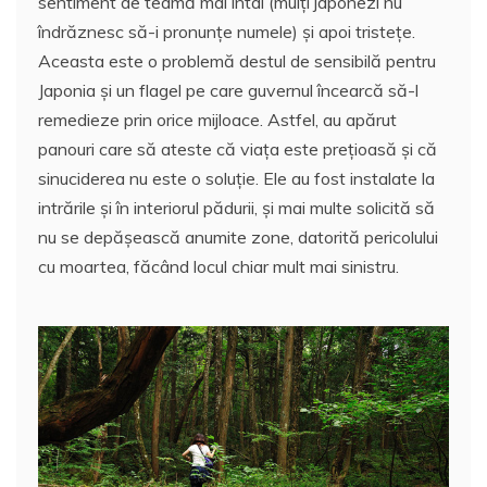
sentiment de teamă mai întâi (mulţi japonezi nu
îndrăznesc să-i pronunţe numele) şi apoi tristeţe.
Aceasta este o problemă destul de sensibilă pentru
Japonia şi un flagel pe care guvernul încearcă să-l
remedieze prin orice mijloace. Astfel, au apărut
panouri care să ateste că viaţa este preţioasă şi că
sinuciderea nu este o soluţie. Ele au fost instalate la
intrările şi în interiorul pădurii, şi mai multe solicită să
nu se depăşească anumite zone, datorită pericolului
cu moartea, făcând locul chiar mult mai sinistru.