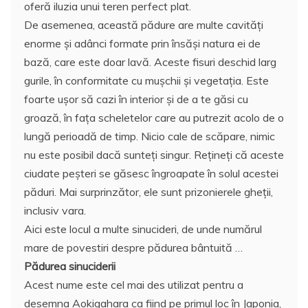
oferă iluzia unui teren perfect plat.
De asemenea, această pădure are multe cavităţi
enorme şi adânci formate prin însăşi natura ei de
bază, care este doar lavă. Aceste fisuri deschid larg
gurile, în conformitate cu muşchii şi vegetaţia. Este
foarte uşor să cazi în interior şi de a te găsi cu
groază, în faţa scheletelor care au putrezit acolo de o
lungă perioadă de timp. Nicio cale de scăpare, nimic
nu este posibil dacă sunteţi singur. Reţineţi că aceste
ciudate peşteri se găsesc îngroapate în solul acestei
păduri. Mai surprinzător, ele sunt prizonierele gheţii,
inclusiv vara.
Aici este locul a multe sinucideri, de unde numărul
mare de povestiri despre pădurea bântuită …
Pădurea sinuciderii
Acest nume este cel mai des utilizat pentru a
desemna Aokigahara ca fiind pe primul loc în Japonia,