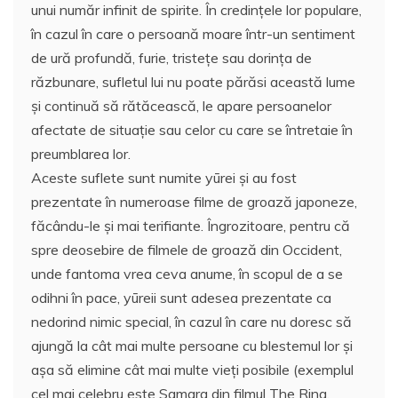
unui număr infinit de spirite. În credinţele lor populare,
în cazul în care o persoană moare într-un sentiment
de ură profundă, furie, tristeţe sau dorinţa de
răzbunare, sufletul lui nu poate părăsi această lume
şi continuă să rătăcească, le apare persoanelor
afectate de situaţie sau celor cu care se întretaie în
preumblarea lor.
Aceste suflete sunt numite yūrei şi au fost
prezentate în numeroase filme de groază japoneze,
făcându-le şi mai terifiante. Îngrozitoare, pentru că
spre deosebire de filmele de groază din Occident,
unde fantoma vrea ceva anume, în scopul de a se
odihni în pace, yūreii sunt adesea prezentate ca
nedorind nimic special, în cazul în care nu doresc să
ajungă la cât mai multe persoane cu blestemul lor şi
aşa să elimine cât mai multe vieţi posibile (exemplul
cel mai celebru este Samara din filmul The Ring,