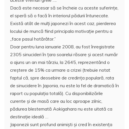
Dacă este necesar să se încheie cu aceste suferinţe,
el speră să o facă în interiorul pădurii întunecate.
Există atât de mulţi japonezi în acest caz, pierderea
locului de muncă fiind principala motivaţie pentru a
„face pasul hotărâtor.”
Doar pentru luna ianuarie 2008, au fost înregistrate
2305 sinucideri în ţara soarelui răsare şi acest număr
a ajuns un an mai târziu, la 2645, reprezentând o
creştere de 15% ca urmare a crizei (trebuie notat
faptul că, spre deosebire de credinţa populară, rata
de sinucidere în Japonia, nu este la fel de dramatică în
raport cu populaţia totală). Cu disponibilizările
curente şi de masă care au loc aproape zilnic,
pădurea blestemată Aokigahara nu este uitată ca
destinaţie ideală …
Japonezii sunt profund animişti şi cred în existenţa