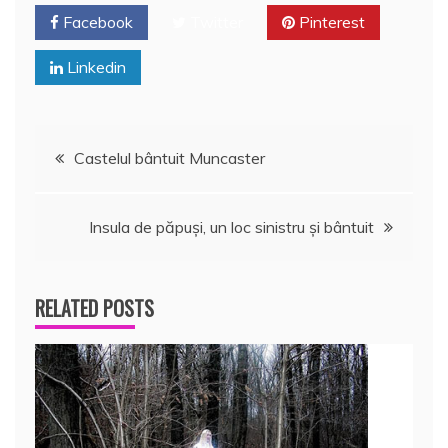
Facebook
Twitter
Pinterest
Linkedin
Navigare
Castelul bântuit Muncaster
în
Insula de păpuşi, un loc sinistru şi bântuit
articole
RELATED POSTS