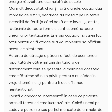
energie răuvoitoare acumulată de secole.
Mai mult decât atât, chiar şi fără a crede, copacii dau
impresia de a fi vii, deoarece au crescut pe un teren
incredibil de fertil (a cărei bază este lava), şi, astfel,
rădăcinile de toate formele sunt asemănătoare
uneori unor tentaculele. Energia copacilor şi yūreii fac
totul pentru a vă atrage şi a vă împiedica să părăsiţi
acest loc blestemat.
Puterea de atracţie a pădurii a fost, de asemenea,
raportată de către militarii din tabăra de
antrenament care se găseşte la marginea acesteia,
care sfătuiesc să nu o priviţi pentru a nu cădea în
vraja chemării ei şi pentru a fi acolo în mod
neintenţionat.
Există o anecdotă interesantă în ceea ce priveşte
paznicii forestieri care lucrează aici. Calcă uneori pe
cadavre putrezire sau parţial mâncate de animale, de