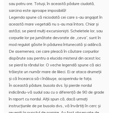
sau patru ore. Totuşi, în această pădure ciudată,
sarcina este aproape imposibilă!
Legenda spune că niciodată cei care s-au angajat în
această mare vegetală nu s-au mai întors. Chiar şi
astăzi, se pierd mulţi excursionişti. Scheletele lor, sau
corpurile lor pe jumătate devorate de „ceva”, sunt în
mod regulat găsite în pădurea întunecată şi adâncă.
De asemenea, cei care pleacă în căutare corpurilor
dispărute sau pentru a elucida misterul din acest loc
se pierd la rândul lor. O veche legendă spune că aici
trăieşte un număr mare de lilieci. Ei ar ataca drumeţii
şi că încearca să-i înăbuşe, acoperindu-le faţa.
În această pădure, busola dvs. îşi pierde nordul
indicându-vă sudul sau cu o diferenţă de 90 de grade
în raport cu nordul. Alţii spun că, dacă urmaţi
instrucţiunile de pe busola dvs., vă învârtiţi în cerc şi
reveniţi la punctul de pornire. Au fost observate de