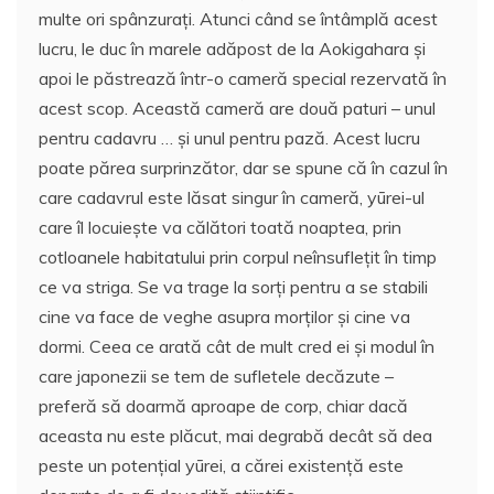
multe ori spânzuraţi. Atunci când se întâmplă acest
lucru, le duc în marele adăpost de la Aokigahara şi
apoi le păstrează într-o cameră special rezervată în
acest scop. Această cameră are două paturi – unul
pentru cadavru … şi unul pentru pază. Acest lucru
poate părea surprinzător, dar se spune că în cazul în
care cadavrul este lăsat singur în cameră, yūrei-ul
care îl locuieşte va călători toată noaptea, prin
cotloanele habitatului prin corpul neînsufleţit în timp
ce va striga. Se va trage la sorţi pentru a se stabili
cine va face de veghe asupra morţilor şi cine va
dormi. Ceea ce arată cât de mult cred ei şi modul în
care japonezii se tem de sufletele decăzute –
preferă să doarmă aproape de corp, chiar dacă
aceasta nu este plăcut, mai degrabă decât să dea
peste un potenţial yūrei, a cărei existenţă este