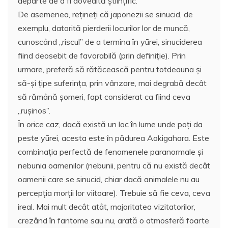
departe de a fi dovedită ştiinţific.
De asemenea, reţineţi că japonezii se sinucid, de
exemplu, datorită pierderii locurilor lor de muncă,
cunoscând „riscul” de a termina în yūrei, sinuciderea
fiind deosebit de favorabilă (prin definiţie). Prin
urmare, preferă să rătăcească pentru totdeauna şi
să-şi ţipe suferinţa, prin vânzare, mai degrabă decât
să rămână şomeri, fapt considerat ca fiind ceva
„ruşinos”.
În orice caz, dacă există un loc în lume unde poţi da
peste yūrei, acesta este în pădurea Aokigahara. Este
combinaţia perfectă de fenomenele paranormale şi
nebunia oamenilor (nebunii, pentru că nu există decât
oamenii care se sinucid, chiar dacă animalele nu au
percepţia morţii lor viitoare). Trebuie să fie ceva, ceva
ireal. Mai mult decât atât, majoritatea vizitatorilor,
crezând în fantome sau nu, arată o atmosferă foarte