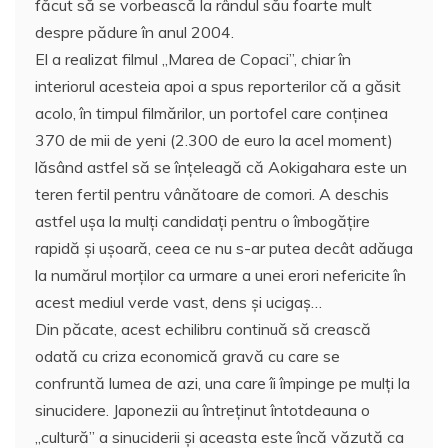
făcut să se vorbească la rândul său foarte mult
despre pădure în anul 2004.
El a realizat filmul „Marea de Copaci”, chiar în
interiorul acesteia apoi a spus reporterilor că a găsit
acolo, în timpul filmărilor, un portofel care conţinea
370 de mii de yeni (2.300 de euro la acel moment)
lăsând astfel să se înţeleagă că Aokigahara este un
teren fertil pentru vânătoare de comori. A deschis
astfel uşa la mulţi candidaţi pentru o îmbogăţire
rapidă şi uşoară, ceea ce nu s-ar putea decât adăuga
la numărul morţilor ca urmare a unei erori nefericite în
acest mediul verde vast, dens şi ucigaş…
Din păcate, acest echilibru continuă să crească
odată cu criza economică gravă cu care se
confruntă lumea de azi, una care îi împinge pe mulţi la
sinucidere. Japonezii au întreţinut întotdeauna o
„cultură” a sinuciderii şi aceasta este încă văzută ca