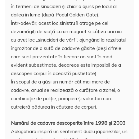
în termeni de sinucideri şi chiar a ajuns pe locul al
doilea în lume (după Podul Golden Gate).
Într-adevăr, acest loc sinistru îi atrage pe cei
dezamăgiţi de viaţă ca un magnet şi câţiva ani aici
au avut loc „sinucideri de vârf”, ajungând la rezultatul
îngrozitor de o sută de cadavre găsite (deşi cifrele
care sunt prezentate în fiecare an sunt în mod
evident subestimate, deoarece este imposibil de a
descoperi corpul în această pustietate).
În scopul de a găsi un număr cât mai mare de
cadavre, anual se realizează o curăţare a zonei, o
combinaţie de poliţie, pompieri şi voluntari care
cutreieră pădurea în căutare de corpuri.
Numărul de cadavre descoperite între 1998 şi 2003
Aokigahara inspiră un sentiment dublu japonezilor, un