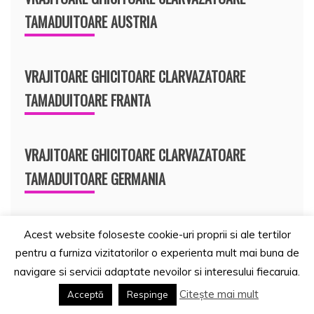
TAMADUITOARE AUSTRIA
VRAJITOARE GHICITOARE CLARVAZATOARE
TAMADUITOARE FRANTA
VRAJITOARE GHICITOARE CLARVAZATOARE
TAMADUITOARE GERMANIA
VRAJITOARE GHICITOARE CLARVAZATOARE
Acest website foloseste cookie-uri proprii si ale tertilor
pentru a furniza vizitatorilor o experienta mult mai buna de
TAMADUITOARE CEHIA
navigare si servicii adaptate nevoilor si interesului fiecaruia.
Citește mai mult
Acceptă
Respinge
VRAJITOARE GHICITOARE CLARVAZATOARE