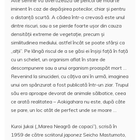
Alte semne vă avertizează de pericol de moarte
iminent în caz de depăşirea potecilor, chiar şi pentru
o distanţă scurtă. A cădea într-o crevasă este unul
dintre riscuri, sau a se pierde foarte uşor din cauza
densităţii extreme de vegetaţie, precum şi
similitudinea mediului, astfel încât se poate sfârşi ca
„alţii”. Pe lângă riscul de a se găsi ei înşişi faţă în faţă
cu un schelet, un organism aflat în stare de
descompunere sau a unui organism proaspăt mort …
Revenind la sinucideri, cu câţiva ani în urmă, imaginea
unui om spânzurat a fost publicată într-un ziar. Trupul
său era aproape devorat de animale sălbatice, ceea
ce arată realitatea – Aokigahara nu este, după câte
se pare, un loc atât de perfect unde se moare …
Kuroi Jukai („Marea Neagră de copaci”), scrisă în
1959 de către scriitorul japonez Seicho Mastumoto,