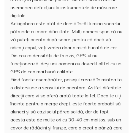
asemenea defecţiuni la instrumentele de măsurare
digitale.
Aokigahara este atât de densă încât lumina soarelui
pătrunde cu mare dificultate. Mulţi oameni spun că nu
vă puteţi orienta după soare, pentru că dacă vă
ridicaţi capul, veţi vedea doar o mică bucată de cer.
Din cauza densităţii de frunziş, GPS-ul nu
funcţionează, deşi unii oameni au dovedit altfel cu un
GPS de cea mai bună calitate.
Fiind foarte asemănător, peisajul crează în mintea ta,
o distorsiune a sensului de orientare. Astfel, diferitele
direcţii care vi se oferă arată toate la fel. Daca te uiţi
înainte pentru a merge drept, este foarte probabil să
aluneci şi să cazi:solul părea solidă, dar de fapt,
acesta este de multe ori cu 30-40 cm mai jos, sub un
covor de rădăcini şi frunze, care a creat o pânză care