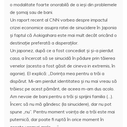
o modalitate foarte onorabilă de a ieşi din problemele
de şomaj sau de bani.
Un raport recent al CNN vorbea despre impactul
crizei economice asupra ratei de sinucidere în Japonia
şi faptul că Aokigahara este mai mult decât oricând o
destinaţie preferată a disperaţilor.
Un japonez, după ce a fost concediat şi şi-a pierdut
casa, a încercat să se sinucidă în pădure prin tăierea
venelor (acesta a fost găsit de cineva in extremis, în
agonie). El explică: „Dorinţa mea pentru a trăi a
dispărut. Mi-am pierdut identitatea şi nu mai vreau să
trăiesc pe acest pământ, de aceea m-am dus acolo.
Am nevoie de bani pentru a trăi şi sprijini familia (…).
Încerc să nu mă gândesc (la sinucidere), dar nu pot
spune „nu”. Pentru moment voinţa de a trăi este mai
puternică, dar poate fi ruptă în orice moment în
aceste vremuri grele …. ”