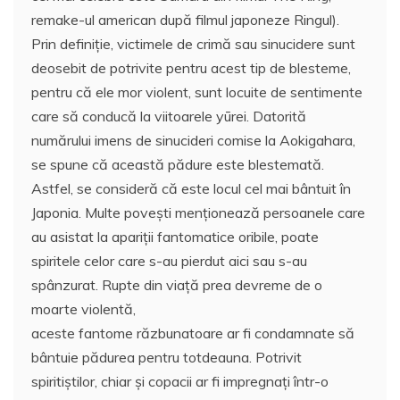
remake-ul american după filmul japoneze Ringul).
Prin definiţie, victimele de crimă sau sinucidere sunt
deosebit de potrivite pentru acest tip de blesteme,
pentru că ele mor violent, sunt locuite de sentimente
care să conducă la viitoarele yūrei. Datorită
numărului imens de sinucideri comise la Aokigahara,
se spune că această pădure este blestemată.
Astfel, se consideră că este locul cel mai bântuit în
Japonia. Multe poveşti menţionează persoanele care
au asistat la apariţii fantomatice oribile, poate
spiritele celor care s-au pierdut aici sau s-au
spânzurat. Rupte din viaţă prea devreme de o
moarte violentă,
aceste fantome răzbunatoare ar fi condamnate să
bântuie pădurea pentru totdeauna. Potrivit
spiritiştilor, chiar şi copacii ar fi impregnaţi într-o