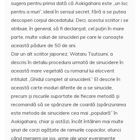
sugera pentru prima dată că Aokigahara este „un loc
pentru a muri”, ideal în sensul secret, fără a se putea
descoperi corpul decedatului. Deci, acestui scriitor i se
atribuie, în general, să fi declanşat, cel puţin în mare
parte, multe valuri de sinucideri pe care le cunoaşte
această pădure de 50 de ani.
Dar un alt scriitor japonez, Wataru Tsutsumi, a
descris în detaliu procedura urmată de sinucidere în
această mare vegetală cu romanul lui elocvent
intitulat „Ghidul complet al sinuciderii.” El descrie în
această carte moduri diferite de a se sinucide,
precum şi riscurile suportate de fiecare metodă şi
recomandă să se spânzure de coardă (spânzurarea
este metoda de sinucidere cea mai „populară” în
Aokigahara, chiar şi astăzi, încât întâlnim mai multe
şiruri de corzi agăţate de ramurile copacilor, atunci
când mergem pe jos, urme ale unor evenimente