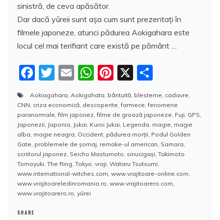
sinistră, de ceva apăsător.
Dar dacă yūreii sunt aşa cum sunt prezentaţi în
filmele japoneze, atunci pădurea Aokigahara este
locul cel mai terifiant care există pe pământ …
F
T
E
W
Pi
X
P
a
w
m
h
nt
a
Aokiagahara
,
Aokigahata
,
bântuită
,
blesteme
,
cadavre
,
c
itt
ai
at
er
rt
CNN
,
criza economică
,
descoperite
,
farmece
,
fenomene
e
er
l
s
e
aj
paranormale
,
film japonez
,
filme de groază japoneze
,
Fuji
,
GPS
,
Japonezii
,
Japonia
,
Jukai
,
Kuroi Jukai
,
Legenda
,
magie
,
magie
b
A
st
e
alba
,
magie neagra
,
Occident
,
pădurea morţii
,
Podul Golden
Gate
,
problemele de şomaj
,
remake-ul american
,
Samara
,
o
p
a
scriitorul japonez
,
Seicho Mastumoto
,
sinucigaşi
,
Takimoto
o
p
z
Tomoyuki
,
The Ring
,
Tokyo
,
vraji
,
Wataru Tsutsumi
,
www.international-witches.com
,
www.vrajitoare-online.com
,
k
ă
www.vrajitoareledinromania.ro
,
www.vrajitoarero.com
,
www.vrajitoarero.ro
,
yūrei
SHARE