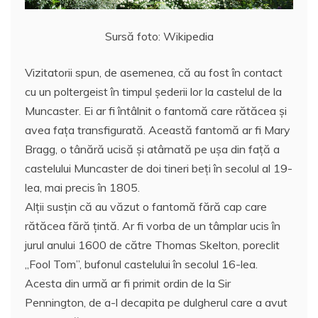
Sursă foto: Wikipedia
Vizitatorii spun, de asemenea, că au fost în contact
cu un poltergeist în timpul șederii lor la castelul de la
Muncaster. Ei ar fi întâlnit o fantomă care rătăcea şi
avea faţa transfigurată. Această fantomă ar fi Mary
Bragg, o tânără ucisă și atârnată pe ușa din față a
castelului Muncaster de doi tineri beți în secolul al 19-
lea, mai precis în 1805.
Alții susțin că au văzut o fantomă fără cap care
rătăcea fără țintă. Ar fi vorba de un tâmplar ucis în
jurul anului 1600 de către Thomas Skelton, poreclit
„Fool Tom”, bufonul castelului în secolul 16-lea.
Acesta din urmă ar fi primit ordin de la Sir
Pennington, de a-l decapita pe dulgherul care a avut