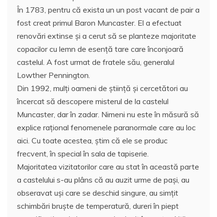
În 1783, pentru că exista un un post vacant de pair a
fost creat primul Baron Muncaster. El a efectuat
renovări extinse şi a cerut să se planteze majoritate
copacilor cu lemn de esenţă tare care înconjoară
castelul. A fost urmat de fratele său, generalul
Lowther Pennington.
Din 1992, mulţi oameni de ştiinţă şi cercetători au
încercat să descopere misterul de la castelul
Muncaster, dar în zadar. Nimeni nu este în măsură să
explice rațional fenomenele paranormale care au loc
aici. Cu toate acestea, știm că ele se produc
frecvent, în special în sala de tapiserie.
Majoritatea vizitatorilor care au stat în această parte
a castelului s-au plâns că au auzit urme de paşi, au
obseravat uşi care se deschid singure, au simțit
schimbări bruşte de temperatură, dureri în piept