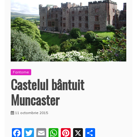
Fantome
Castelul bântuit
Muncaster
11 octombrie 2015
F
T
E
W
Pi
X
P