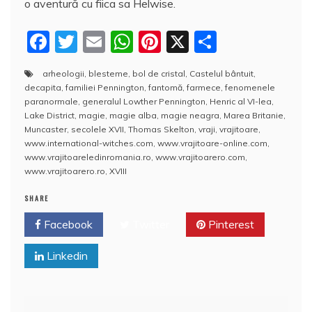
o aventură cu fiica sa Helwise.
F
T
E
W
Pi
X
P
a
w
m
h
nt
a
arheologii
,
blesteme
,
bol de cristal
,
Castelul bântuit
,
c
itt
ai
at
er
rt
decapita
,
familiei Pennington
,
fantomă
,
farmece
,
fenomenele
e
er
l
s
e
aj
paranormale
,
generalul Lowther Pennington
,
Henric al VI-lea
,
Lake District
,
magie
,
magie alba
,
magie neagra
,
Marea Britanie
,
b
A
st
e
Muncaster
,
secolele XVII
,
Thomas Skelton
,
vraji
,
vrajitoare
,
www.international-witches.com
,
www.vrajitoare-online.com
,
o
p
a
www.vrajitoareledinromania.ro
,
www.vrajitoarero.com
,
o
p
z
www.vrajitoarero.ro
,
XVIII
k
ă
SHARE
Facebook
Twitter
Pinterest
Linkedin