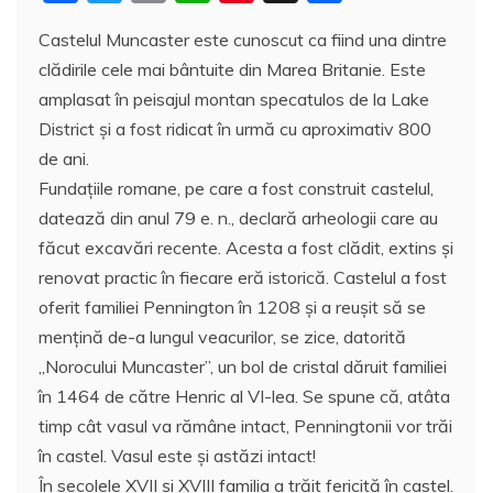
a
w
m
h
nt
a
Castelul Muncaster este cunoscut ca fiind una dintre
c
itt
ai
at
er
rt
clădirile cele mai bântuite din Marea Britanie. Este
e
er
l
s
e
aj
amplasat în peisajul montan specatulos de la Lake
b
A
st
e
District şi a fost ridicat în urmă cu aproximativ 800
o
p
a
de ani.
o
p
z
Fundaţiile romane, pe care a fost construit castelul,
datează din anul 79 e. n., declară arheologii care au
k
ă
făcut excavări recente. Acesta a fost clădit, extins şi
renovat practic în fiecare eră istorică. Castelul a fost
oferit familiei Pennington în 1208 şi a reușit să se
mențină de-a lungul veacurilor, se zice, datorită
„Norocului Muncaster”, un bol de cristal dăruit familiei
în 1464 de către Henric al VI-lea. Se spune că, atâta
timp cât vasul va rămâne intact, Penningtonii vor trăi
în castel. Vasul este şi astăzi intact!
În secolele XVII şi XVIII familia a trăit fericită în castel.