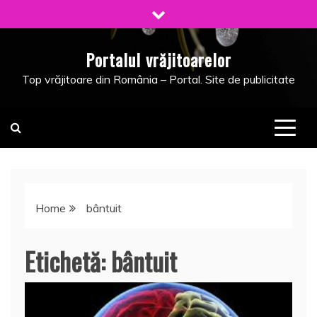
Skip
to
content
Portalul vrăjitoarelor
Top vrăjitoare din România – Portal. Site de publicitate
Home
bântuit
Etichetă:
bântuit