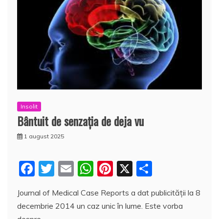
Insolit
Bântuit de senzaţia de deja vu
1 august 2025
F
T
E
W
Pi
X
P
a
w
m
h
nt
a
Journal of Medical Case Reports a dat publicităţii la 8
c
itt
ai
at
er
rt
decembrie 2014 un caz unic în lume. Este vorba
e
er
l
s
e
aj
despre