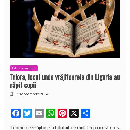
Istoria magiei
Triora, locul unde vrăjitoarele din Liguria au
răpit copii
13 septembrie 2024
F
T
E
W
Pi
X
P
a
w
m
h
nt
a
Teama de vrăjitorie a bântuit de mult timp acest oraş