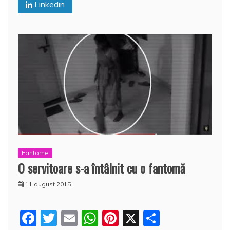
o
p
z
Linkedin
k
ă
Fantome
O servitoare s-a întâlnit cu o fantomă
11 august 2015
F
T
E
W
Pi
X
P