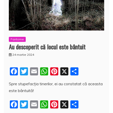
Fantome
Au descoperit că locul este bântuit
24 martie 2024
F
T
E
W
Pi
X
P
a
w
m
h
nt
a
Spre stupefacţia tinerilor, ei au constatat că aceasta
c
itt
ai
at
er
rt
este bântuită!
e
er
l
s
e
aj
b
A
st
e
F
T
E
W
Pi
X
P
o
p
a
a
w
m
h
nt
a