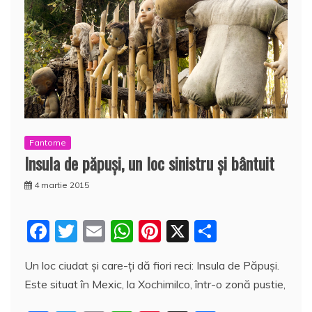
Fantome
Insula de păpuşi, un loc sinistru şi bântuit
4 martie 2015
F
T
E
W
Pi
X
P
a
w
m
h
nt
a
Un loc ciudat şi care-ţi dă fiori reci: Insula de Păpuşi.
c
itt
ai
at
er
rt
Este situat în Mexic, la Xochimilco, într-o zonă pustie,
e
er
l
s
e
aj