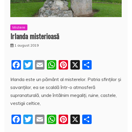
Mistere
Irlanda misterioasă
1 august 2019
F
T
E
W
Pi
X
P
a
w
m
h
nt
a
Irlanda este un pământ al misterelor. Patria sfinţilor şi
c
itt
ai
at
er
rt
savanţilor, ea se scaldă într-o atmosferă
e
er
l
s
e
aj
supranaturală, unde întâlnim megaliţi, ruine, castele,
b
A
st
e
vestigii celtice,
o
p
a
F
T
E
W
Pi
X
P
o
p
z
a
w
m
h
nt
a
k
ă