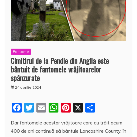
Fantome
Cimitirul de la Pendle din Anglia este
bântuit de fantomele vrăjitoarelor
spânzurate
24 aprilie 2024
F
T
E
W
Pi
X
P
a
w
m
h
nt
a
Dar fantomele acestor vrăjitoare care au trăit acum
c
itt
ai
at
er
rt
400 de ani continuă să bântuie Lancashire County, în
e
er
l
s
e
aj