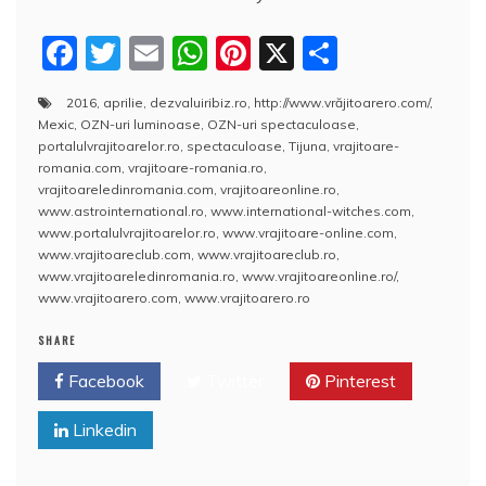
F
T
E
W
Pi
X
P
a
w
m
h
nt
a
2016
,
aprilie
,
dezvaluiribiz.ro
,
http://www.vrăjitoarero.com/
,
c
itt
ai
at
er
rt
Mexic
,
OZN-uri luminoase
,
OZN-uri spectaculoase
,
e
er
l
s
e
aj
portalulvrajitoarelor.ro
,
spectaculoase
,
Tijuna
,
vrajitoare-
romania.com
,
vrajitoare-romania.ro
,
b
A
st
e
vrajitoareledinromania.com
,
vrajitoareonline.ro
,
www.astrointernational.ro
,
www.international-witches.com
,
o
p
a
www.portalulvrajitoarelor.ro
,
www.vrajitoare-online.com
,
o
p
z
www.vrajitoareclub.com
,
www.vrajitoareclub.ro
,
www.vrajitoareledinromania.ro
,
www.vrajitoareonline.ro/
,
k
ă
www.vrajitoarero.com
,
www.vrajitoarero.ro
SHARE
Facebook
Twitter
Pinterest
Linkedin