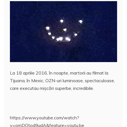
c
itt
ai
at
er
rt
e
er
l
s
e
aj
b
A
st
e
o
p
a
o
p
z
k
ă
La 18 aprilie 2016, în noapte, martorii au filmat la
Tijuana, în Mexic, OZN-uri luminoase, spectaculoase,
care executau mişcări superbe, incredibile.
https://www.youtube.com/watch?
v=omDOtod9udA&feature=youtu.be