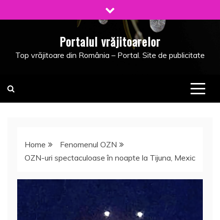
Skip
to
content
Portalul vrăjitoarelor
Top vrăjitoare din România – Portal. Site de publicitate
Home
Fenomenul OZN
OZN-uri spectaculoase în noapte la Tijuna, Mexic