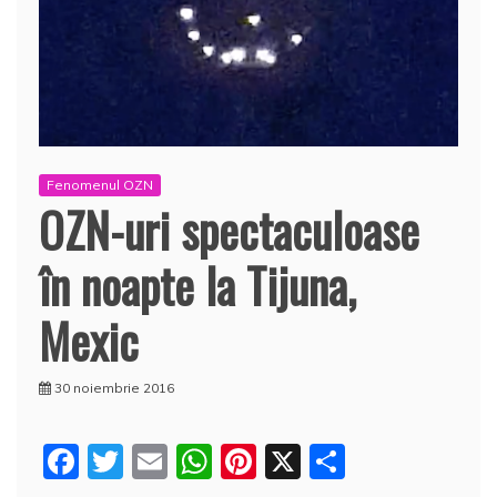
Fenomenul OZN
OZN-uri spectaculoase
în noapte la Tijuna,
Mexic
30 noiembrie 2016
F
T
E
W
Pi
X
P
a
w
m
h
nt
a