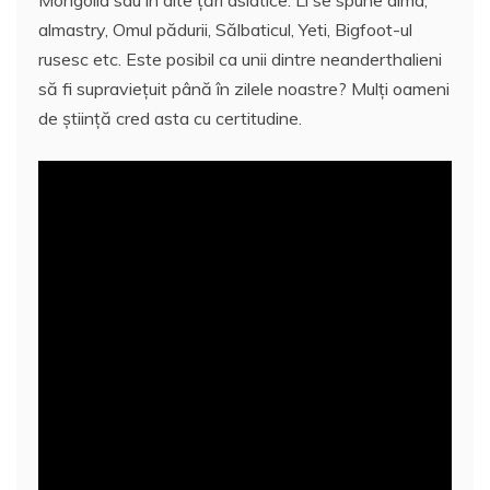
Mongolia sau în alte ţări asiatice. Li se spune alma,
almastry, Omul pădurii, Sălbaticul, Yeti, Bigfoot-ul
rusesc etc. Este posibil ca unii dintre neanderthalieni
să fi supravieţuit până în zilele noastre? Mulţi oameni
de ştiinţă cred asta cu certitudine.