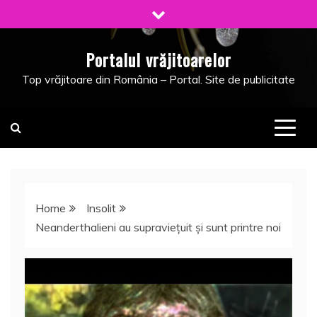
Skip
to
content
Portalul vrăjitoarelor
Top vrăjitoare din România – Portal. Site de publicitate
Home
Insolit
Neanderthalieni au supravieţuit şi sunt printre noi