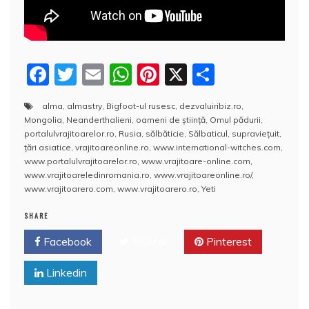
F
T
E
W
Pi
X
P
a
w
m
h
nt
a
alma
,
almastry
,
Bigfoot-ul rusesc
,
dezvaluiribiz.ro
,
c
itt
ai
at
er
rt
Mongolia
,
Neanderthalieni
,
oameni de ştiinţă
,
Omul pădurii
,
e
er
l
s
e
aj
portalulvrajitoarelor.ro
,
Rusia
,
sălbăticie
,
Sălbaticul
,
supraviețuit
,
ţări asiatice
,
vrajitoareonline.ro
,
www.international-witches.com
,
b
A
st
e
www.portalulvrajitoarelor.ro
,
www.vrajitoare-online.com
,
www.vrajitoareledinromania.ro
,
www.vrajitoareonline.ro/
,
o
p
a
www.vrajitoarero.com
,
www.vrajitoarero.ro
,
Yeti
o
p
z
SHARE
k
ă
Facebook
Twitter
Pinterest
Linkedin