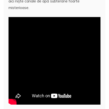
aici nişte canale de apă subterane foarte
misterioase.