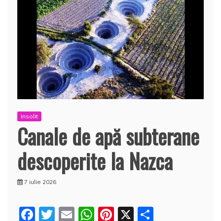
Insolit
Canale de apă subterane
descoperite la Nazca
7 iulie 2026
F
T
E
W
Pi
X
P