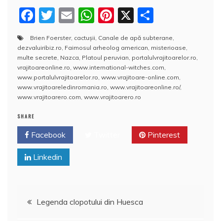
F
T
E
W
Pi
X
P
a
w
m
h
nt
a
Brien Foerster
,
cactuşii
,
Canale de apă subterane
,
c
itt
ai
at
er
rt
dezvaluiribiz.ro
,
Faimosul arheolog american
,
misterioase
,
e
er
l
s
e
aj
multe secrete
,
Nazca
,
Platoul peruvian
,
portalulvrajitoarelor.ro
,
vrajitoareonline.ro
,
www.international-witches.com
,
b
A
st
e
www.portalulvrajitoarelor.ro
,
www.vrajitoare-online.com
,
www.vrajitoareledinromania.ro
,
www.vrajitoareonline.ro/
,
o
p
a
www.vrajitoarero.com
,
www.vrajitoarero.ro
o
p
z
SHARE
k
ă
Facebook
Twitter
Pinterest
Linkedin
Navigare
Legenda clopotului din Huesca