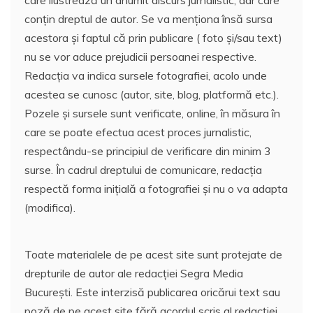
conțin dreptul de autor. Se va menționa însă sursa
acestora și faptul că prin publicare ( foto și/sau text)
nu se vor aduce prejudicii persoanei respective.
Redacția va indica sursele fotografiei, acolo unde
acestea se cunosc (autor, site, blog, platformă etc.).
Pozele și sursele sunt verificate, online, în măsura în
care se poate efectua acest proces jurnalistic,
respectându-se principiul de verificare din minim 3
surse. În cadrul dreptului de comunicare, redacția
respectă forma inițială a fotografiei și nu o va adapta
(modifica).
Toate materialele de pe acest site sunt protejate de
drepturile de autor ale redacției Segra Media
București. Este interzisă publicarea oricărui text sau
poză de pe acest site fără acordul scris al redacției