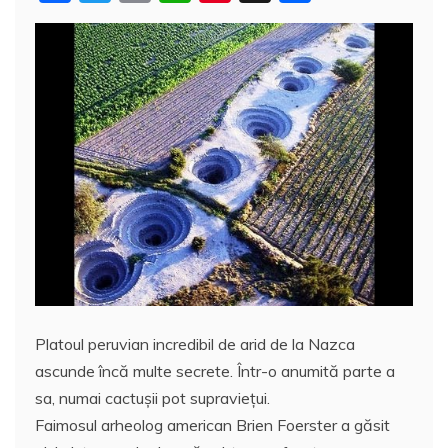
a
w
m
h
nt
a
c
itt
ai
at
er
rt
e
er
l
s
e
aj
b
A
st
e
o
p
a
o
p
z
k
ă
Platoul peruvian incredibil de arid de la Nazca
ascunde încă multe secrete. Într-o anumită parte a
sa, numai cactuşii pot supravieţui.
Faimosul arheolog american Brien Foerster a găsit