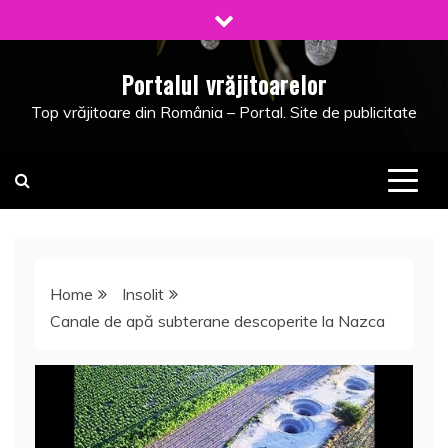
Skip
to
content
Portalul vrăjitoarelor
Top vrăjitoare din România – Portal. Site de publicitate
Home
Insolit
Canale de apă subterane descoperite la Nazca