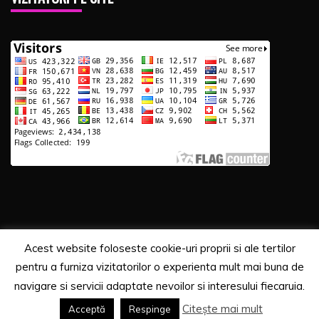
Acest website foloseste cookie-uri proprii si ale tertilor
Copyrights. © 2020 Segra Media
pentru a furniza vizitatorilor o experienta mult mai buna de
Proudly powered by WordPress
|
Theme: Recent News
navigare si servicii adaptate nevoilor si interesului fiecaruia.
by
Candid Themes
.
Citește mai mult
Acceptă
Respinge