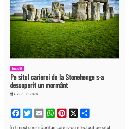
Insolit
Pe situl carierei de la Stonehenge s-a
descoperit un mormânt
6 august 2026
F
T
E
W
Pi
X
P
a
w
m
h
nt
a
În timpul unor săpături care s-au efectuat pe situl