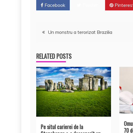
k
ă
Facebook
Twitter
Pinteres
Navigare
Un monstru a terorizat Brazilia
în
RELATED POSTS
articole
Omul
Pe situl carierei de la
70 d