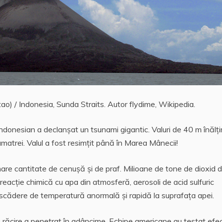
o) / Indonesia, Sunda Straits. Autor flydime, Wikipedia.
ndonesian a declanşat un tsunami gigantic. Valuri de 40 m înălţ
matrei. Valul a fost resimţit până în Marea Mânecii!
 mare cantitate de cenuşă şi de praf. Milioane de tone de dioxid 
n reacţie chimică cu apa din atmosferă, aerosoli de acid sulfuric
o scădere de temperatură anormală şi rapidă la suprafaţa apei.
tă răcire a penetrat în adâncime. Echipe americane au testat efe