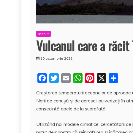
Insolit
Vulcanul care a răcit 
30 octombrie 2022
F
T
E
W
Pi
X
P
a
w
m
h
nt
a
Creşterea temperaturii oceanelor de aproape un
c
itt
ai
at
er
rt
Norii de cenuşă şi de aerosoli pulverizaţi în atmo
e
er
l
s
e
aj
consecinţă apele de la suprafaţă.
b
A
st
e
o
p
a
Utilizând noi modele climatice, cercetătorii d
putut demonstra că reîncălzirea şi înălţarea ni