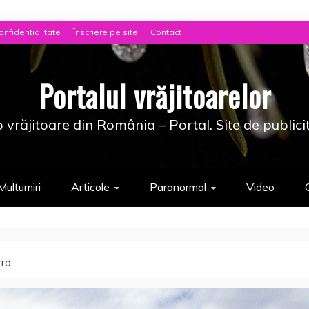
onfidentialitate
Înscriere pe site
Contact
Portalul vrăjitoarelor
 vrăjitoare din România – Portal. Site de publici
Multumiri
Articole
Paranormal
Video
rra