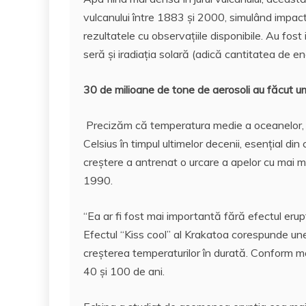
vulcanului între 1883 şi 2000, simulând impa
rezultatele cu observaţiile disponibile. Au fost
seră şi iradiaţia solară (adică cantitatea de e
30 de milioane de tone de aerosoli au făcut u
Precizăm că temperatura medie a oceanelor, 
Celsius în timpul ultimelor decenii, esenţial di
creştere a antrenat o urcare a apelor cu mai mul
1990.
“Ea ar fi fost mai importantă fără efectul erupţi
Efectul “Kiss cool” al Krakatoa corespunde unei
creşterea temperaturilor în durată. Conform mod
40 şi 100 de ani.