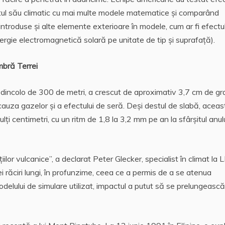
ctul său climatic cu mai multe modele matematice şi comparând
 introduse şi alte elemente exterioare în modele, cum ar fi efectu
nergie electromagnetică solară pe unitate de tip şi suprafaţă).
mbră Terrei
dincolo de 300 de metri, a crescut de aproximativ 3,7 cm de gr
n cauza gazelor şi a efectului de seră. Deşi destul de slabă, acea
ţi centimetri, cu un ritm de 1,8 la 3,2 mm pe an la sfârşitul anul
ilor vulcanice”, a declarat Peter Glecker, specialist în climat la 
 răciri lungi, în profunzime, ceea ce a permis de a se atenua
elului de simulare utilizat, impactul a putut să se prelungească