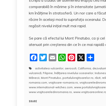
Echipa a studiat de asemenea erupţia cea mai r
comparabilă în mărime şi în intensitate (urmat
km înălţime în stratosferă. Un nor care a făcu
răcire în acelaşi mod la suprafaţa oceanului. Da
regăsit nivelul iniţial mult mai rapid.
Se pare că efectul lui Mont Pinatubo, ca şi cel a
atenuat prin creşterea din ce în ce mai rapidă 
F
T
E
W
Pi
X
P
a
w
m
h
nt
a
activitatea vulcanilor
,
aerosoli
,
California
,
dezvaluiri
c
itt
ai
at
er
rt
vulcanică
,
Filipine
,
înălţarea nivelului oceanelor
,
Indones
e
er
l
s
e
aj
Mânecii
,
Mont Pinatubo
,
portalulvrajitoarelor.ro
,
răcit
,
reî
romania.com
,
vrajitoare-romania.ro
,
vrajitoareledinro
b
A
st
e
www.international-witches.com
,
www.portalulvrajitoarel
www.vrajitoareledinromania.ro
,
www.vrajitoareonline.ro
o
p
a
o
p
z
SHARE