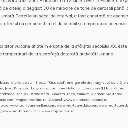
ecentă a lui Mont Pinatubo. La 12 iunie 1991 în Filipine, o exp
ă de altele) a degajat 30 de milioane de tone de aerosoli până l
t umbră Terrei la un secol de interval; a fost constată de asem
r efectul nu a mai fost la fel de durabil şi temperatura oceanului
l altor vulcane aflate în erupţie de la sfârşitul secolului XX, este
a temperaturii de la suprafaţă datorată activităţii umane.
biz.ro
,
dioxid de sulf
,
Efectul “Kiss cool”
,
energie electromagnetică solară
,
er
ia
,
Java
,
Krakatoa
,
Lawrence Livermore Naţional Laboratory (LLNL)
,
Marea
ncălzirea
,
sec. XX
,
stratosferă
,
Sumatra
,
Terra
,
tsunami gigantic
,
vrajitoare-
mania.com
,
vrajitoareonline.ro
,
Vulcanul
,
www.astrointernational.ro
,
or.ro
,
www.vrajitoare-online.com
,
www.vrajitoareclub.com
,
www.vrajitoarecl
/
,
www.vrajitoarero.com
,
www.vrajitoarero.ro