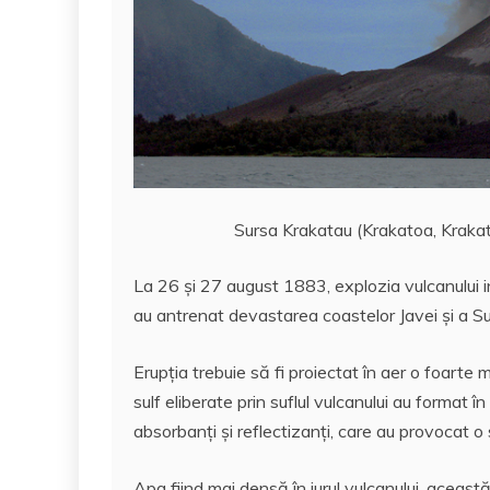
Sursa Krakatau (Krakatoa, Krakata
La 26 şi 27 august 1883, explozia vulcanului i
au antrenat devastarea coastelor Javei şi a Su
Erupţia trebuie să fi proiectat în aer o foarte
sulf eliberate prin suflul vulcanului au format î
absorbanţi şi reflectizanţi, care au provocat 
Apa fiind mai densă în jurul vulcanului, aceas