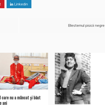
t
Linkedin
Blestemul pisicii negre
 care nu a mâncat şi băut
e ani