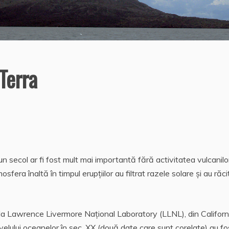
Terra
 secol ar fi fost mult mai importantă fără activitatea vulcanilo
sfera înaltă în timpul erupţiilor au filtrat razele solare şi au răcit
e la Lawrence Livermore Naţional Laboratory (LLNL), din Californ
velului oceanelor în sec. XX (două date care sunt corelate) au fo