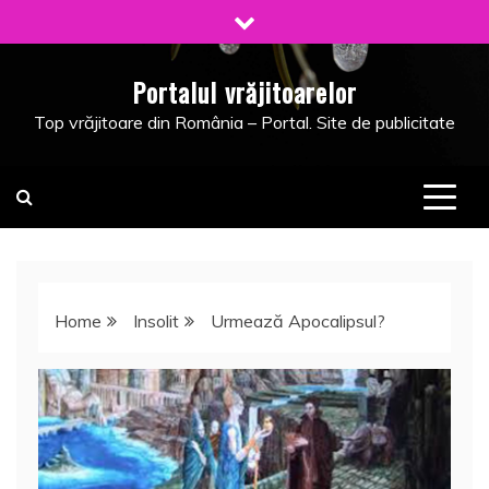
Skip
to
content
Portalul vrăjitoarelor
Top vrăjitoare din România – Portal. Site de publicitate
Home
Insolit
Urmează Apocalipsul?