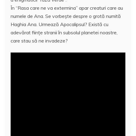
În “Rasa care ne va extermina” apar creaturi care au
numele de Ana. Se vorbeşte despre o grotă numită
Haghia Ana. Urmează Apocalipsul? Există cu
adevărat fiinţe stranii în subsolul planetei noastre,
care stau să ne invadeze?