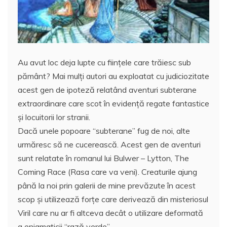
o
p
z
k
ă
Au avut loc deja lupte cu fiinţele care trăiesc sub
pământ? Mai mulţi autori au exploatat cu judiciozitate
acest gen de ipoteză relatând aventuri subterane
extraordinare care scot în evidenţă regate fantastice
şi locuitorii lor stranii.
Dacă unele popoare “subterane” fug de noi, alte
urmăresc să ne cucerească. Acest gen de aventuri
sunt relatate în romanul lui Bulwer – Lytton, The
Coming Race (Rasa care va veni). Creaturile ajung
până la noi prin galerii de mine prevăzute în acest
scop şi utilizează forţe care derivează din misteriosul
Viril care nu ar fi altceva decât o utilizare deformată
a enigmaticii “rază verde”.