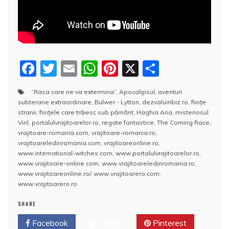
F
T
E
W
Pi
X
P
a
w
m
h
nt
a
“Rasa care ne va extermina”
,
Apocalipsul
,
aventuri
c
itt
ai
at
er
rt
subterane extraordinare
,
Bulwer - Lytton
,
dezvaluiribiz.ro
,
fiinţe
e
er
l
s
e
aj
stranii
,
fiinţele care trăiesc sub pământ
,
Haghia Ana
,
misteriosul
Viril
,
portalulvrajitoarelor.ro
,
regate fantastice
,
The Coming Race
,
b
A
st
e
vrajitoare-romania.com
,
vrajitoare-romania.ro
,
vrajitoareledinromania.com
,
vrajitoareonline.ro
,
o
p
a
www.international-witches.com
,
www.portalulvrajitoarelor.ro
,
o
p
z
www.vrajitoare-online.com
,
www.vrajitoareledinromania.ro
,
www.vrajitoareonline.ro/
,
www.vrajitoarero.com
,
k
ă
www.vrajitoarero.ro
SHARE
Facebook
Twitter
Pinterest