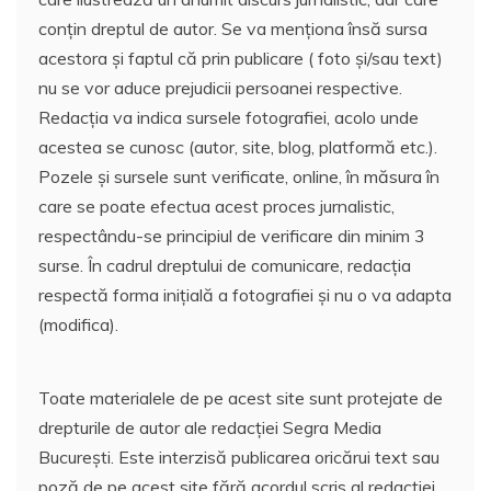
conțin dreptul de autor. Se va menționa însă sursa
acestora și faptul că prin publicare ( foto și/sau text)
nu se vor aduce prejudicii persoanei respective.
Redacția va indica sursele fotografiei, acolo unde
acestea se cunosc (autor, site, blog, platformă etc.).
Pozele și sursele sunt verificate, online, în măsura în
care se poate efectua acest proces jurnalistic,
respectându-se principiul de verificare din minim 3
surse. În cadrul dreptului de comunicare, redacția
respectă forma inițială a fotografiei și nu o va adapta
(modifica).
Toate materialele de pe acest site sunt protejate de
drepturile de autor ale redacției Segra Media
București. Este interzisă publicarea oricărui text sau
poză de pe acest site fără acordul scris al redacției