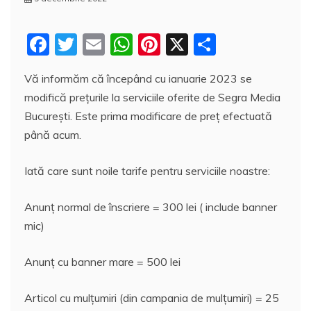
F
T
E
W
Pi
X
P
a
w
m
h
nt
a
Vă informăm că începând cu ianuarie 2023 se
c
itt
ai
at
er
rt
modifică prețurile la serviciile oferite de Segra Media
e
er
l
s
e
aj
București. Este prima modificare de preț efectuată
b
A
st
e
până acum.
o
p
a
Iată care sunt noile tarife pentru serviciile noastre:
o
p
z
k
ă
Anunț normal de înscriere = 300 lei ( include banner
mic)
Anunț cu banner mare = 500 lei
Articol cu mulțumiri (din campania de mulțumiri) = 25