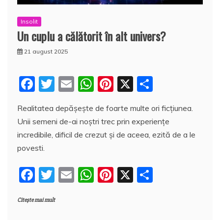
Insolit
Un cuplu a călătorit în alt univers?
21 august 2025
F
T
E
W
Pi
X
P
a
w
m
h
nt
a
Realitatea depăşeşte de foarte multe ori ficţiunea.
c
itt
ai
at
er
rt
Unii semeni de-ai noştri trec prin experienţe
e
er
l
s
e
aj
incredibile, dificil de crezut şi de aceea, ezită de a le
b
A
st
e
povesti.
o
p
a
F
T
E
W
Pi
X
P
o
p
z
a
w
m
h
nt
a
k
ă
Citește mai mult
c
itt
ai
at
er
rt