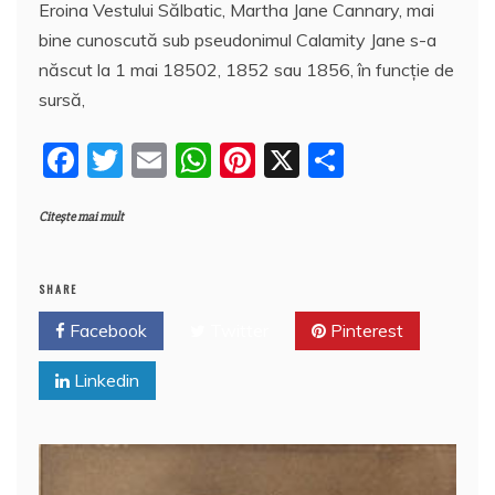
Eroina Vestului Sălbatic, Martha Jane Cannary, mai
c
itt
ai
at
er
rt
bine cunoscută sub pseudonimul Calamity Jane s-a
e
er
l
s
e
aj
născut la 1 mai 18502, 1852 sau 1856, în funcție de
b
A
st
e
sursă,
o
p
a
F
T
E
W
Pi
X
P
o
p
z
a
w
m
h
nt
a
k
ă
Citește mai mult
c
itt
ai
at
er
rt
e
er
l
s
e
aj
b
A
st
e
SHARE
o
p
a
Facebook
Twitter
Pinterest
o
p
z
Linkedin
k
ă