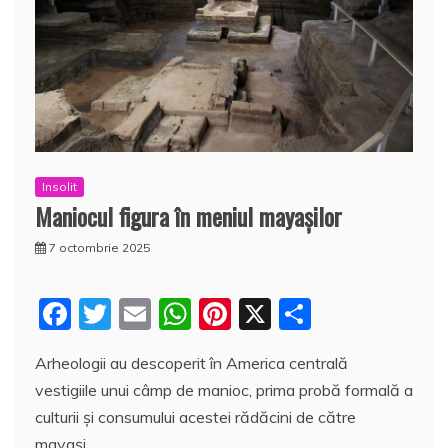
Insolit
Maniocul figura în meniul mayaşilor
7 octombrie 2025
F
T
E
W
Pi
X
P
a
w
m
h
nt
a
Arheologii au descoperit în America centrală
c
itt
ai
at
er
rt
vestigiile unui câmp de manioc, prima probă formală a
e
er
l
s
e
aj
culturii şi consumului acestei rădăcini de către
b
A
st
e
mayaşi.