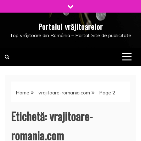
Skip
to
content
Portalul vrăjitoarelor
Top vrăjitoare din România – Portal. Site de publicitate
Home
vrajitoare-romania.com
Page 2
Etichetă:
vrajitoare-
romania.com