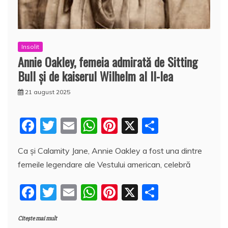
Insolit
Annie Oakley, femeia admirată de Sitting
Bull şi de kaiserul Wilhelm al II-lea
21 august 2025
F
T
E
W
Pi
X
P
a
w
m
h
nt
a
Ca şi Calamity Jane, Annie Oakley a fost una dintre
c
itt
ai
at
er
rt
femeile legendare ale Vestului american, celebră
e
er
l
s
e
aj
b
A
st
e
F
T
E
W
Pi
X
P
o
p
a
a
w
m
h
nt
a
o
p
z
Citește mai mult
c
itt
ai
at
er
rt