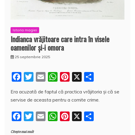
Istoria magiei
Indianca vrăjitoare care intra în visele
oamenilor şi-i omora
25 septembrie 2025
F
T
E
W
Pi
X
P
a
w
m
h
nt
a
Era acuzată de faptul că practica vrăjitoria şi că se
c
itt
ai
at
er
rt
servise de aceasta pentru a comite crime.
e
er
l
s
e
aj
b
A
st
e
F
T
E
W
Pi
X
P
o
p
a
a
w
m
h
nt
a
o
p
z
Citește mai mult