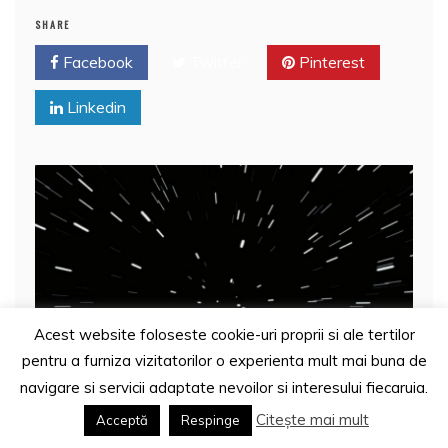
e
er
l
s
e
aj
b
A
st
e
SHARE
o
p
a
Facebook
Twitter
Pinterest
o
p
z
Linkedin
k
ă
Acest website foloseste cookie-uri proprii si ale tertilor
pentru a furniza vizitatorilor o experienta mult mai buna de
navigare si servicii adaptate nevoilor si interesului fiecaruia.
Citește mai mult
Acceptă
Respinge