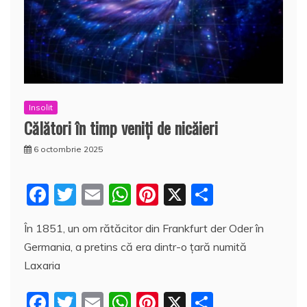
Insolit
Călători în timp veniţi de nicăieri
6 octombrie 2025
F
T
E
W
Pi
X
P
a
w
m
h
nt
a
În 1851, un om rătăcitor din Frankfurt der Oder în
c
itt
ai
at
er
rt
Germania, a pretins că era dintr-o țară numită
e
er
l
s
e
aj
Laxaria
b
A
st
e
F
T
E
W
Pi
X
P
o
p
a