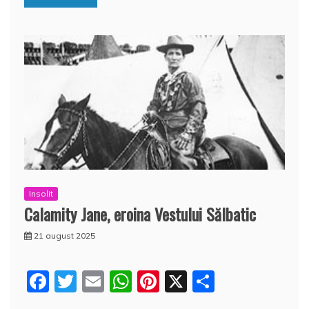
k
ă
Insolit
Calamity Jane, eroina Vestului Sălbatic
21 august 2025
F
T
E
W
Pi
X
P
a
w
m
h
nt
a