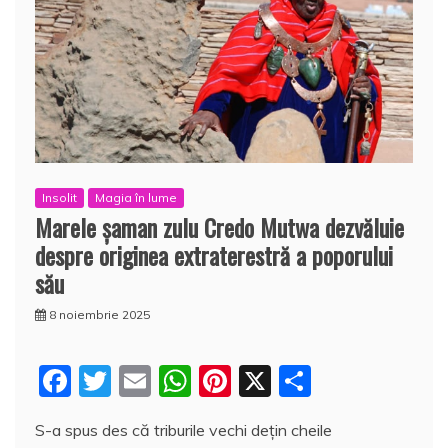
Insolit
Magia în lume
Marele şaman zulu Credo Mutwa dezvăluie
despre originea extraterestră a poporului
său
8 noiembrie 2025
F
T
E
W
Pi
X
P
a
w
m
h
nt
a
S-a spus des că triburile vechi deţin cheile
c
itt
ai
at
er
rt