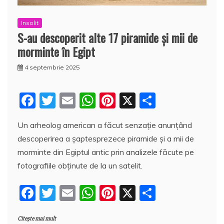
Insolit
S-au descoperit alte 17 piramide şi mii de
morminte în Egipt
4 septembrie 2025
F
T
E
W
Pi
X
P
a
w
m
h
nt
a
Un arheolog american a făcut senzaţie anunţând
c
itt
ai
at
er
rt
descoperirea a şaptesprezece piramide şi a mii de
e
er
l
s
e
aj
morminte din Egiptul antic prin analizele făcute pe
b
A
st
e
fotografiile obţinute de la un satelit.
o
p
a
F
T
E
W
Pi
X
P
o
p
z
a
w
m
h
nt
a
k
ă
Citește mai mult