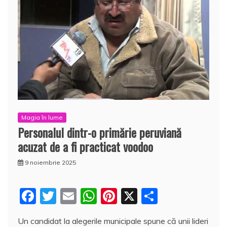
Magia în lume
Personalul dintr-o primărie peruviană
acuzat de a fi practicat voodoo
9 noiembrie 2025
F
T
E
W
Pi
X
P
a
w
m
h
nt
a
Un candidat la alegerile municipale spune că unii lideri