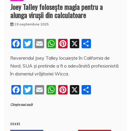
Joey Talley foloseşte magia pentru a
alunga viruşii din calculatoare
19 septembrie 2025
F
T
E
W
Pi
X
P
a
w
m
h
nt
a
Reverendul Joey Talley locuiește în California de
c
itt
ai
at
er
rt
Nord, SUA şi pretinde a fi o adevărată profesionistă
e
er
l
s
e
aj
în domeniul vrăjitoriei Wicca.
b
A
st
e
F
T
E
W
Pi
X
P
o
p
a
a
w
m
h
nt
a
o
p
z
Citește mai mult
c
itt
ai
at
er
rt
k
ă
e
er
l
s
e
aj
b
A
st
e
SHARE