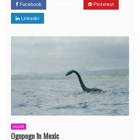
o
p
a
Facebook
Twitter
Pinterest
o
p
z
Linkedin
k
ă
Insolit
Ogopogo în Mexic