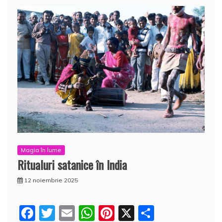
Magia în lume
Ritualuri satanice în India
12 noiembrie 2025
F
T
E
W
Pi
X
P