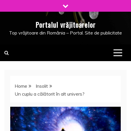
Skip
to
content
Portalul vrăjitoarelor
Top vrăjitoare din România – Portal. Site de publicitate
Home
Insolit
Un cuplu a călătorit în alt univers?