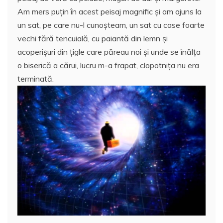
Am mers puţin în acest peisaj magnific şi am ajuns la
un sat, pe care nu-l cunoşteam, un sat cu case foarte
vechi fără tencuială, cu paiantă din lemn şi
acoperişuri din ţigle care păreau noi şi unde se înălţa
o biserică a cărui, lucru m-a frapat, clopotniţa nu era
terminată.