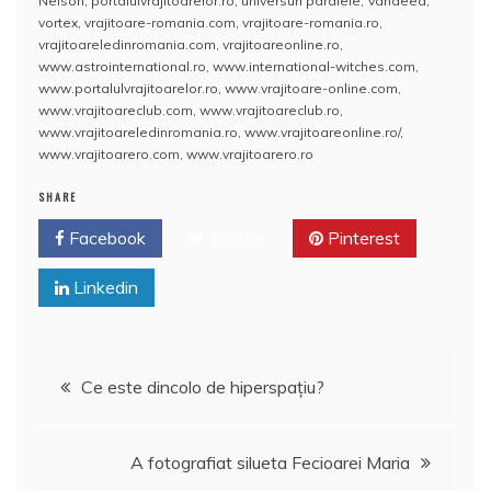
Nelson
,
portalulvrajitoarelor.ro
,
universuri paralele
,
Vandeea
,
b
A
st
e
vortex
,
vrajitoare-romania.com
,
vrajitoare-romania.ro
,
vrajitoareledinromania.com
,
vrajitoareonline.ro
,
o
p
a
www.astrointernational.ro
,
www.international-witches.com
,
o
p
z
www.portalulvrajitoarelor.ro
,
www.vrajitoare-online.com
,
www.vrajitoareclub.com
,
www.vrajitoareclub.ro
,
k
ă
www.vrajitoareledinromania.ro
,
www.vrajitoareonline.ro/
,
www.vrajitoarero.com
,
www.vrajitoarero.ro
SHARE
Facebook
Twitter
Pinterest
Linkedin
Navigare
Ce este dincolo de hiperspaţiu?
în
A fotografiat silueta Fecioarei Maria