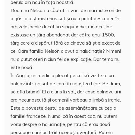
derula din nou în faţa noastră.
Doamna Nelson a căutat în van, de mai multe ori de
a găsi acest misterios sat şi nu a putut descoperi în
arhivele locale decât un singur indiciu: în acel loc
existase un târg abandonat dar către anul 1500,
târg care a dispărut fără ca cineva să ştie exact de
ce. Oare familia Nelson a avut o halucinaţie? Nimeni
nu a putut oferi niciun fel de explicaţie. Dar tema nu
este nouă.
În Anglia, un medic a plecat pe cal să viziteze un
bolnav într-un sat pe care îl cunoştea bine. Pe drum,
se afla brumă. El a ajuns în sat, dar casa bolnavului îi
era necunoscută şi oamenii vorbeau o limbă stranie.
Este o poveste destul de asemănătoare cu cea a
familiei franceze. Numai că în acest caz, nu putem
vorbi despre o halucinaţie, pentru că erau două
persoane care au trăit aceeaşi aventură. Putem