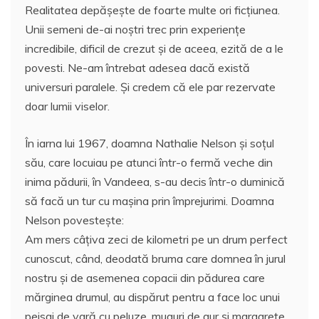
Realitatea depăşeşte de foarte multe ori ficţiunea.
c
itt
ai
at
er
rt
Unii semeni de-ai noştri trec prin experienţe
e
er
l
s
e
aj
incredibile, dificil de crezut şi de aceea, ezită de a le
b
A
st
e
povesti. Ne-am întrebat adesea dacă există
o
p
a
universuri paralele. Şi credem că ele par rezervate
o
p
z
doar lumii viselor.
k
ă
În iarna lui 1967, doamna Nathalie Nelson şi soţul
său, care locuiau pe atunci într-o fermă veche din
inima pădurii, în Vandeea, s-au decis într-o duminică
să facă un tur cu maşina prin împrejurimi. Doamna
Nelson povesteşte:
Am mers câţiva zeci de kilometri pe un drum perfect
cunoscut, când, deodată bruma care domnea în jurul
nostru şi de asemenea copacii din pădurea care
mărginea drumul, au dispărut pentru a face loc unui
peisaj de vară cu peluze, muguri de aur şi margarete.