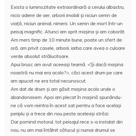
Exista o luminozitate extraordinară a cerului albastru,
nicio adiere de aer, arborii imobili şi niciun semn de
viaţă, niciun animal, nimeni. Un semn de mort într-un
peisaj magnific. Atunci am oprit maşina şi am coborât.
Am mers timp de 10 minute bune, poate un sfert de
oră, am privit casele, arborii, iarba care avea o culoare
verde absolut strălucitoare.
Apui brusc am avut aceeaşi teamă. <Şi dacă maşina
noastră nu mai era acolo?>, căci acest drum pe care
am apucat ne era total necunoscut.
Am dat de drum şi am găsit maşina acolo unde o
abandonasem. Apoi am plecat în maşină spunându-
ne că vom reintra în acest sat pentru a face acelaşi
periplu şi a trece din nou peste aceleaşi străzi.
Dar pornind motorul, tot peisajul rece s-a instalat din
nou, nu am mai întâlnit sătucul şi numai drumul se