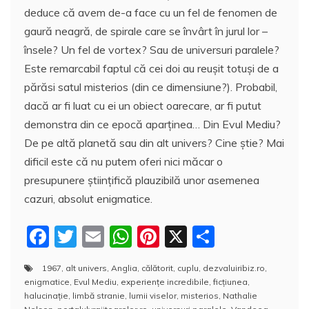
deduce că avem de-a face cu un fel de fenomen de
gaură neagră, de spirale care se învârt în jurul lor –
însele? Un fel de vortex? Sau de universuri paralele?
Este remarcabil faptul că cei doi au reuşit totuşi de a
părăsi satul misterios (din ce dimensiune?). Probabil,
dacă ar fi luat cu ei un obiect oarecare, ar fi putut
demonstra din ce epocă aparţinea… Din Evul Mediu?
De pe altă planetă sau din alt univers? Cine ştie? Mai
dificil este că nu putem oferi nici măcar o
presupunere ştiinţifică plauzibilă unor asemenea
cazuri, absolut enigmatice.
F
T
E
W
Pi
X
P
a
w
m
h
nt
a
1967
,
alt univers
,
Anglia
,
călătorit
,
cuplu
,
dezvaluiribiz.ro
,
c
itt
ai
at
er
rt
enigmatice
,
Evul Mediu
,
experienţe incredibile
,
ficţiunea
,
e
er
l
s
e
aj
halucinație
,
limbă stranie
,
lumii viselor
,
misterios
,
Nathalie