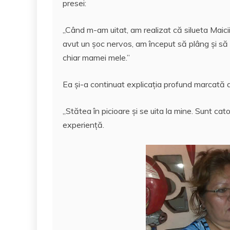
presei:
„Când m-am uitat, am realizat că silueta Maic
avut un şoc nervos, am început să plâng și să mă
chiar mamei mele.”
Ea şi-a continuat explicația profund marcată
„Stătea în picioare şi se uita la mine. Sunt c
experiență.