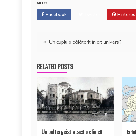
b
A
st
e
SHARE
o
p
a
Facebook
Twitter
Pinteres
o
p
z
k
ă
Navigare
Un cuplu a călătorit în alt univers?
în
RELATED POSTS
articole
Un poltergeist atacă o clinică
Iadul