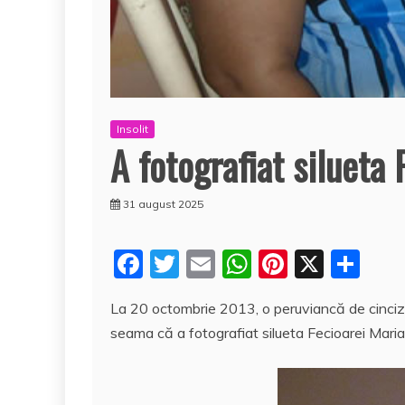
Insolit
A fotografiat silueta 
31 august 2025
F
T
E
W
Pi
X
P
a
w
m
h
nt
a
La 20 octombrie 2013, o peruviancă de cincize
c
itt
ai
at
er
rt
seama că a fotografiat silueta Fecioarei Maria,
e
er
l
s
e
aj
b
A
st
e