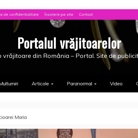
ca de confidentialitate
Înscriere pe site
Contact
Portalul vrăjitoarelor
 vrăjitoare din România – Portal. Site de publici
Multumiri
Articole
Paranormal
Video
cioarei Maria