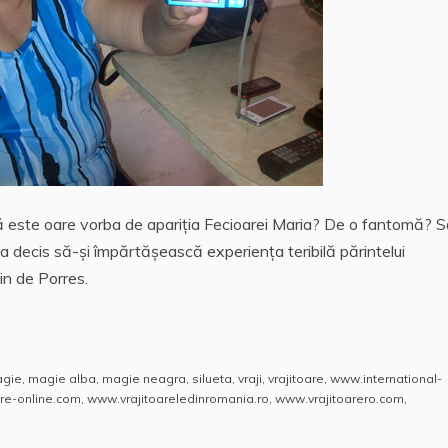
ă este oare vorba de apariția Fecioarei Maria? De o fantomă? 
a decis să-şi împărtășească experiența teribilă părintelui
in de Porres.
gie
,
magie alba
,
magie neagra
,
silueta
,
vraji
,
vrajitoare
,
www.international-
re-online.com
,
www.vrajitoareledinromania.ro
,
www.vrajitoarero.com
,