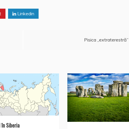
t
Linkedin
Pisica „extraterestră”
 în Siberia