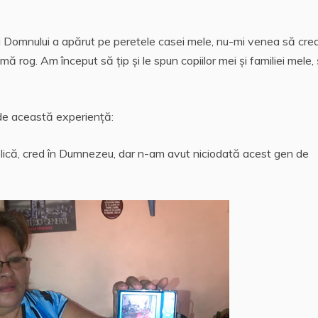
ii Domnului a apărut pe peretele casei mele, nu-mi venea să cre
 rog. Am început să țip și le spun copiilor mei și familiei mele, 
 de această experienţă:
atolică, cred în Dumnezeu, dar n-am avut niciodată acest gen de