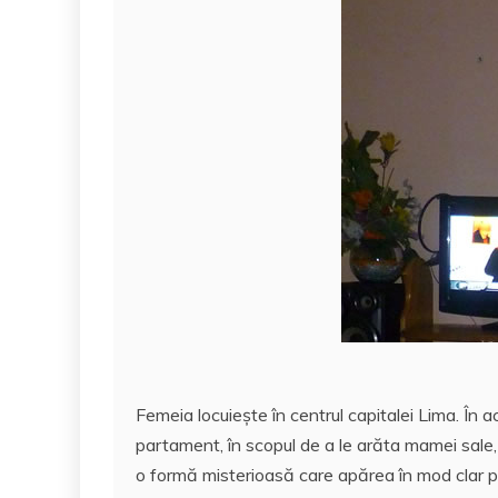
o
p
a
o
p
z
k
ă
Femeia locuiește în centrul capitalei Lima. În a
partament, în scopul de a le arăta mamei sale
o formă misterioasă care apărea în mod clar pe