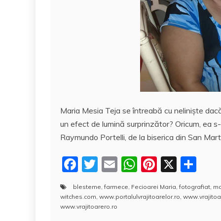
Maria Mesia Teja se întreabă cu nelinişte dac
un efect de lumină surprinzător? Oricum, ea s-
Raymundo Portelli, de la biserica din San Mart
F
T
E
W
Pi
X
P
a
w
m
h
nt
a
blesteme
,
farmece
,
Fecioarei Maria
,
fotografiat
,
ma
c
itt
ai
at
er
rt
witches.com
,
www.portalulvrajitoarelor.ro
,
www.vrajitoa
e
er
l
s
e
aj
www.vrajitoarero.ro