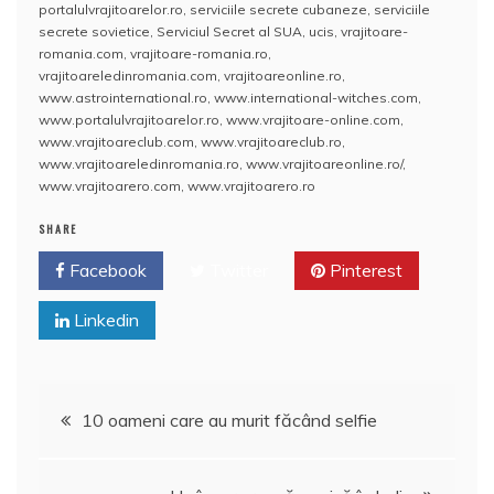
o
p
a
portalulvrajitoarelor.ro
,
serviciile secrete cubaneze
,
serviciile
o
p
z
secrete sovietice
,
Serviciul Secret al SUA
,
ucis
,
vrajitoare-
romania.com
,
vrajitoare-romania.ro
,
k
ă
vrajitoareledinromania.com
,
vrajitoareonline.ro
,
www.astrointernational.ro
,
www.international-witches.com
,
www.portalulvrajitoarelor.ro
,
www.vrajitoare-online.com
,
www.vrajitoareclub.com
,
www.vrajitoareclub.ro
,
www.vrajitoareledinromania.ro
,
www.vrajitoareonline.ro/
,
www.vrajitoarero.com
,
www.vrajitoarero.ro
SHARE
Facebook
Twitter
Pinterest
Linkedin
Navigare
10 oameni care au murit făcând selfie
în