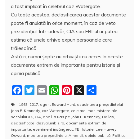
a fost implicat în celebrul caz Watergate.
Cu toate acestea, declasificarea acestor documente
poate fi anulată în orice moment, în caz de veto
prezidențial. Într-adevăr, CIA sau FBI-ul ar putea
estima că unele arhive expun persoanele care
trăiesc încă.
Astăzi, numai șapte au arhiviștii au acces la aceste
documente extrem de importante pentru istorie şi
opinia publică.
F
T
E
W
Pi
X
P
a
w
m
h
nt
a
1963
,
2017
,
agent Edward Hunt
,
asasinarea președintelui
c
itt
ai
at
er
rt
John F. Kennedy
,
caz Watergate
,
cele mai mari mistere ale
e
er
l
s
e
aj
secolului XX
,
CIA
,
cine l-a ucis pe John F. Kennedy
,
Dallas
,
declasificate
,
dezvaluiribiz.ro
,
documente extrem de
b
A
st
e
importante
,
eveniment însângerat
,
FBI
,
Istorie
,
Lee Harvey
Oswald
,
moartea președintelui Americii
,
opinia publică
,
Politico
,