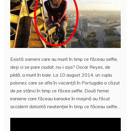
e
er
l
s
e
aj
b
A
st
e
o
p
a
o
p
z
k
ă
Există oameni care au murit în timp ce făceau selfie,
deşi vi se pare ciudat, nu-i aşa? Oscar Reyes, de
pildă, a murit în baie. La 10 august 2014, un cuplu
polonez care se afla în vacanţă în Portugalia a căzut
de pe stânci în timp ce făcea selfie. Două femei
iraniene care făceau karaoke în maşină au făcut
accident datorită neatenţiei în timp ce făceau selfie…