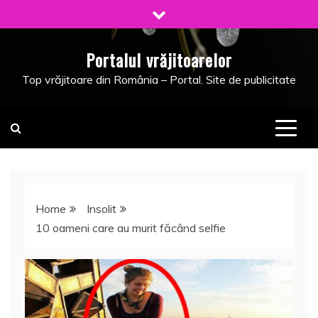
Skip
to
content
Portalul vrăjitoarelor
Top vrăjitoare din România – Portal. Site de publicitate
Home
Insolit
10 oameni care au murit făcând selfie