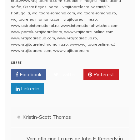
e
er
l
s
e
aj
http://www.vrăjitoarero.com/
,
karaoke în maşină
,
murit făcând
selfie
,
Oscar Reyes
,
portalulvrajitoarelor.ro
,
vacanţă în
b
A
st
e
Portugalia
,
vrajitoare-romania.com
,
vrajitoare-romania.ro
,
vrajitoareledinromania.com
,
vrajitoareonline.ro
,
o
p
a
www.astrointernational.ro
,
www.international-witches.com
,
o
p
z
www.portalulvrajitoarelor.ro
,
www.vrajitoare-online.com
,
www.vrajitoareclub.com
,
www.vrajitoareclub.ro
,
k
ă
www.vrajitoareledinromania.ro
,
www.vrajitoareonline.ro/
,
www.vrajitoarero.com
,
www.vrajitoarero.ro
SHARE
Facebook
Twitter
Pinterest
Linkedin
Navigare
Kristin-Scott Thomas
în
Vom afla cine l-a ucis pe John F. Kennedy în