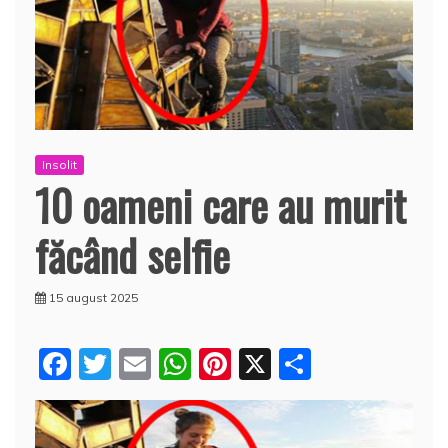
Insolit
10 oameni care au murit
făcând selfie
15 august 2025
F
T
E
W
Pi
X
P
a
w
m
h
nt
a
c
itt
ai
at
er
rt