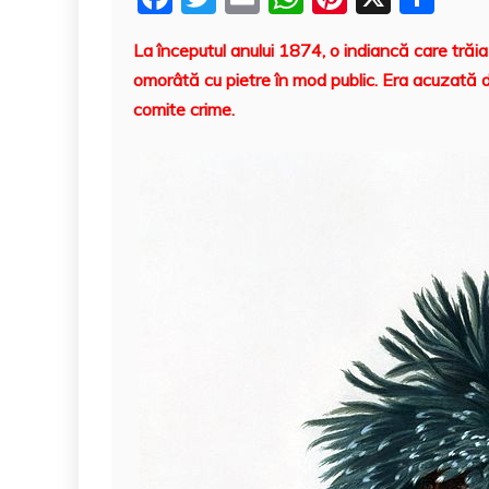
a
w
m
h
nt
a
La începutul anului 1874, o indiancă care trăia
c
itt
ai
at
er
rt
omorâtă cu pietre în mod public. Era acuzată d
e
er
l
s
e
aj
comite crime.
b
A
st
e
o
p
a
o
p
z
k
ă