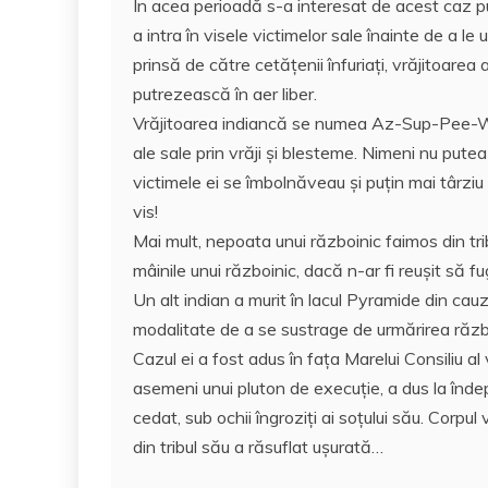
În acea perioadă s-a interesat de acest caz p
a intra în visele victimelor sale înainte de a l
prinsă de către cetățenii înfuriați, vrăjitoarea 
putrezească în aer liber.
Vrăjitoarea indiancă se numea Az-Sup-Pee-W
ale sale prin vrăji și blesteme. Nimeni nu putea
victimele ei se îmbolnăveau şi puţin mai târzi
vis!
Mai mult, nepoata unui războinic faimos din tribu
mâinile unui războinic, dacă n-ar fi reuşit să fu
Un alt indian a murit în lacul Pyramide din cauz
modalitate de a se sustrage de urmărirea războ
Cazul ei a fost adus în fața Marelui Consiliu 
asemeni unui pluton de execuţie, a dus la îndep
cedat, sub ochii îngroziţi ai soţului său. Corpu
din tribul său a răsuflat uşurată…