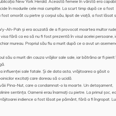
ublicaţia New York Herald. Această femeie în vârstă era capabi
e ucide în modurile cele mai cumplite. La scurt timp după ce a fost
a fost omorât cu pietre și corpul său, lipsit de viață, a fost lăsat 
y-Ah-Pah și era acuzată de a fi provocat moartea multor rud
 visa fără ca ea să nu fi fost prezentă în visul acelei persoane, i
u chiar mureau. Propriul său fiu a murit după ce a avut un aseme
l său a murit din cauza vrăjilor sale sale, iar bătrâna ar fi pierit 
gă.
a influenței sale fatale. Şi de data asta, vrăjitoarea a găsit o
inicilor excitaţi care doreau să o ucidă.
al văii Pina-Nut, care a condamnat-o la moarte. Un detașament,
linire sentinţa. Oamenii erau înarmați cu pietre. La primul șoc, e
l vrăjitoarei indience a fost lăsat pe pământ, fără a fi îngropat. 