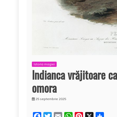
Istoria magiei
Indianca vrăjitoare ca
omora
25 septembrie 2025
F
T
E
W
Pi
X
P