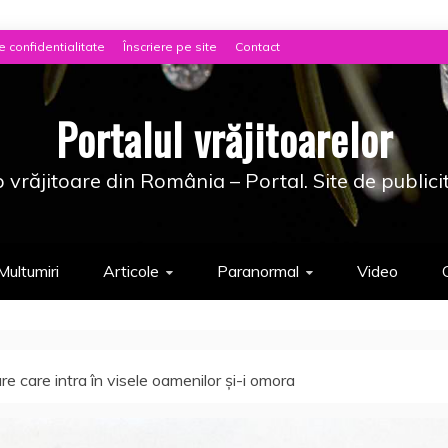
e confidentialitate
Înscriere pe site
Contact
Portalul vrăjitoarelor
 vrăjitoare din România – Portal. Site de publici
Multumiri
Articole
Paranormal
Video
re care intra în visele oamenilor şi-i omora