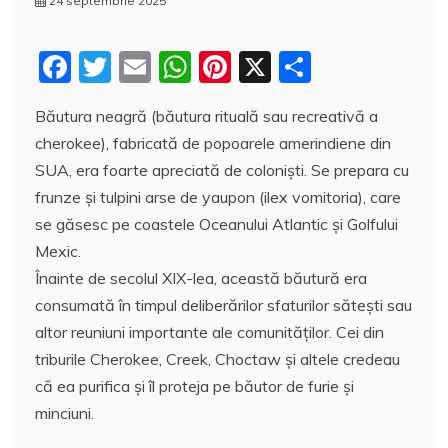
24 septembrie 2025
F
T
E
W
Pi
X
P
a
w
m
h
nt
a
Băutura neagră (băutura rituală sau recreativă a
c
itt
ai
at
er
rt
cherokee), fabricată de popoarele amerindiene din
e
er
l
s
e
aj
SUA, era foarte apreciată de coloniști. Se prepara cu
b
A
st
e
frunze și tulpini arse de yaupon (ilex vomitoria), care
o
p
a
se găsesc pe coastele Oceanului Atlantic și Golfului
o
p
z
Mexic.
Înainte de secolul XIX-lea, această băutură era
k
ă
consumată în timpul deliberărilor sfaturilor săteşti sau
altor reuniuni importante ale comunităţilor. Cei din
triburile Cherokee, Creek, Choctaw şi altele credeau
că ea purifica și îl proteja pe băutor de furie și
minciuni.