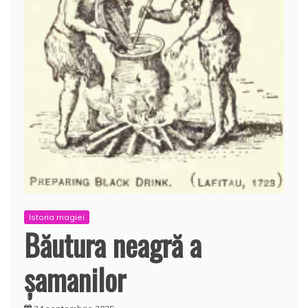
Istoria magiei
Băutura neagră a
şamanilor