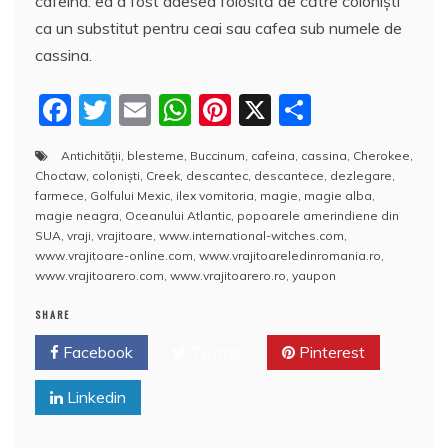
cafeina: ea a fost adesea folosită de către coloniști
ca un substitut pentru ceai sau cafea sub numele de
cassina.
F
T
E
W
Pi
X
P
a
w
m
h
nt
a
Antichităţii
,
blesteme
,
Buccinum
,
cafeina
,
cassina
,
Cherokee
,
c
itt
ai
at
er
rt
Choctaw
,
coloniști
,
Creek
,
descantec
,
descantece
,
dezlegare
,
e
er
l
s
e
aj
farmece
,
Golfului Mexic
,
ilex vomitoria
,
magie
,
magie alba
,
magie neagra
,
Oceanului Atlantic
,
popoarele amerindiene din
b
A
st
e
SUA
,
vraji
,
vrajitoare
,
www.international-witches.com
,
www.vrajitoare-online.com
,
www.vrajitoareledinromania.ro
,
o
p
a
www.vrajitoarero.com
,
www.vrajitoarero.ro
,
yaupon
o
p
z
SHARE
k
ă
Facebook
Twitter
Pinterest
Linkedin