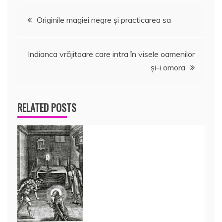
Navigare
Originile magiei negre şi practicarea sa
în
Indianca vrăjitoare care intra în visele oamenilor
articole
şi-i omora
RELATED POSTS