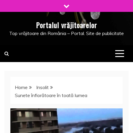
Skip
to
content
Portalul vrăjitoarelor
Top vrăjitoare din România – Portal. Site de publicitate
Home
Insolit
Sunete înfiorătoare în toată lumea