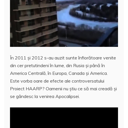
e
er
l
s
e
aj
b
A
st
e
o
p
a
o
p
z
k
ă
În 2011 şi 2012 s-au auzit sunte înfiorătoare venite
din cer pretutindeni în lume, din Rusia şi până în
America Centrală, în Europa, Canada şi America.
Este vorba oare de efecte ale controversatului
Proiect HAARP? Oamenii nu ştiu ce să mai creadă şi
se gândesc la venirea Apocalipsei.