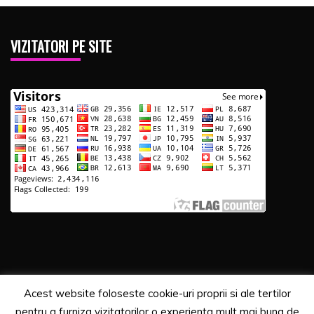
VIZITATORI PE SITE
Acest website foloseste cookie-uri proprii si ale tertilor
Copyrights. © 2020 Segra Media
pentru a furniza vizitatorilor o experienta mult mai buna de