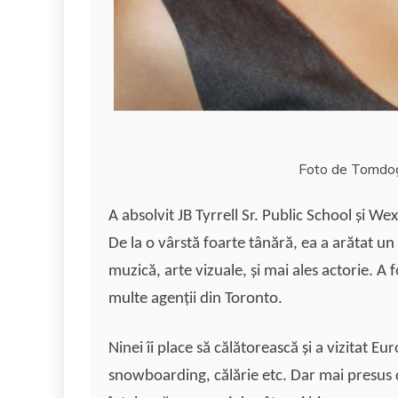
Foto de Tomdog
A absolvit JB Tyrrell Sr. Public School şi W
De la o vârstă foarte tânără, ea a arătat un
muzică, arte vizuale, şi mai ales actorie. 
multe agenţii din Toronto.
Ninei îi place să călătorească şi a vizitat E
snowboarding, călărie etc. Dar mai presus de