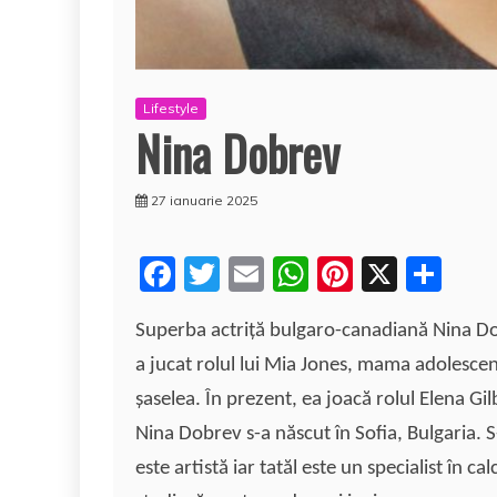
Lifestyle
Nina Dobrev
27 ianuarie 2025
F
T
E
W
Pi
X
P
a
w
m
h
nt
a
Superba actriţă bulgaro-canadiană Nina Do
c
itt
ai
at
er
rt
a jucat rolul lui Mia Jones, mama adolescen
e
er
l
s
e
aj
şaselea. În prezent, ea joacă rolul Elena Gil
b
A
st
e
Nina Dobrev s-a născut în Sofia, Bulgaria. 
o
p
a
este artistă iar tatăl este un specialist în 
o
p
z