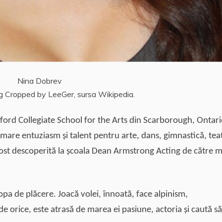
Nina Dobrev
 Cropped by LeeGer, sursa Wikipedia.
exford Collegiate School for the Arts din Scarborough, Ontari
 mare entuziasm şi talent pentru arte, dans, gimnastică, tea
A fost descoperită la şcoala Dean Armstrong Acting de către m
uropa de plăcere. Joacă volei, înnoată, face alpinism,
 orice, este atrasă de marea ei pasiune, actoria şi caută să