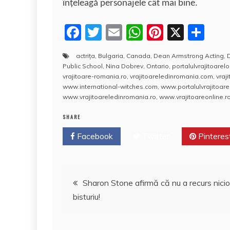
înţeleagă personajele cât mai bine.
F
T
E
W
Pi
X
P
a
w
m
h
nt
a
actriţa
,
Bulgaria
,
Canada
,
Dean Armstrong Acting
,
c
itt
ai
at
er
rt
Public School
,
Nina Dobrev
,
Ontario
,
portalulvrajitoarelo
e
er
l
s
e
aj
vrajitoare-romania.ro
,
vrajitoareledinromania.com
,
vraj
www.international-witches.com
,
www.portalulvrajitoarel
b
A
st
e
www.vrajitoareledinromania.ro
,
www.vrajitoareonline.ro
o
p
a
SHARE
o
p
z
Facebook
Twitter
Pinteres
k
ă
Navigare
Sharon Stone afirmă că nu a recurs nicio
bisturiu!
în