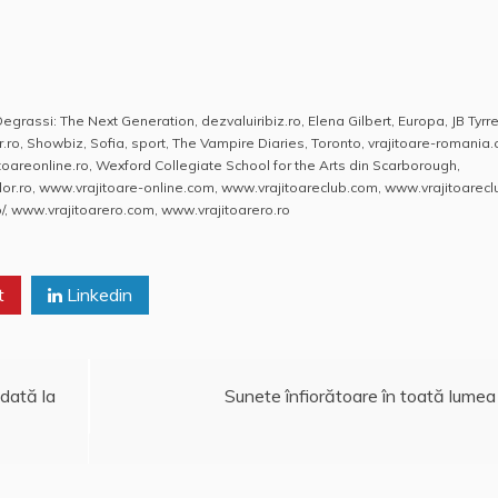
Degrassi: The Next Generation
,
dezvaluiribiz.ro
,
Elena Gilbert
,
Europa
,
JB Tyrre
r.ro
,
Showbiz
,
Sofia
,
sport
,
The Vampire Diaries
,
Toronto
,
vrajitoare-romania
itoareonline.ro
,
Wexford Collegiate School for the Arts din Scarborough
,
or.ro
,
www.vrajitoare-online.com
,
www.vrajitoareclub.com
,
www.vrajitoarecl
/
,
www.vrajitoarero.com
,
www.vrajitoarero.ro
t
Linkedin
dată la
Sunete înfiorătoare în toată lumea