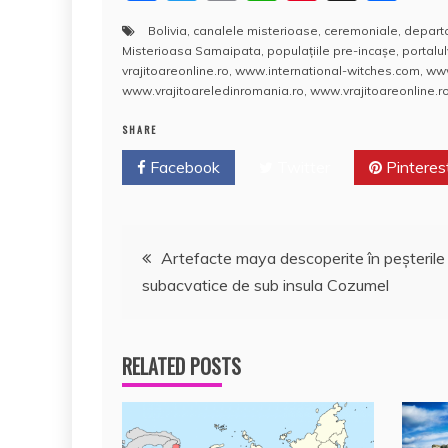
a
w
m
h
nt
a
Bolivia
,
canalele misterioase
,
ceremoniale
,
departa
c
itt
ai
at
er
rt
Misterioasa Samaipata
,
populaţiile pre-incaşe
,
portalul
e
er
l
s
e
aj
vrajitoareonline.ro
,
www.international-witches.com
,
www
www.vrajitoareledinromania.ro
,
www.vrajitoareonline.ro
b
A
st
e
SHARE
o
p
a
Facebook
o
Twitter
p
Pinteres
z
k
ă
Navigare
Artefacte maya descoperite în peşterile
subacvatice de sub insula Cozumel
în
articole
RELATED POSTS