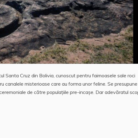
tul Santa Cruz din Bolivia, cunoscut pentru faimoasele sale roci
tru canalele misterioase care au forma unor feline. Se presupune
şi ceremoniale de către populaţiile pre-incaşe. Dar adevăratul sc