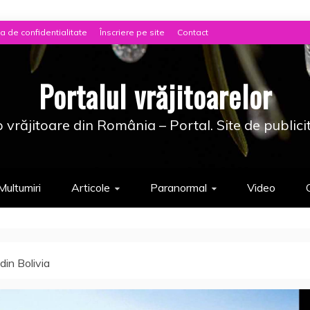
ca de confidentialitate
Înscriere pe site
Contact
Portalul vrăjitoarelor
 vrăjitoare din România – Portal. Site de publici
Multumiri
Articole
Paranormal
Video
in Bolivia