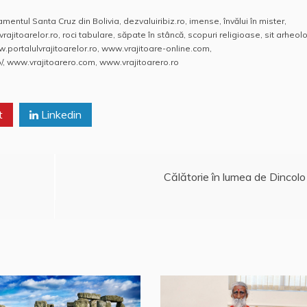
mentul Santa Cruz din Bolivia
,
dezvaluiribiz.ro
,
imense
,
învălui în mister
,
vrajitoarelor.ro
,
roci tabulare
,
săpate în stâncă
,
scopuri religioase
,
sit arheol
.portalulvrajitoarelor.ro
,
www.vrajitoare-online.com
,
/
,
www.vrajitoarero.com
,
www.vrajitoarero.ro
t
Linkedin
Călătorie în lumea de Dincolo