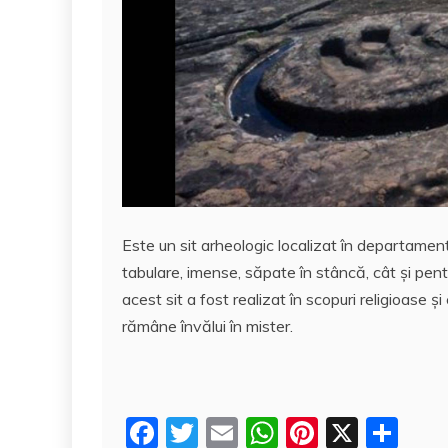
Este un sit arheologic localizat în departamen
tabulare, imense, săpate în stâncă, cât şi pen
acest sit a fost realizat în scopuri religioase 
rămâne învălui în mister.
F
T
E
W
Pi
X
P