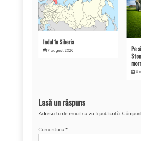
Iadul în Siberia
Pe si
7 august 2026
Ston
mor
6 
Lasă un răspuns
Adresa ta de email nu va fi publicată.
Câmpuril
Comentariu
*