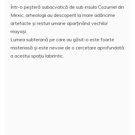
Într-o peşteră subacvatică de sub insula Cozumel din
Mexic, arheologii au descoperit la mare adâncime
artefacte şi resturi umane aparţinând vechilor
mayaşi.
Lumea subterană pe care au găsit-o este foarte
misteriasă şi este nevoie de o cercetare aprofundată
a acestui spaţiu labirintic.