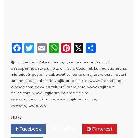
F
T
E
W
Pi
X
P
a
w
m
h
nt
a
arheologii
,
Artefacte maya
,
cercetare aprofundată
,
c
itt
ai
at
er
rt
descoperite
,
dezvaluiribiz.ro
,
insula Cozumel
,
Lumea subterană
,
e
er
l
s
e
aj
misteriasă
,
peşterile subacvatice
,
portalulvrajitoarelor.ro
,
resturi
umane
,
spaţiu labirintic
,
vrajitoareonline.ro
,
www.international-
b
A
st
e
witches.com
,
www.portalulvrajitoarelor.ro
,
www.vrajitoare-
online.com
,
www.vrajitoareledinromania.ro
,
o
p
a
www.vrajitoareonline.ro/
,
www.vrajitoarero.com
,
o
p
z
www.vrajitoarero.ro
k
ă
SHARE
Facebook
Twitter
Pinterest