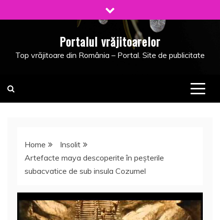
Skip
to
content
Portalul vrăjitoarelor
Top vrăjitoare din România – Portal. Site de publicitate
Home
Insolit
Artefacte maya descoperite în peşterile
subacvatice de sub insula Cozumel