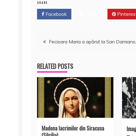
b
A
st
e
SHARE
o
p
a
Facebook
Twitter
Pinteres
o
p
z
k
ă
Navigare
Fecioara Maria a apărut la San Damiano, î
în
RELATED POSTS
articole
Madona lacrimilor din Siracusa
Imagi
(Silcilia)