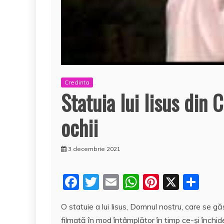
Credinta
Statuia lui Iisus din 
ochii
3 decembrie 2021
F
T
E
W
Pi
X
P
a
w
m
h
nt
a
O statuie a lui Iisus, Domnul nostru, care se g
c
itt
ai
at
er
rt
filmată în mod întâmplător în timp ce-şi închid