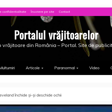
e confidentialitate
Înscriere pe site
Contact
Portalul vrăjitoarelor
 vrăjitoare din România – Portal. Site de publici
Multumiri
Articole
Paranormal
Video
Cleveland închide şi-şi deschide ochii