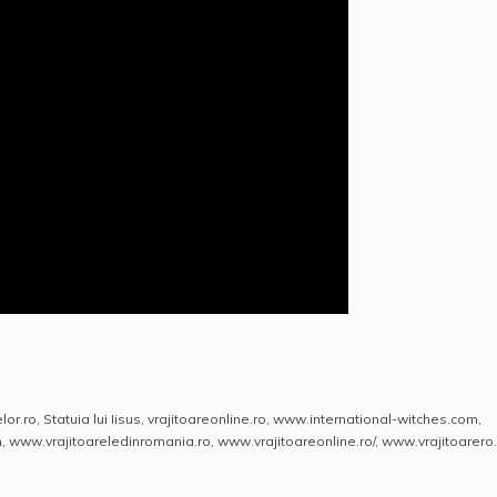
elor.ro
,
Statuia lui Iisus
,
vrajitoareonline.ro
,
www.international-witches.com
,
m
,
www.vrajitoareledinromania.ro
,
www.vrajitoareonline.ro/
,
www.vrajitoarero