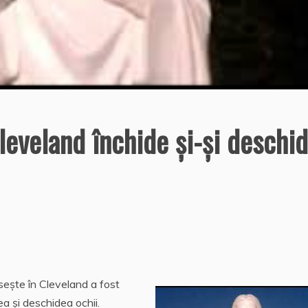
Cleveland închide şi-şi deschi
ăseşte în Cleveland a fost
ea şi deschidea ochii.