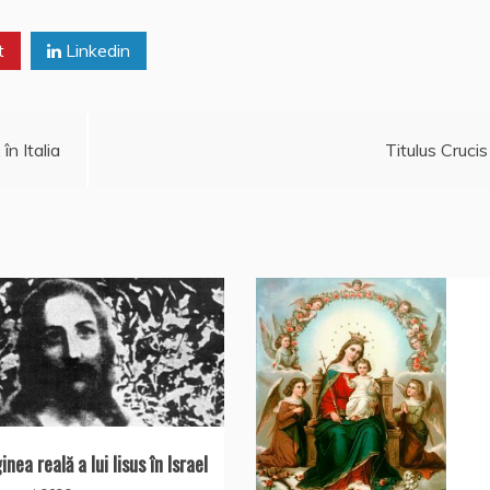
t
Linkedin
n Italia
Titulus Crucis
nea reală a lui Iisus în Israel