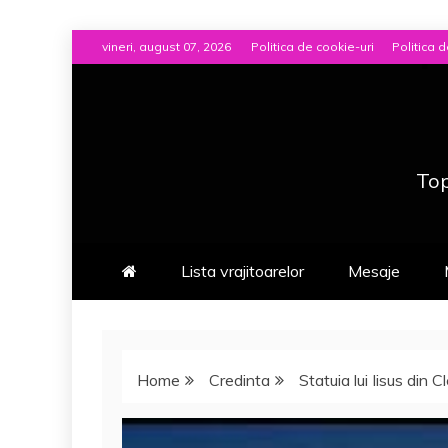
Skip
vineri, august 07, 2026
Politica de cookie-uri
Politica d
to
content
Top
Lista vrajitoarelor
Mesaje
Home
Credinta
Statuia lui Iisus din 