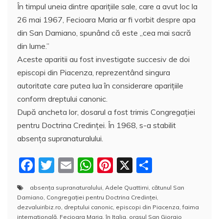
În timpul uneia dintre aparițiile sale, care a avut loc la
26 mai 1967, Fecioara Maria ar fi vorbit despre apa
din San Damiano, spunând că este „cea mai sacră
din lume.”
Aceste aparitii au fost investigate succesiv de doi
episcopi din Piacenza, reprezentând singura
autoritate care putea lua în considerare apariţiile
conform dreptului canonic.
După ancheta lor, dosarul a fost trimis Congregației
pentru Doctrina Credinței. În 1968, s-a stabilit
absența supranaturalului.
F
T
E
W
Pi
X
P
a
w
m
h
nt
a
absența supranaturalului
,
Adele Quattirni
,
cătunul San
c
itt
ai
at
er
rt
Damiano
,
Congregației pentru Doctrina Credinței
,
e
er
l
s
e
aj
dezvaluiribiz.ro
,
dreptului canonic
,
episcopi din Piacenza
,
faima
internațională
,
Fecioara Maria
,
în Italia
,
orașul San Giorgio