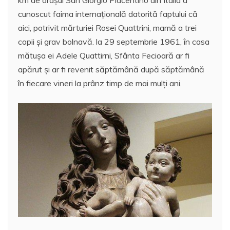
km de orașul San Giorgio Piacentino din Italia a
e
er
l
s
e
aj
cunoscut faima internațională datorită faptului că
b
A
st
e
aici, potrivit mărturiei Rosei Quattrini, mamă a trei
o
p
a
copii şi grav bolnavă. la 29 septembrie 1961, în casa
o
p
z
mătușa ei Adele Quattirni, Sfânta Fecioară ar fi
apărut și ar fi revenit săptămână după săptămână
k
ă
în fiecare vineri la prânz timp de mai mulţi ani.