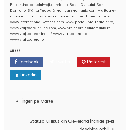
b
A
st
e
Piacentino
,
portalulvrajitoarelor.ro
,
Rosei Quattrini
,
San
Damiano
,
Sfânta Fecioară
,
vrajitoare-romania.com
,
vrajitoare-
o
p
a
romania.ro
,
vrajitoareledinromania.com
,
vrajitoareonline.ro
,
o
p
z
www.international-witches.com
,
www.portalulvrajitoarelor.ro
,
www.vrajitoare-online.com
,
www.vrajitoareledinromania.ro
,
k
ă
www.vrajitoareonline.ro/
,
www.vrajitoarero.com
,
www.vrajitoarero.ro
SHARE
Facebook
Twitter
Pinterest
Linkedin
Navigare
Îngeri pe Marte
în
Statuia lui Iisus din Cleveland închide şi-şi
deschide ochii