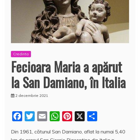
Credinta
Fecioara Maria a apărut
la San Damiano, în Italia
2 decembrie 2021
F
T
E
W
Pi
X
P
a
w
m
h
nt
a
Din 1961, cătunul San Damiano, aflat la numai 5,40
c
itt
ai
at
er
rt