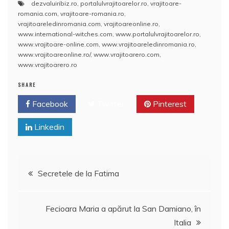
dezvaluiribiz.ro
,
portalulvrajitoarelor.ro
,
vrajitoare-
c
itt
ai
at
er
rt
romania.com
,
vrajitoare-romania.ro
,
e
er
l
s
e
aj
vrajitoareledinromania.com
,
vrajitoareonline.ro
,
www.international-witches.com
,
www.portalulvrajitoarelor.ro
,
b
A
st
e
www.vrajitoare-online.com
,
www.vrajitoareledinromania.ro
,
www.vrajitoareonline.ro/
,
www.vrajitoarero.com
,
o
p
a
www.vrajitoarero.ro
o
p
z
SHARE
k
ă
Facebook
Twitter
Pinterest
Linkedin
Navigare
Secretele de la Fatima
în
Fecioara Maria a apărut la San Damiano, în
articole
Italia