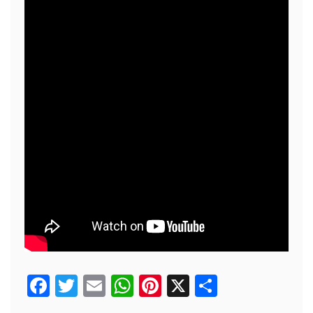
F
T
E
W
Pi
X
P
a
w
m
h
nt
a