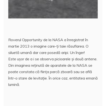
o
p
z
k
ă
Roverul Opportunity de la NASA a înregistrat în
martie 2013 o imagine care-ţi taie răsuflarea. O
siluetă umană dar care posedă aripi. Un înger!
Este uşor de a i se observa picioarele şi două antene.
Din imaginea reţinută de aparatele de la NASA se
poate constata că fiinţa parcă zboară sau se află
într-o stare de levitaţie. În orice caz, entitatea emană
lumină.