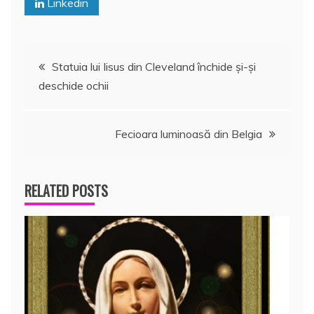
Linkedin
Navigare
Statuia lui Iisus din Cleveland închide şi-şi
deschide ochii
în
articole
Fecioara luminoasă din Belgia
RELATED POSTS