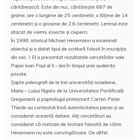
cântărească. Este din nuc, cântăreşte 687 de
grame, are o lungime de 25 centimetri, o lăţime de 14
centimetri şi o grosime de 2,6 centimetri. Lemnul este
atacat de viermi, insecte şi ciuperci.
În 1998, istoricul Michael Hesemann a examinat
obiectul şi a datat tipul de scriitură folosit în inscripţia
din sec. I. El a prezentat rezultatele cercetărilor sale
Papei Ioan Paul al II – lea în timpul unei audienţe
private.
Şapte paleografi de la trei universităţi israeliene,
Maria – Luisa Rigato de la Universitatea Pontificală
Gregoriană şi papirologul protestant Carten Peter
Thiede au contestat însă autenticitatea piesei şi au
considerat această datare. Alţi cercetători au
considerat că metoda de testare folosită de către
Hesemann nu este convingătoare. De altfel,