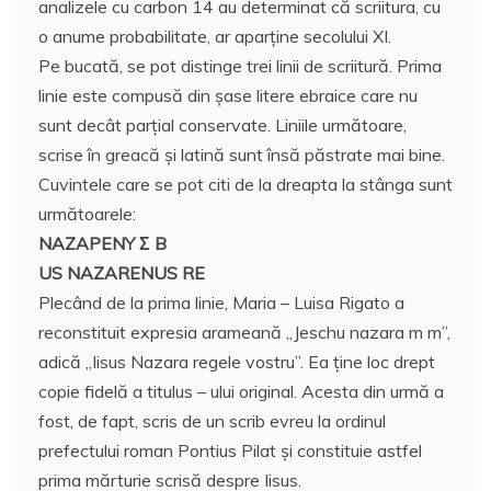
analizele cu carbon 14 au determinat că scriitura, cu
o anume probabilitate, ar aparţine secolului XI.
Pe bucată, se pot distinge trei linii de scriitură. Prima
linie este compusă din şase litere ebraice care nu
sunt decât parţial conservate. Liniile următoare,
scrise în greacă şi latină sunt însă păstrate mai bine.
Cuvintele care se pot citi de la dreapta la stânga sunt
următoarele:
NAZAPENY Σ B
US NAZARENUS RE
Plecând de la prima linie, Maria – Luisa Rigato a
reconstituit expresia arameană „Jeschu nazara m m”,
adică „Iisus Nazara regele vostru”. Ea ţine loc drept
copie fidelă a titulus – ului original. Acesta din urmă a
fost, de fapt, scris de un scrib evreu la ordinul
prefectului roman Pontius Pilat şi constituie astfel
prima mărturie scrisă despre Iisus.