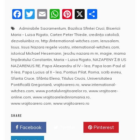
F
T
E
W
Pi
X
P
a
w
m
h
nt
a
Admirabile Sacramentum
,
Bazilica Sfintei Cruci
,
Bisericii
c
itt
ai
at
er
rt
Maria – Luisa Rigato
,
Carten Peter Thiede
,
credinţa catolică
,
e
er
l
s
e
aj
dezvaluiribiz.ro
,
http://international-witches.com
,
Ierusalem
,
Iisus
,
Iisus Nazara regele vostru
,
international-witches.com
,
b
A
st
e
istoricul Michael Hesemann
,
Jeschu nazara m m
,
magie
,
mama
împăratului Constantin
,
Maria – Luisa Rigato
,
NAZAPENY Σ B US
o
p
a
NAZARENUS RE
,
Papa Alexandru al IV – lea
,
Papa Ioan-Paul al
o
p
z
II-lea
,
Papa Lucius al II – lea
,
Pontius Pilat
,
Roma
,
scrib evreu
,
Sfanta Cruce
,
Sfânta Elena
,
Titulus Crucis
,
Universitatea
k
ă
Pontificală Gregoriană
,
vrajitoarero.ro
,
www.international-
witches.com
,
www.portalulvrajitoarelor.ro
,
www.vrajitoare-
online.com
,
www.vrajitoareledinromania.ro
,
www.vrajitoarero.com
,
www.vrajitoarero.ro
SHARE
Facebook
Twitter
Pinterest