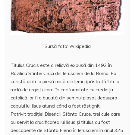
o
p
a
o
p
z
k
ă
Sursă foto: Wikipedia
Titulus Crucis este o relicvă expusă din 1492 în
Bazilica Sfintei Cruci din Ierusalem de la Roma. Ea
constă dintr-o piesă mică din lemn (păstrată într-o
raclă de argint) care, în conformitate cu credinţa
catolică, ar fi o bucată din semnul plasat deasupra
capului lui Iisus atunci când a fost răstignit.
Potrivit tradiţiei Bisericii, Sfânta Cruce, trei cuie care
au servit la crucificarea lui Iisus şi titulus au fost
descoperite de Sfânta Elena în Ierusalem în anul 325.