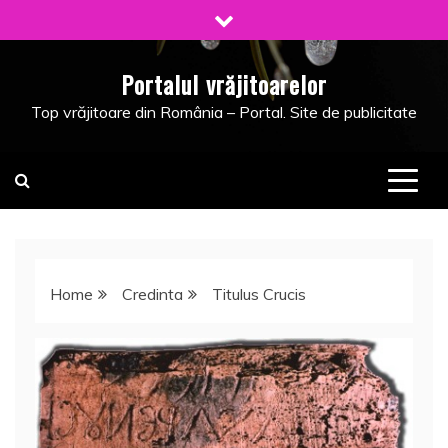
Skip
to
content
Portalul vrăjitoarelor
Top vrăjitoare din România – Portal. Site de publicitate
Home
Credinta
Titulus Crucis