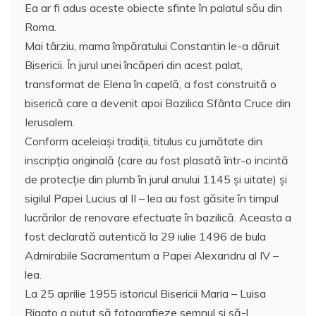
Ea ar fi adus aceste obiecte sfinte în palatul său din
Roma.
Mai târziu, mama împăratului Constantin le-a dăruit
Bisericii. În jurul unei încăperi din acest palat,
transformat de Elena în capelă, a fost construită o
biserică care a devenit apoi Bazilica Sfânta Cruce din
Ierusalem.
Conform aceleiaşi tradiţii, titulus cu jumătate din
inscripţia originală (care au fost plasată într-o incintă
de protecţie din plumb în jurul anului 1145 şi uitate) şi
sigilul Papei Lucius al II – lea au fost găsite în timpul
lucrărilor de renovare efectuate în bazilică. Aceasta a
fost declarată autentică la 29 iulie 1496 de bula
Admirabile Sacramentum a Papei Alexandru al IV –
lea.
La 25 aprilie 1955 istoricul Bisericii Maria – Luisa
Rigato a putut să fotografieze semnul şi să-l