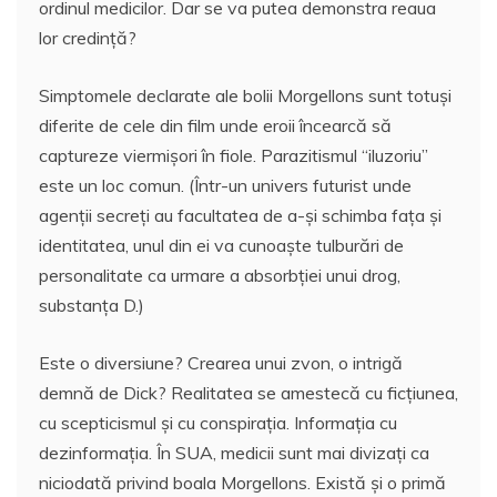
ordinul medicilor. Dar se va putea demonstra reaua
lor credinţă?
Simptomele declarate ale bolii Morgellons sunt totuşi
diferite de cele din film unde eroii încearcă să
captureze viermişori în fiole. Parazitismul “iluzoriu”
este un loc comun. (Într-un univers futurist unde
agenţii secreţi au facultatea de a-şi schimba faţa şi
identitatea, unul din ei va cunoaşte tulburări de
personalitate ca urmare a absorbţiei unui drog,
substanţa D.)
Este o diversiune? Crearea unui zvon, o intrigă
demnă de Dick? Realitatea se amestecă cu ficţiunea,
cu scepticismul şi cu conspiraţia. Informaţia cu
dezinformaţia. În SUA, medicii sunt mai divizaţi ca
niciodată privind boala Morgellons. Există şi o primă