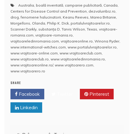
a
w
m
h
nt
a
Australia
,
boală inventată
,
campanie publicitară
,
Canada
,
c
itt
ai
at
er
rt
Centers for Disease Control and Prevention
,
dezvaluiribiz.ro
,
e
er
l
s
e
aj
drog
,
fenomene halucinatorii
,
Keanu Reeves
,
Marea Britanie
,
Morgellons
,
Olanda
,
Philip K. Dick
,
portalulvrajitoarelor.ro
,
b
A
st
e
Scanner Darkly
,
substanţa D
,
Tarvis Wilson
,
Texas
,
vrajitoare-
romania.com
,
vrajitoare-romania.ro
,
o
p
a
vrajitoareledinromania.com
,
vrajitoareonline.ro
,
Winona Ryder
,
o
p
z
www.international-witches.com
,
www.portalulvrajitoarelor.ro
,
www.vrajitoare-online.com
,
www.vrajitoareclub.com
,
k
ă
www.vrajitoareclub.ro
,
www.vrajitoareledinromania.ro
,
www.vrajitoareonline.ro/
,
www.vrajitoarero.com
,
www.vrajitoarero.ro
SHARE
Facebook
Twitter
Pinterest
Linkedin
Navigare