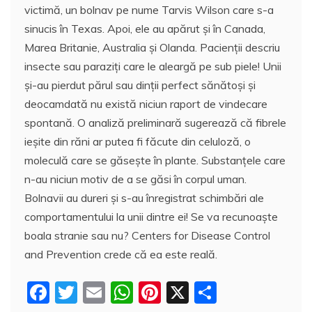
victimă, un bolnav pe nume Tarvis Wilson care s-a
sinucis în Texas. Apoi, ele au apărut şi în Canada,
Marea Britanie, Australia şi Olanda. Pacienţii descriu
insecte sau paraziţi care le aleargă pe sub piele! Unii
şi-au pierdut părul sau dinţii perfect sănătoşi şi
deocamdată nu există niciun raport de vindecare
spontană. O analiză preliminară sugerează că fibrele
ieşite din răni ar putea fi făcute din celuloză, o
moleculă care se găseşte în plante. Substanţele care
n-au niciun motiv de a se găsi în corpul uman.
Bolnavii au dureri şi s-au înregistrat schimbări ale
comportamentului la unii dintre ei! Se va recunoaşte
boala stranie sau nu? Centers for Disease Control
and Prevention crede că ea este reală.
F
T
E
W
Pi
X
P