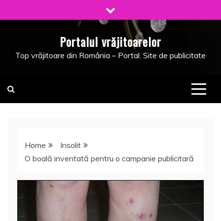
Skip
to
content
Portalul vrăjitoarelor
Top vrăjitoare din România – Portal. Site de publicitate
Home
Insolit
O boală inventată pentru o campanie publicitară