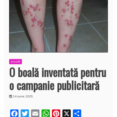
Insolit
O boală inventată pentru
o campanie publicitară
14 iunie 2025
F
T
E
W
Pi
X
P