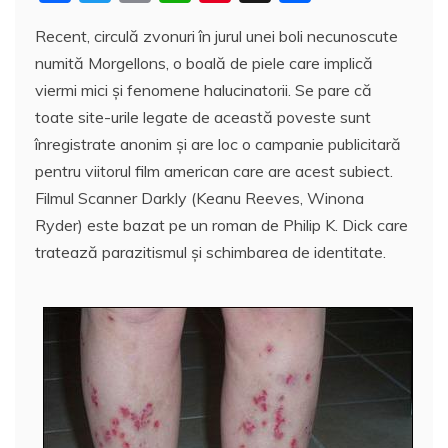
a
w
m
h
nt
a
Recent, circulă zvonuri în jurul unei boli necunoscute
c
itt
ai
at
er
rt
numită Morgellons, o boală de piele care implică
e
er
l
s
e
aj
viermi mici şi fenomene halucinatorii. Se pare că
b
A
st
e
toate site-urile legate de această poveste sunt
o
p
a
înregistrate anonim şi are loc o campanie publicitară
o
p
z
pentru viitorul film american care are acest subiect.
Filmul Scanner Darkly (Keanu Reeves, Winona
k
ă
Ryder) este bazat pe un roman de Philip K. Dick care
tratează parazitismul şi schimbarea de identitate.