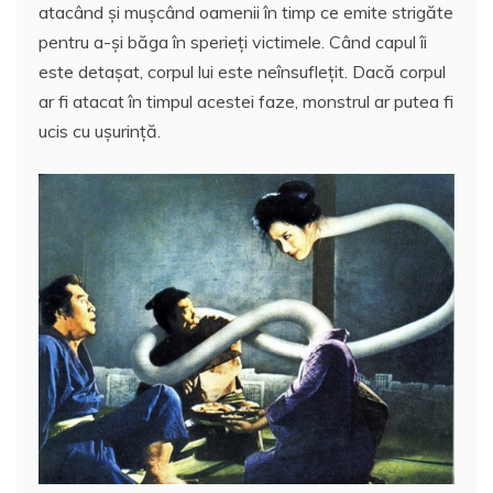
e
er
l
s
e
aj
atacând și muşcând oamenii în timp ce emite strigăte
b
A
st
e
pentru a-şi băga în sperieţi victimele. Când capul îi
o
p
a
este detaşat, corpul lui este neînsuflețit. Dacă corpul
o
p
z
ar fi atacat în timpul acestei faze, monstrul ar putea fi
ucis cu uşurinţă.
k
ă