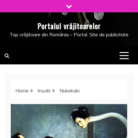
Skip
to
content
Portalul vrăjitoarelor
Top vrăjitoare din România – Portal. Site de publicitate
Home
Insolit
Nukekubi