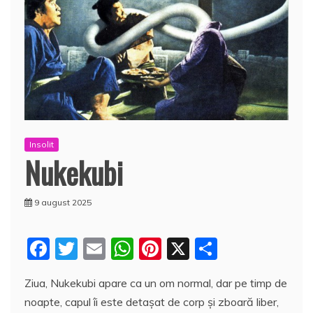
Insolit
Nukekubi
9 august 2025
F
T
E
W
Pi
X
P
a
w
m
h
nt
a
Ziua, Nukekubi apare ca un om normal, dar pe timp de
c
itt
ai
at
er
rt
noapte, capul îi este detașat de corp și zboară liber,