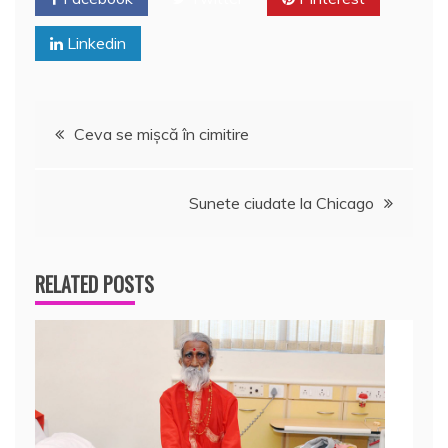
k
ă
Linkedin
Navigare
Ceva se mişcă în cimitire
în
Sunete ciudate la Chicago
articole
RELATED POSTS