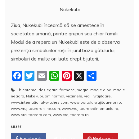
Nukekubi
Ziua, Nukekubi încearcă să se amestece în
societatea umană, printre grupuri sau chiar familii.
Modul de a repera un Nukekubi este de a observa
prezența simbolurilor roșii în jurul baza gâtului lui,
simboluri de multe ori luate drept bijuterii.
F
T
E
W
Pi
X
P
a
w
m
h
nt
a
blesteme
,
dezlegare
,
farmece
,
magie
,
magie alba
,
magie
c
itt
ai
at
er
rt
neagra
,
Nukekubi
,
om normal
,
victimele
,
vraji
,
vrajitoare
,
e
er
l
s
e
aj
www.international-witches.com
,
www.portalulvrajitoarelor.ro
,
www.vrajitoare-online.com
,
www.vrajitoareledinromania.ro
,
b
A
st
e
www.vrajitoarero.com
,
www.vrajitoarero.ro
o
p
a
SHARE
o
p
z
Facebook
Twitter
Pinterest