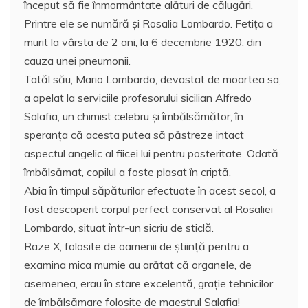
început să fie înmormântate alături de călugări.
Printre ele se numără şi Rosalia Lombardo. Fetiţa a
murit la vârsta de 2 ani, la 6 decembrie 1920, din
cauza unei pneumonii.
Tatăl său, Mario Lombardo, devastat de moartea sa,
a apelat la serviciile profesorului sicilian Alfredo
Salafia, un chimist celebru și îmbălsămător, în
speranța că acesta putea să păstreze intact
aspectul angelic al fiicei lui pentru posteritate. Odată
îmbălsămat, copilul a foste plasat în criptă.
Abia în timpul săpăturilor efectuate în acest secol, a
fost descoperit corpul perfect conservat al Rosaliei
Lombardo, situat într-un sicriu de sticlă.
Raze X, folosite de oamenii de ştiinţă pentru a
examina mica mumie au arătat că organele, de
asemenea, erau în stare excelentă, graţie tehnicilor
de îmbălsămare folosite de maestrul Salafia!