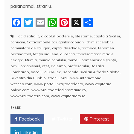
paranormal, straniu.
F
T
E
W
Pi
X
P
a
w
m
h
nt
a
acid salicilic
,
alcoolul
,
bacteriile
,
blesteme
,
capitala Siciliei
,
c
itt
ai
at
er
rt
capucini
,
Catacombele călugărilor capucini
,
chimist celebru
,
e
er
l
s
e
aj
comunitate de călugări
,
criptă
,
deschide
,
farmece
,
fenomen
paranormal
,
fetiţei siciliene
,
glicerină
,
îmbălsămător
,
magie
b
A
st
e
neagra
,
Mumia
,
mumia copilului
,
muzeu
,
oamenilor de ştiinţă
,
ochii
,
organismul
,
oțet
,
Palermo
,
profesorului
,
Rosalia
o
p
a
Lombardo
,
secolul al XVI-lea
,
serviciile
,
sicilian Alfredo Salafia
,
o
p
z
Silvestro din Gubbio
,
straniu
,
vraji
,
www.international-
witches.com
,
www.portalulvrajitoarelor.ro
,
www.vrajitoare-
k
ă
online.com
,
www.vrajitoareledinromania.ro
,
www.vrajitoarero.com
,
www.vrajitoarero.ro
SHARE
Facebook
Twitter
Pinterest
Linkedin