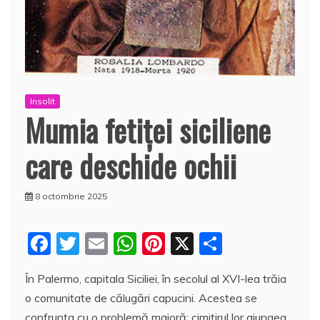
Insolit
Mumia fetiţei siciliene
care deschide ochii
8 octombrie 2025
F
T
E
W
Pi
X
P
a
w
m
h
nt
a
În Palermo, capitala Siciliei, în secolul al XVI-lea trăia
c
itt
ai
at
er
rt
o comunitate de călugări capucini. Acestea se
e
er
l
s
e
aj
confrunta cu o problemă majoră: cimitirul lor ajungea