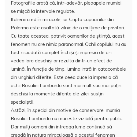
Fotografiile arată că, într-adevăr, pleoapele mumiei
se mişcă la intervale regulate.
Italienii cred în miracole, iar Cripta capucinilor din
Palermo este asaltată zilnic de o mulțime de privitori.
Cu toate acestea, potrivit oamenilor de ştiinţă, acest
fenomen nu are nimic paranormal. Ochii copilului nu au
fost niciodată complet închişi și impresia de a-i
vedea larg deschişi ar rezulta dintr-un efect de
lumină. În funcție de timp, lumina intră în catacombele
din unghiuri diferite. Este ceea duce la impresia că
ochii Rosaliei Lombardo sunt mai mult sau mai puțin
deschişi la momente diferite ale zilei, susţin
specialiştii.
Astăzi, în special din motive de conservare, mumia
Rosaliei Lombardo nu mai este vizibilă pentru public.
Dar mulți oameni din întreaga lume continuă să
creadă în natura miraculoasă a acestui fenomen