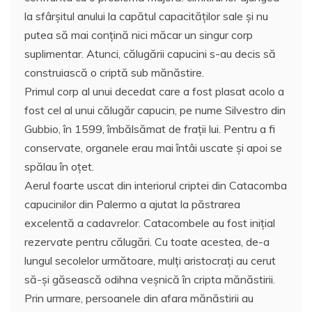
b
A
st
e
la sfârșitul anului la capătul capacităților sale și nu
o
p
a
putea să mai conțină nici măcar un singur corp
o
p
z
suplimentar. Atunci, călugării capucini s-au decis să
construiască o criptă sub mănăstire.
k
ă
Primul corp al unui decedat care a fost plasat acolo a
fost cel al unui călugăr capucin, pe nume Silvestro din
Gubbio, în 1599, îmbălsămat de fraţii lui. Pentru a fi
conservate, organele erau mai întâi uscate și apoi se
spălau în oțet.
Aerul foarte uscat din interiorul criptei din Catacomba
capucinilor din Palermo a ajutat la păstrarea
excelentă a cadavrelor. Catacombele au fost inițial
rezervate pentru călugări. Cu toate acestea, de-a
lungul secolelor următoare, mulţi aristocrați au cerut
să-şi găsească odihna veşnică în cripta mănăstirii.
Prin urmare, persoanele din afara mănăstirii au