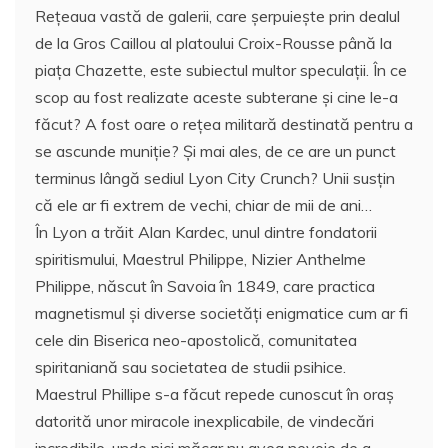
Rețeaua vastă de galerii, care şerpuieşte prin dealul
de la Gros Caillou al platoului Croix-Rousse până la
piaţa Chazette, este subiectul multor speculații. În ce
scop au fost realizate aceste subterane şi cine le-a
făcut? A fost oare o rețea militară destinată pentru a
se ascunde muniție? Și mai ales, de ce are un punct
terminus lângă sediul Lyon City Crunch? Unii susţin
că ele ar fi extrem de vechi, chiar de mii de ani…
În Lyon a trăit Alan Kardec, unul dintre fondatorii
spiritismului, Maestrul Philippe, Nizier Anthelme
Philippe, născut în Savoia în 1849, care practica
magnetismul și diverse societăţi enigmatice cum ar fi
cele din Biserica neo-apostolică, comunitatea
spiritaniană sau societatea de studii psihice.
Maestrul Phillipe s-a făcut repede cunoscut în oraş
datorită unor miracole inexplicabile, de vindecări
incredibile, unde nici măcar nu avea nevoie de a