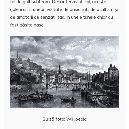
b
A
st
e
fel de golf subteran. Deși interzis oficial, aceste
o
p
a
galerii sunt uneori vizitate de pasionații de ocultism şi
o
p
z
de amatorii de senzaţii tari. În unele tunele chiar au
fost găsite oase!
k
ă
Sursă foto: Wikipedia