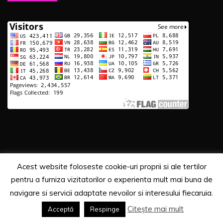
Acest website foloseste cookie-uri proprii si ale tertilor
Copyrights. © 2020 Segra Media
pentru a furniza vizitatorilor o experienta mult mai buna de
Proudly powered by WordPress
|
Theme: Recent News
navigare si servicii adaptate nevoilor si interesului fiecaruia.
by
Candid Themes
.
Citește mai mult
Acceptă
Respinge