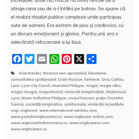
atinge rana sau de a-l întâlni pe bolnav. Se spune că
el realiza ritualuri publice complexe unde participau
sute de oameni. Era extrem de pios şi credincios, cu
un discurs emoţionant şi glorios. Pentru unii, era o
adevărată reîncarnare a lui Iisus.
F
T
E
W
Pi
X
P
a
w
m
h
nt
a
Alan Kardec
,
Biserica neo-apostolică
,
blesteme
,
c
itt
ai
at
er
rt
comunitatea spiritaniană
,
Croix-Rousse
,
farmece
,
Gros Caillou
,
e
er
l
s
e
aj
Lyon
,
Lyon City Crunch
,
Maestrul Philippe
,
magie
,
magie alba
,
magie neagra
,
magnetismul
,
miracole inexplicabile
,
Misteriosul
b
A
st
e
Lyon
,
Nizier Anthelme Philippe
,
oraşul francez
,
piaţa Chazette
,
Savoia
,
societăţi enigmatice
,
spiritismului
,
vindecări incredibile
,
o
p
a
vraji
,
vrajitoare
,
www.international-witches.com
,
o
p
z
www.portalulvrajitoarelor.ro
,
www.vrajitoare-online.com
,
www.vrajitoareledinromania.ro
,
www.vrajitoarero.com
,
k
ă
www.vrajitoarero.ro