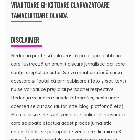
VRAJITOARE GHICITOARE CLARVAZATOARE
TAMADUITOARE OLANDA
DISCLAIMER
Redacția poate să folosească poze spre publicare,
care ilustrează un anumit discurs jurnalistic, dar care
conțin dreptul de autor. Se va menționa însă sursa
acestora și faptul că prin publicare ( foto și/sau text)
nu se vor aduce prejudicii persoanei respective.
Redacția va indica sursele fotografiei, acolo unde
acestea se cunosc (autor, site, blog, platformă etc.).
Pozele și sursele sunt verificate, online, în măsura în
care se poate efectua acest proces jurnalistic,
respectându-se principiul de verificare din minim 3
surse. În cadrul dreptului de comunicare, redacția