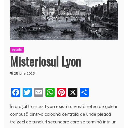
Insolit
Misteriosul Lyon
25 iulie 2025
F
T
E
W
Pi
X
P
a
w
m
h
nt
a
În oraşul francez Lyon există o vastă rețea de galerii
c
itt
ai
at
er
rt
compusă dintr-o coloană centrală de unde pleacă
e
er
l
s
e
aj
treizeci de tuneluri secundare care se termină într-un