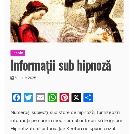
Insolit
Informaţii sub hipnoză
31 iulie 2025
F
T
E
W
Pi
X
P
a
w
m
h
nt
a
Numeroşi subiecţi, sub stare de hipnoză, furnizează
c
itt
ai
at
er
rt
informaţii pe care în mod normal ar trebui să le ignore.
e
er
l
s
e
aj
Hipnotizatorul britanic Joe Keetan ne spune cazul