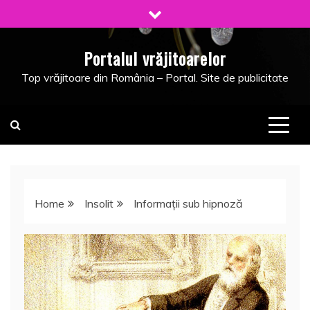
Skip
to
content
Portalul vrăjitoarelor
Top vrăjitoare din România – Portal. Site de publicitate
Home
Insolit
Informaţii sub hipnoză