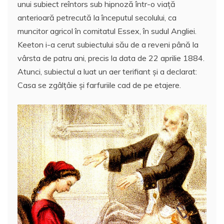
b
A
st
e
unui subiect reîntors sub hipnoză într-o viaţă
o
p
a
anterioară petrecută la începutul secolului, ca
o
p
z
muncitor agricol în comitatul Essex, în sudul Angliei.
Keeton i-a cerut subiectului său de a reveni până la
k
ă
vârsta de patru ani, precis la data de 22 aprilie 1884.
Atunci, subiectul a luat un aer terifiant şi a declarat:
Casa se zgâlţâie şi farfuriile cad de pe etajere.