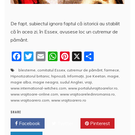
De fapt, subiectul ignora faptul că istoricii au stabilit
că în acea zi, în Essex, avusese loc un cutremur de
pământ.
F
T
E
W
Pi
X
P
a
w
m
h
nt
a
blesteme
,
comitatul Essex
,
cutremur de pământ
,
farmece
,
c
itt
ai
at
er
rt
Hipnotizatorul britanic
,
hipnoză
,
Informaţii
,
Joe Keetan
,
magie
,
e
er
l
s
e
aj
magie alba
,
magie neagra
,
sudul Angliei
,
vraji
,
www.international-witches.com
,
www.portalulvrajitoarelor.ro
,
b
A
st
e
www.vrajitoare-online.com
,
www.vrajitoareledinromania.ro
,
www.vrajitoarero.com
,
www.vrajitoarero.ro
o
p
a
o
p
z
SHARE
k
ă
Facebook
Twitter
Pinterest