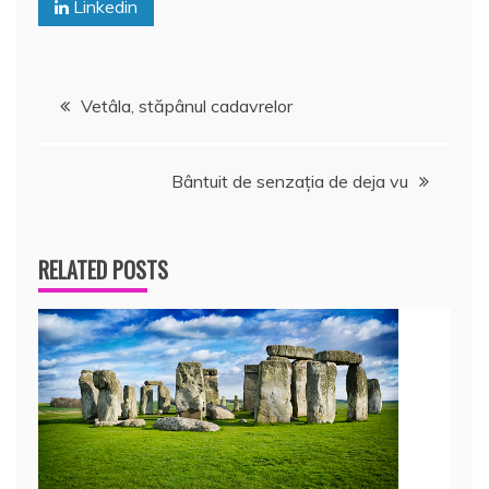
Linkedin
Navigare
Vetâla, stăpânul cadavrelor
în
Bântuit de senzaţia de deja vu
articole
RELATED POSTS