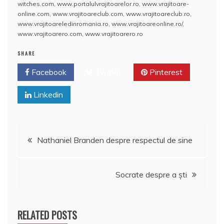
witches.com
,
www.portalulvrajitoarelor.ro
,
www.vrajitoare-
o
p
a
online.com
,
www.vrajitoareclub.com
,
www.vrajitoareclub.ro
,
o
p
z
www.vrajitoareledinromania.ro
,
www.vrajitoareonline.ro/
,
www.vrajitoarero.com
,
www.vrajitoarero.ro
k
ă
SHARE
Facebook
Twitter
Pinterest
Linkedin
Navigare
Nathaniel Branden despre respectul de sine
în
Socrate despre a şti
articole
RELATED POSTS