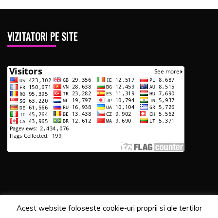
VIZITATORI PE SITE
Acest website foloseste cookie-uri proprii si ale tertilor
Copyrights. © 2020 Segra Media