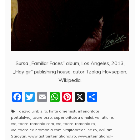
Sursa „Familiar Faces” album, Los Angeles, 2013,
„Hay gir” publishing house, autor Tzolag Hovsepian,
Wikipedia.
F
T
E
W
Pi
X
P
a
w
m
h
nt
a
dezvaluiribiz.ro
,
fiinţe omeneşti
,
inferioritate
,
c
itt
ai
at
er
rt
portalulvrajitoarelor.ro
,
superioritatea omului
,
variaţiune
,
e
er
l
s
e
aj
vrajitoare-romania.com
,
vrajitoare-romania.ro
,
vrajitoareledinromania.com
,
vrajitoareonline.ro
,
William
b
A
st
e
Saroyan
,
www.astrointernational.ro
,
www.international-