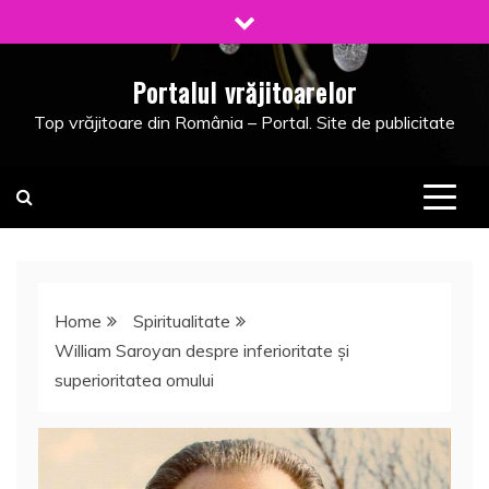
Skip
to
content
Portalul vrăjitoarelor
Top vrăjitoare din România – Portal. Site de publicitate
Home
Spiritualitate
William Saroyan despre inferioritate şi
superioritatea omului