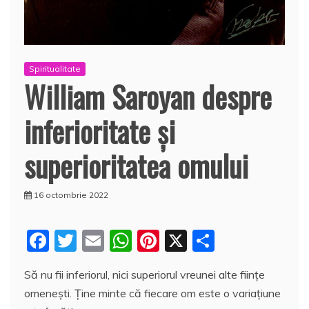
Spiritualitate
William Saroyan despre
inferioritate şi
superioritatea omului
16 octombrie 2022
F
T
E
W
Pi
X
P
a
w
m
h
nt
a
Să nu fii inferiorul, nici superiorul vreunei alte fiinţe
c
itt
ai
at
er
rt
omeneşti. Ţine minte că fiecare om este o variaţiune
e
er
l
s
e
aj