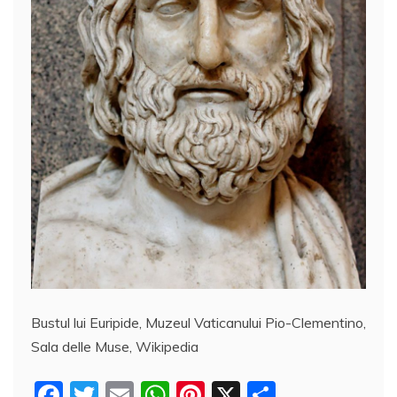
Bustul lui Euripide, Muzeul Vaticanului Pio-Clementino,
Sala delle Muse, Wikipedia
F
T
E
W
Pi
X
P