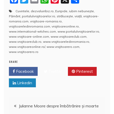
a
w
m
h
nt
a
Cuvintele
,
dezvaluiribiz.ro
,
Euripide
,
iubim nebuneşte
,
c
itt
ai
at
er
rt
Pământ
,
portalulvrajitoarelor.ro
,
străluceşte
,
viaţă
,
vrajitoare-
e
er
l
s
e
aj
romania.com
,
vrajitoare-romania.ro
,
vrajitoareledinromania.com
,
vrajitoareonline.ro
,
b
A
st
e
www.international-witches.com
,
www.portalulvrajitoarelor.ro
,
www.vrajitoare-online.com
,
www.vrajitoareclub.com
,
o
p
a
www.vrajitoareclub.ro
,
www.vrajitoareledinromania.ro
,
o
p
z
www.vrajitoareonline.ro/
,
www.vrajitoarero.com
,
www.vrajitoarero.ro
k
ă
SHARE
Facebook
Twitter
Pinterest
Linkedin
Navigare
Julianne Moore despre îmbătrânire și moarte