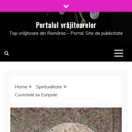
Skip
to
content
Portalul vrăjitoarelor
Top vrăjitoare din România – Portal. Site de publicitate
Home
Spiritualitate
Cuvintele lui Euripide