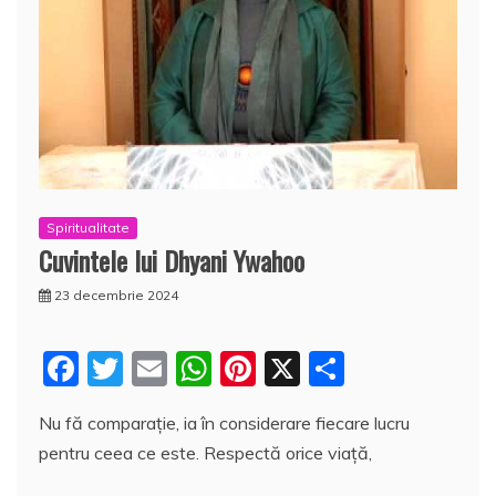
Spiritualitate
Cuvintele lui Dhyani Ywahoo
23 decembrie 2024
F
T
E
W
Pi
X
P
a
w
m
h
nt
a
Nu fă comparație, ia în considerare fiecare lucru
c
itt
ai
at
er
rt
pentru ceea ce este. Respectă orice viaţă,
e
er
l
s
e
aj