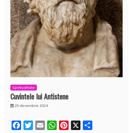
Spiritualitate
Cuvintele lui Antistene
25 decembrie 2024
F
T
E
W
Pi
X
P