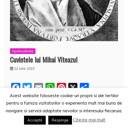
Spiritualitate
Cuvintele lui Mihai Viteazul
22 iulie 2023
F
T
E
W
Pi
X
P
a
w
m
h
nt
a
Acest website foloseste cookie-uri proprii si ale tertilor
Pentru a trăi viaţa care ţi-a fost dată, eşti dator să o
c
itt
ai
at
er
rt
pentru a furniza vizitatorilor o experienta mult mai buna de
meriţi atât
navigare si servicii adaptate nevoilor si interesului fiecaruia.
e
er
l
s
e
aj
Citește mai mult
Acceptă
Respinge
b
A
st
e
F
T
E
W
Pi
X
P