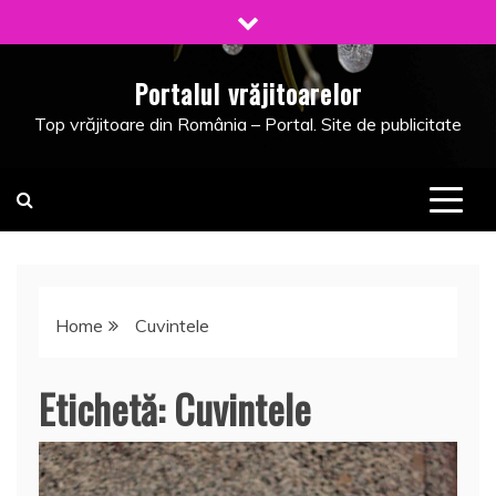
Skip
to
content
Portalul vrăjitoarelor
Top vrăjitoare din România – Portal. Site de publicitate
Home
Cuvintele
Etichetă:
Cuvintele