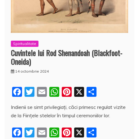
Spiritualitate
Cuvintele lui Rod Shenandoah (Blackfoot-
Oneida)
14 octombrie 2024
F
T
E
W
Pi
X
P
a
w
m
h
nt
a
Indienii se simt privilegiaţi, căci primesc regulat vizite
c
itt
ai
at
er
rt
de la Fiinţele stelelor în timpul ceremoniilor lor.
e
er
l
s
e
aj
b
A
st
e
F
T
E
W
Pi
X
P