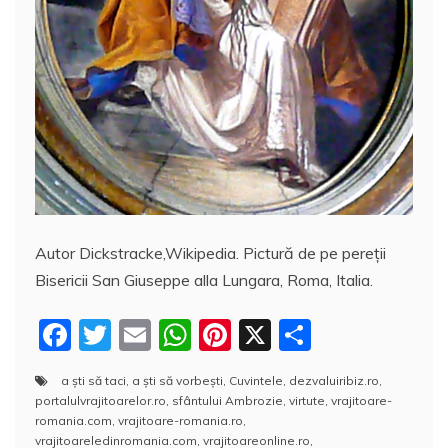
Autor Dickstracke,Wikipedia. Pictură de pe pereţii
Bisericii San Giuseppe alla Lungara, Roma, Italia.
F
T
E
W
Pi
X
P
a
w
m
h
nt
a
a şti să taci
,
a şti să vorbeşti
,
Cuvintele
,
dezvaluiribiz.ro
,
c
itt
ai
at
er
rt
portalulvrajitoarelor.ro
,
sfântului Ambrozie
,
virtute
,
vrajitoare-
e
er
l
s
e
aj
romania.com
,
vrajitoare-romania.ro
,
vrajitoareledinromania.com
,
vrajitoareonline.ro
,