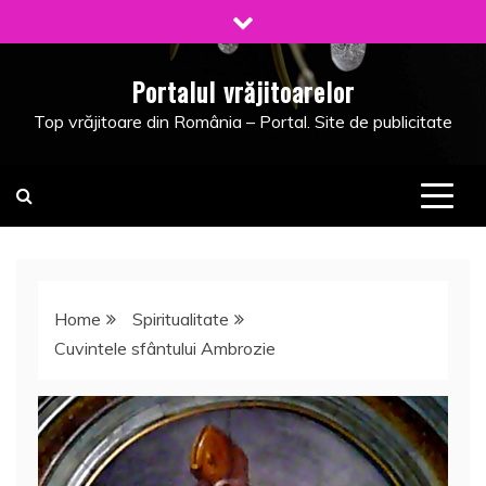
Skip
to
content
Portalul vrăjitoarelor
Top vrăjitoare din România – Portal. Site de publicitate
Home
Spiritualitate
Cuvintele sfântului Ambrozie