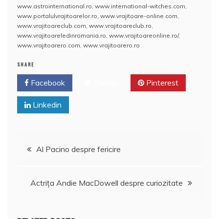
b
A
st
e
www.astrointernational.ro
,
www.international-witches.com
,
www.portalulvrajitoarelor.ro
,
www.vrajitoare-online.com
,
o
p
a
www.vrajitoareclub.com
,
www.vrajitoareclub.ro
,
o
p
z
www.vrajitoareledinromania.ro
,
www.vrajitoareonline.ro/
,
www.vrajitoarero.com
,
www.vrajitoarero.ro
k
ă
SHARE
Facebook
Twitter
Pinterest
Linkedin
Navigare
Al Pacino despre fericire
în
Actriţa Andie MacDowell despre curiozitate
articole