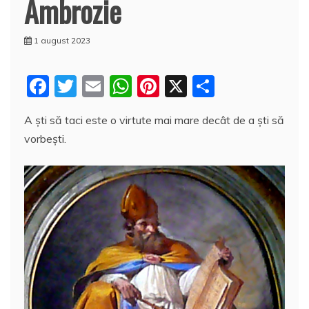
Ambrozie
1 august 2023
F
T
E
W
Pi
X
P
a
w
m
h
nt
a
A şti să taci este o virtute mai mare decât de a şti să
c
itt
ai
at
er
rt
vorbeşti.
e
er
l
s
e
aj
b
A
st
e
o
p
a
o
p
z
k
ă