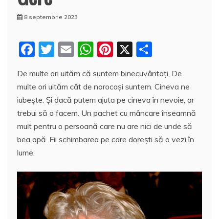
8 septembrie 2023
F
T
E
W
Pi
X
P
a
w
m
h
nt
a
De multe ori uităm că suntem binecuvântaţi. De
c
itt
ai
at
er
rt
multe ori uităm cât de norocoşi suntem. Cineva ne
e
er
l
s
e
aj
iubeşte. Şi dacă putem ajuta pe cineva în nevoie, ar
b
A
st
e
trebui să o facem. Un pachet cu mâncare înseamnă
o
p
a
mult pentru o persoană care nu are nici de unde să
o
p
z
bea apă. Fii schimbarea pe care doreşti să o vezi în
lume.
k
ă