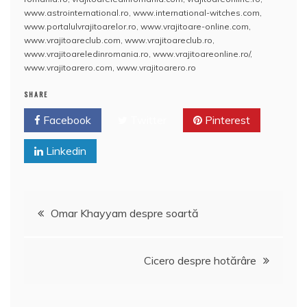
b
A
st
e
www.astrointernational.ro
,
www.international-witches.com
,
o
p
a
www.portalulvrajitoarelor.ro
,
www.vrajitoare-online.com
,
o
p
z
www.vrajitoareclub.com
,
www.vrajitoareclub.ro
,
www.vrajitoareledinromania.ro
,
www.vrajitoareonline.ro/
,
k
ă
www.vrajitoarero.com
,
www.vrajitoarero.ro
SHARE
Facebook
Twitter
Pinterest
Linkedin
Navigare
Omar Khayyam despre soartă
în
Cicero despre hotărâre
articole