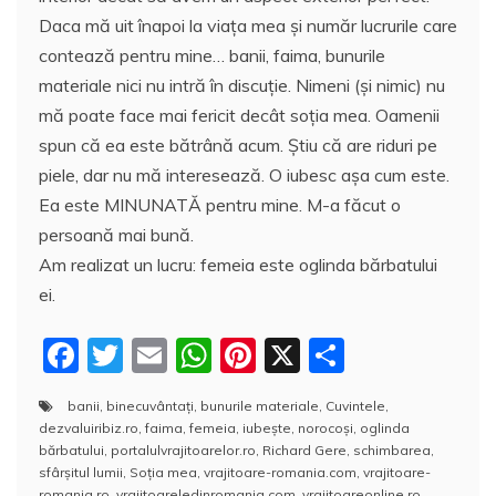
Daca mă uit înapoi la viaţa mea şi număr lucrurile care
contează pentru mine… banii, faima, bunurile
materiale nici nu intră în discuţie. Nimeni (şi nimic) nu
mă poate face mai fericit decât soţia mea. Oamenii
spun că ea este bătrână acum. Ştiu că are riduri pe
piele, dar nu mă interesează. O iubesc aşa cum este.
Ea este MINUNATĂ pentru mine. M-a făcut o
persoană mai bună.
Am realizat un lucru: femeia este oglinda bărbatului
ei.
F
T
E
W
Pi
X
P
a
w
m
h
nt
a
banii
,
binecuvântaţi
,
bunurile materiale
,
Cuvintele
,
c
itt
ai
at
er
rt
dezvaluiribiz.ro
,
faima
,
femeia
,
iubește
,
norocoşi
,
oglinda
e
er
l
s
e
aj
bărbatului
,
portalulvrajitoarelor.ro
,
Richard Gere
,
schimbarea
,
sfârşitul lumii
,
Soţia mea
,
vrajitoare-romania.com
,
vrajitoare-
romania.ro
,
vrajitoareledinromania.com
,
vrajitoareonline.ro
,