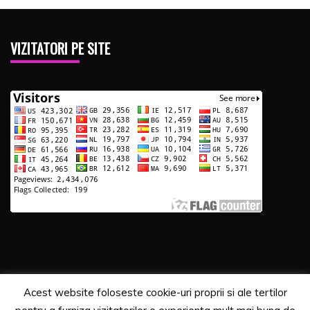
VIZITATORI PE SITE
Acest website foloseste cookie-uri proprii si ale tertilor
Copyrights. © 2020 Segra Media