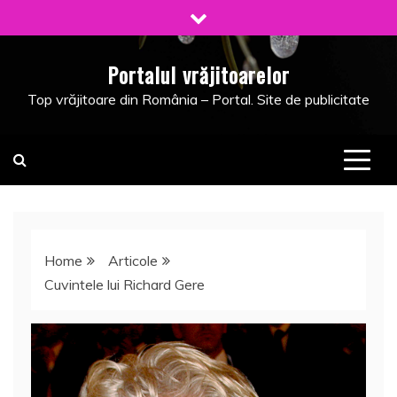
Skip
to
content
Portalul vrăjitoarelor
Top vrăjitoare din România – Portal. Site de publicitate
Home
Articole
Cuvintele lui Richard Gere