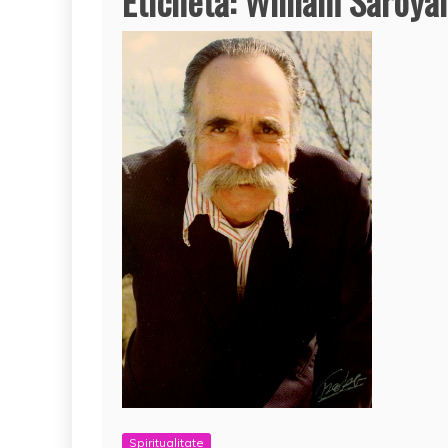
Etichetă:
William Saroya
Spiritualitate