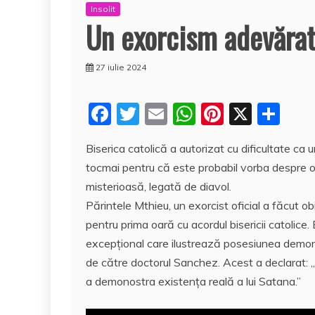
Insolit
Un exorcism adevărat 
27 iulie 2024
F
T
E
W
Pi
X
P
a
w
m
h
nt
a
Biserica catolică a autorizat cu dificultate ca u
c
itt
ai
at
er
rt
tocmai pentru că este probabil vorba despre o
e
er
l
s
e
aj
misterioasă, legată de diavol.
b
A
st
e
Părintele Mthieu, un exorcist oficial a făcut ob
o
p
a
pentru prima oară cu acordul bisericii catolic
o
p
z
excepţional care ilustrează posesiunea demon
de către doctorul Sanchez. Acest a declarat: 
k
ă
a demonostra existenţa reală a lui Satana.”