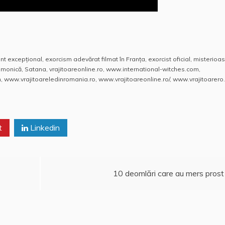
t excepţional
,
exorcism adevărat filmat în Franţa
,
exorcist oficial
,
misterioa
emonică
,
Satana
,
vrajitoareonline.ro
,
www.international-witches.com
,
m
,
www.vrajitoareledinromania.ro
,
www.vrajitoareonline.ro/
,
www.vrajitoarero
t
Linkedin
10 deomlări care au mers prost