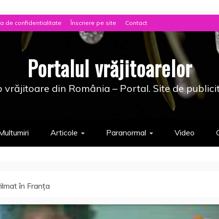
ca de confidentialitate
Înscriere pe site
Contact
Portalul vrăjitoarelor
 vrăjitoare din România – Portal. Site de publici
Multumiri
Articole
Paranormal
Video
lmat în Franţa