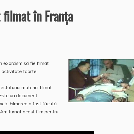
filmat în Franţa
n exorcism să fie filmat,
 activitate foarte
iectul unui material filmat
e. Este un document
ică. Filmarea a fost făcută
„Am turnat acest film pentru