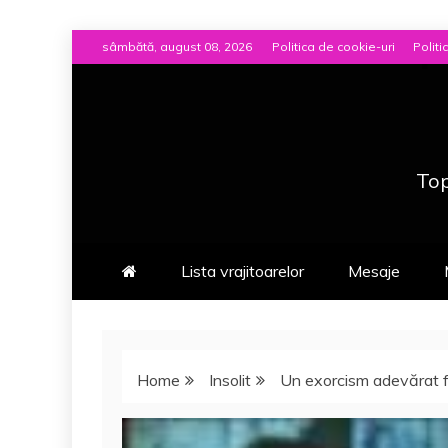
Skip
sâmbătă, august 08, 2026
Politica de cookie-uri
Politi
to
content
Top
Lista vrajitoarelor
Mesaje
Home
Insolit
Un exorcism adevărat fi