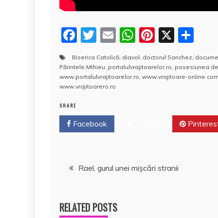
F
T
E
W
Pi
X
P
a
w
m
h
nt
a
Biserica Catolică
,
diavol
,
doctorul Sanchez
,
documen
c
itt
ai
at
er
rt
Părintele Mthieu
,
portalulvrajitoarelor.ro
,
posesiunea d
e
er
l
s
e
aj
www.portalulvrajitoarelor.ro
,
www.vrajitoare-online.co
www.vrajitoarero.ro
b
A
st
e
SHARE
o
p
a
Facebook
o
Twitter
p
Pinteres
z
k
ă
Navigare
Rael, gurul unei mişcări stranii
în
RELATED POSTS
articole